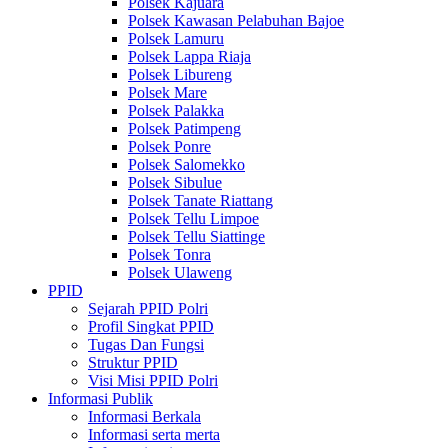
Polsek Kajuara
Polsek Kawasan Pelabuhan Bajoe
Polsek Lamuru
Polsek Lappa Riaja
Polsek Libureng
Polsek Mare
Polsek Palakka
Polsek Patimpeng
Polsek Ponre
Polsek Salomekko
Polsek Sibulue
Polsek Tanate Riattang
Polsek Tellu Limpoe
Polsek Tellu Siattinge
Polsek Tonra
Polsek Ulaweng
PPID
Sejarah PPID Polri
Profil Singkat PPID
Tugas Dan Fungsi
Struktur PPID
Visi Misi PPID Polri
Informasi Publik
Informasi Berkala
Informasi serta merta