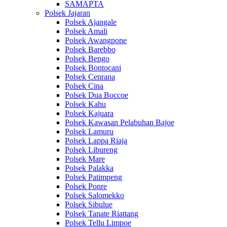
SAMAPTA
Polsek Jajaran
Polsek Ajangale
Polsek Amali
Polsek Awangpone
Polsek Barebbo
Polsek Bengo
Polsek Bontocani
Polsek Cenrana
Polsek Cina
Polsek Dua Boccoe
Polsek Kahu
Polsek Kajuara
Polsek Kawasan Pelabuhan Bajoe
Polsek Lamuru
Polsek Lappa Riaja
Polsek Libureng
Polsek Mare
Polsek Palakka
Polsek Patimpeng
Polsek Ponre
Polsek Salomekko
Polsek Sibulue
Polsek Tanate Riattang
Polsek Tellu Limpoe