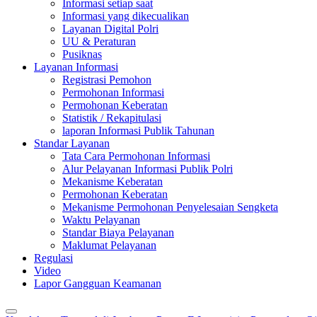
Informasi setiap saat
Informasi yang dikecualikan
Layanan Digital Polri
UU & Peraturan
Pusiknas
Layanan Informasi
Registrasi Pemohon
Permohonan Informasi
Permohonan Keberatan
Statistik / Rekapitulasi
laporan Informasi Publik Tahunan
Standar Layanan
Tata Cara Permohonan Informasi
Alur Pelayanan Informasi Publik Polri
Mekanisme Keberatan
Permohonan Keberatan
Mekanisme Permohonan Penyelesaian Sengketa
Waktu Pelayanan
Standar Biaya Pelayanan
Maklumat Pelayanan
Regulasi
Video
Lapor Gangguan Keamanan