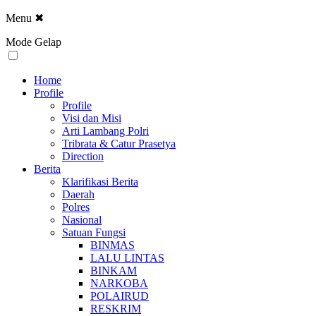
Menu
✖
Mode Gelap
Home
Profile
Profile
Visi dan Misi
Arti Lambang Polri
Tribrata & Catur Prasetya
Direction
Berita
Klarifikasi Berita
Daerah
Polres
Nasional
Satuan Fungsi
BINMAS
LALU LINTAS
BINKAM
NARKOBA
POLAIRUD
RESKRIM