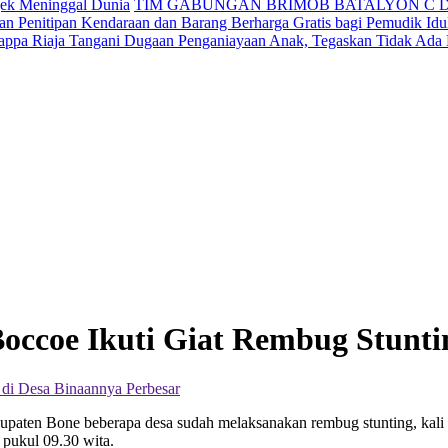
jek Meninggal Dunia
TIM GABUNGAN BRIMOB BATALYON C 
n Penitipan Kendaraan dan Barang Berharga Gratis bagi Pemudik Idul
appa Riaja Tangani Dugaan Penganiayaan Anak, Tegaskan Tidak Ada
ccoe Ikuti Giat Rembug Stunti
Perbesar
aten Bone beberapa desa sudah melaksanakan rembug stunting, kali 
 pukul 09.30 wita.