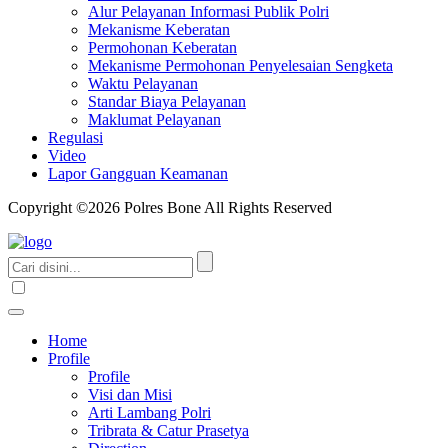
Alur Pelayanan Informasi Publik Polri
Mekanisme Keberatan
Permohonan Keberatan
Mekanisme Permohonan Penyelesaian Sengketa
Waktu Pelayanan
Standar Biaya Pelayanan
Maklumat Pelayanan
Regulasi
Video
Lapor Gangguan Keamanan
Copyright ©2026 Polres Bone All Rights Reserved
Home
Profile
Profile
Visi dan Misi
Arti Lambang Polri
Tribrata & Catur Prasetya