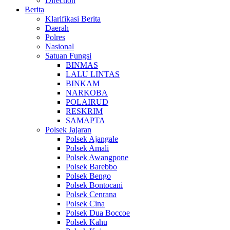
Direction
Berita
Klarifikasi Berita
Daerah
Polres
Nasional
Satuan Fungsi
BINMAS
LALU LINTAS
BINKAM
NARKOBA
POLAIRUD
RESKRIM
SAMAPTA
Polsek Jajaran
Polsek Ajangale
Polsek Amali
Polsek Awangpone
Polsek Barebbo
Polsek Bengo
Polsek Bontocani
Polsek Cenrana
Polsek Cina
Polsek Dua Boccoe
Polsek Kahu