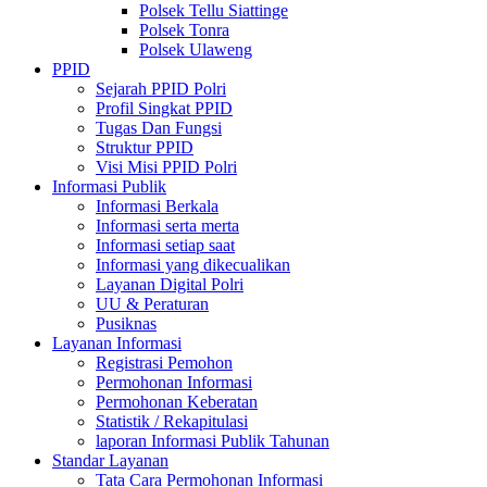
Polsek Tellu Siattinge
Polsek Tonra
Polsek Ulaweng
PPID
Sejarah PPID Polri
Profil Singkat PPID
Tugas Dan Fungsi
Struktur PPID
Visi Misi PPID Polri
Informasi Publik
Informasi Berkala
Informasi serta merta
Informasi setiap saat
Informasi yang dikecualikan
Layanan Digital Polri
UU & Peraturan
Pusiknas
Layanan Informasi
Registrasi Pemohon
Permohonan Informasi
Permohonan Keberatan
Statistik / Rekapitulasi
laporan Informasi Publik Tahunan
Standar Layanan
Tata Cara Permohonan Informasi