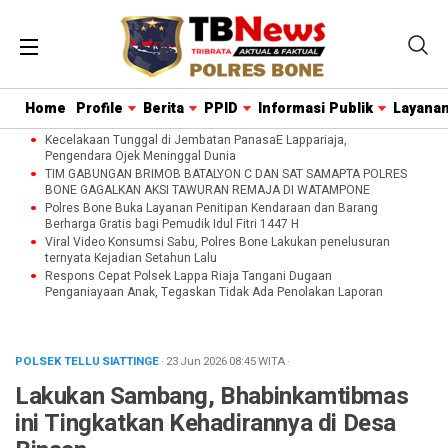
Home
Profile
Berita
PPID
Informasi Publik
Layanan
Kecelakaan Tunggal di Jembatan PanasaE Lappariaja,
Pengendara Ojek Meninggal Dunia
TIM GABUNGAN BRIMOB BATALYON C DAN SAT SAMAPTA POLRES
BONE GAGALKAN AKSI TAWURAN REMAJA DI WATAMPONE
Polres Bone Buka Layanan Penitipan Kendaraan dan Barang
Berharga Gratis bagi Pemudik Idul Fitri 1447 H
Viral Video Konsumsi Sabu, Polres Bone Lakukan penelusuran
ternyata Kejadian Setahun Lalu
Respons Cepat Polsek Lappa Riaja Tangani Dugaan
Penganiayaan Anak, Tegaskan Tidak Ada Penolakan Laporan
POLSEK TELLU SIATTINGE
· 23 Jun 2026
08:45
WITA
·
Lakukan Sambang, Bhabinkamtibmas
ini Tingkatkan Kehadirannya di Desa