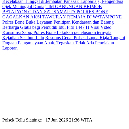
Kecelakaan Tunggal di Jembatan PanasaE Lappariaja, Pengendara
Ojek Meninggal Dunia
TIM GABUNGAN BRIMOB
BATALYON C DAN SAT SAMAPTA POLRES BONE
GAGALKAN AKSI TAWURAN REMAJA DI WATAMPONE
Polres Bone Buka Layanan Penitipan Kendaraan dan Barang
Berharga Gratis bagi Pemudik Idul Fitri 1447 H
Viral Video
Konsumsi Sabu, Polres Bone Lakukan penelusuran ternyata
Kejadian Setahun Lalu
Respons Cepat Polsek Lappa Riaja Tangani
Dugaan Penganiayaan Anak, Tegaskan Tidak Ada Penolakan
Laporan
Polsek Tellu Siattinge
· 17 Jun 2026
21:36
WITA
·