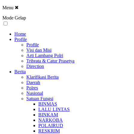
Menu
✖
Mode Gelap
Home
Profile
Profile
Visi dan Misi
Arti Lambang Polri
Tribrata & Catur Prasetya
Direction
Berita
Klarifikasi Berita
Daerah
Polres
Nasional
Satuan Fungsi
BINMAS
LALU LINTAS
BINKAM
NARKOBA
POLAIRUD
RESKRIM