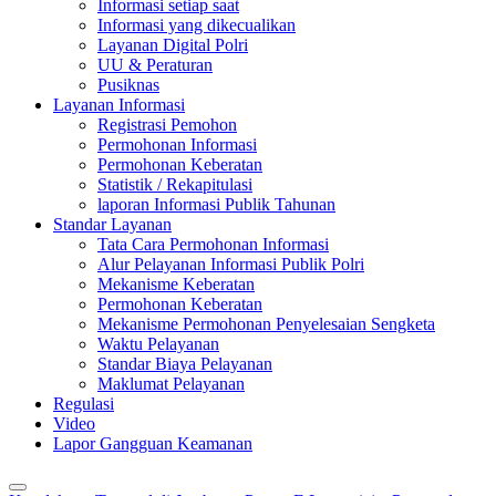
Informasi setiap saat
Informasi yang dikecualikan
Layanan Digital Polri
UU & Peraturan
Pusiknas
Layanan Informasi
Registrasi Pemohon
Permohonan Informasi
Permohonan Keberatan
Statistik / Rekapitulasi
laporan Informasi Publik Tahunan
Standar Layanan
Tata Cara Permohonan Informasi
Alur Pelayanan Informasi Publik Polri
Mekanisme Keberatan
Permohonan Keberatan
Mekanisme Permohonan Penyelesaian Sengketa
Waktu Pelayanan
Standar Biaya Pelayanan
Maklumat Pelayanan
Regulasi
Video
Lapor Gangguan Keamanan