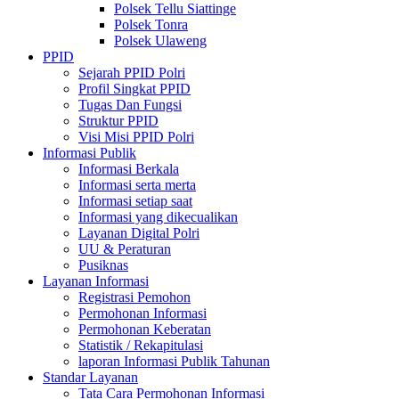
Polsek Tellu Siattinge
Polsek Tonra
Polsek Ulaweng
PPID
Sejarah PPID Polri
Profil Singkat PPID
Tugas Dan Fungsi
Struktur PPID
Visi Misi PPID Polri
Informasi Publik
Informasi Berkala
Informasi serta merta
Informasi setiap saat
Informasi yang dikecualikan
Layanan Digital Polri
UU & Peraturan
Pusiknas
Layanan Informasi
Registrasi Pemohon
Permohonan Informasi
Permohonan Keberatan
Statistik / Rekapitulasi
laporan Informasi Publik Tahunan
Standar Layanan
Tata Cara Permohonan Informasi