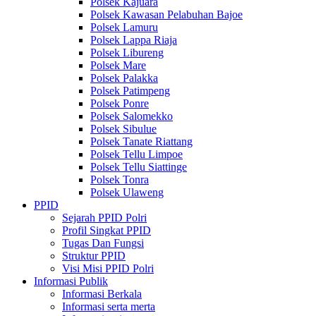
Polsek Kajuara
Polsek Kawasan Pelabuhan Bajoe
Polsek Lamuru
Polsek Lappa Riaja
Polsek Libureng
Polsek Mare
Polsek Palakka
Polsek Patimpeng
Polsek Ponre
Polsek Salomekko
Polsek Sibulue
Polsek Tanate Riattang
Polsek Tellu Limpoe
Polsek Tellu Siattinge
Polsek Tonra
Polsek Ulaweng
PPID
Sejarah PPID Polri
Profil Singkat PPID
Tugas Dan Fungsi
Struktur PPID
Visi Misi PPID Polri
Informasi Publik
Informasi Berkala
Informasi serta merta