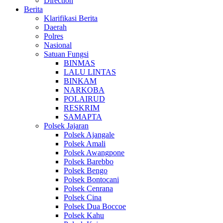
Direction
Berita
Klarifikasi Berita
Daerah
Polres
Nasional
Satuan Fungsi
BINMAS
LALU LINTAS
BINKAM
NARKOBA
POLAIRUD
RESKRIM
SAMAPTA
Polsek Jajaran
Polsek Ajangale
Polsek Amali
Polsek Awangpone
Polsek Barebbo
Polsek Bengo
Polsek Bontocani
Polsek Cenrana
Polsek Cina
Polsek Dua Boccoe
Polsek Kahu