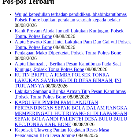
Pos-pos Terbaru
Wujud kepedulian terhadap pendidikan, bhabinkamtibmas
Polsek Ponre bagikan peralatan sekolah kepada pelajar
08/08/2026
Kanit Provam Aipda Jumadi Lakukan Kunjugan, Polsek
Tonra, Polres Bone
08/08/2026
Aiptu Suwoto Kanit Intel Lakukan Pam Dan Gal wil Polsek
Tonra, Polres Bone
08/08/2026
Penjagaan Mako Diperketat, Polsek Tonra Polres Bone
08/08/2026
Aiptu Ilhamzah , Berikan Pesan Kamtibmas Pada Saat
Kunjuga ,Polsek Tonra Polres Bone
08/08/2026
RUTIN BRIPTU A.RIMBA POLSEK TONRA
LAKUKAN SAMBANG DI D DESA BINAAN ,INI
TUJUANNYA
08/08/2026
Lakukan Sambang Bripka Arman Titip Pesan Kamtibmas
,Polsek Tonra Polres Bone
08/08/2026
KAPOLSEK PIMPIM PAM LANJUTAN
PERTANDINGAN SEPAK BOLA DALAM RANGKA
MEMPERINGATI HUT RI YANG 81 DI LAPANGAN
SEPAK BOLA ANDI PALENTEI DESA BULU BULU
KEC.TONRA KAB. BONE
08/08/2026
Kapolsek Ulaweng Pantau Kegiatan Reses Masa
Persidangan III di Desa Jompie
08/08/2026