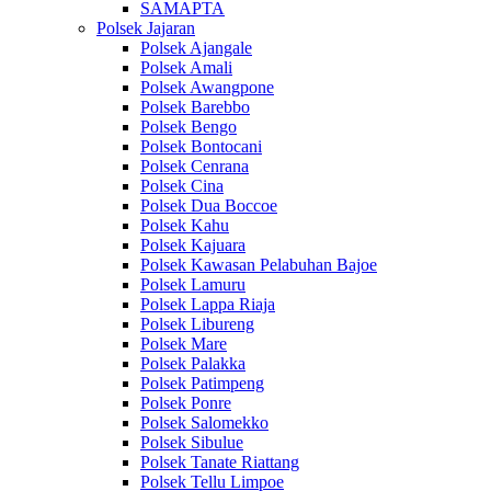
SAMAPTA
Polsek Jajaran
Polsek Ajangale
Polsek Amali
Polsek Awangpone
Polsek Barebbo
Polsek Bengo
Polsek Bontocani
Polsek Cenrana
Polsek Cina
Polsek Dua Boccoe
Polsek Kahu
Polsek Kajuara
Polsek Kawasan Pelabuhan Bajoe
Polsek Lamuru
Polsek Lappa Riaja
Polsek Libureng
Polsek Mare
Polsek Palakka
Polsek Patimpeng
Polsek Ponre
Polsek Salomekko
Polsek Sibulue
Polsek Tanate Riattang
Polsek Tellu Limpoe