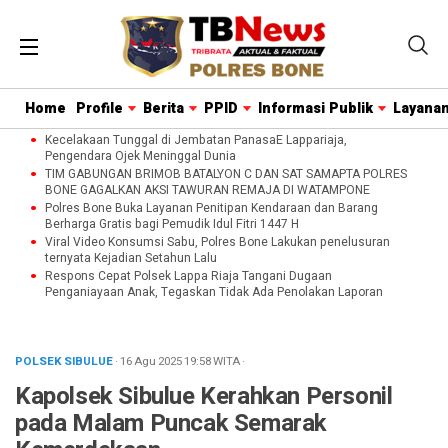
Home
Profile
Berita
PPID
Informasi Publik
Layanan
Kecelakaan Tunggal di Jembatan PanasaE Lappariaja,
Pengendara Ojek Meninggal Dunia
TIM GABUNGAN BRIMOB BATALYON C DAN SAT SAMAPTA POLRES
BONE GAGALKAN AKSI TAWURAN REMAJA DI WATAMPONE
Polres Bone Buka Layanan Penitipan Kendaraan dan Barang
Berharga Gratis bagi Pemudik Idul Fitri 1447 H
Viral Video Konsumsi Sabu, Polres Bone Lakukan penelusuran
ternyata Kejadian Setahun Lalu
Respons Cepat Polsek Lappa Riaja Tangani Dugaan
Penganiayaan Anak, Tegaskan Tidak Ada Penolakan Laporan
POLSEK SIBULUE
· 16 Agu 2025
19:58
WITA
·
Kapolsek Sibulue Kerahkan Personil
pada Malam Puncak Semarak