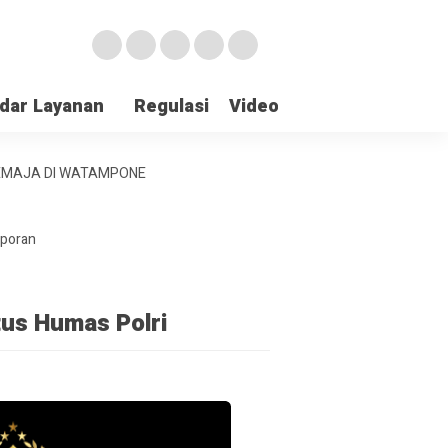
dar Layanan
Regulasi
Video
Lapor Gangguan
REMAJA DI WATAMPONE
aporan
tus Humas Polri