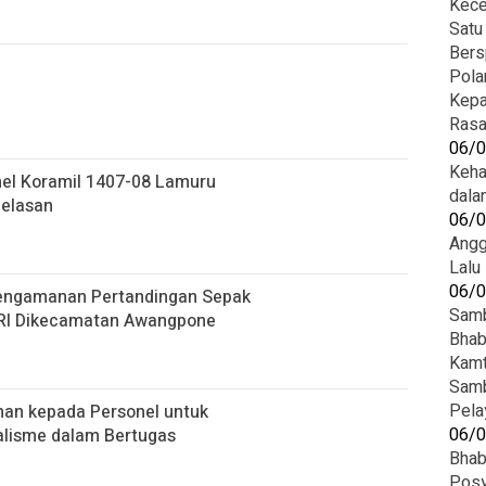
Kece
Satu
Bers
Pola
Kepa
Rasa
06/
Keha
el Koramil 1407-08 Lamuru
dala
belasan
06/
Angg
Lalu
06/
engamanan Pertandingan Sepak
Samb
RI Dikecamatan Awangpone
Bhab
Kam
Samb
Pela
han kepada Personel untuk
06/
nalisme dalam Bertugas
Bhab
Posy