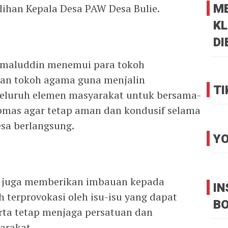
M
ihan Kepala Desa PAW Desa Bulie.
KL
DI
Jamaluddin menemui para tokoh
an tokoh agama guna menjalin
TI
seluruh elemen masyarakat untuk bersama-
bmas agar tetap aman dan kondusif selama
sa berlangsung.
YO
s juga memberikan imbauan kepada
I
 terprovokasi oleh isu-isu yang dapat
B
ta tetap menjaga persatuan dan
arakat.