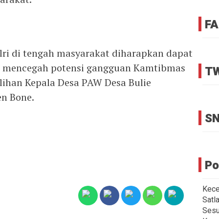
FA
lri di tengah masyarakat diharapkan dapat
a mencegah potensi gangguan Kamtibmas
TW
lihan Kepala Desa PAW Desa Bulie
n Bone.
SN
Po
Kece
Satl
Sesu