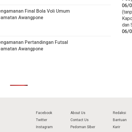
06/
engamanan Final Bola Voli Umum
(tanp
ecamatan Awangpone
Kapo
dan 
06/
ngamanan Pertandingan Futsal
ecamatan Awangpone
Facebook
About Us
Redaksi
Twitter
Contact Us
Bantuan
Instagram
Pedoman SIber
Karir