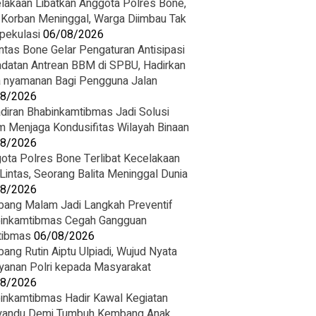
lakaan Libatkan Anggota Polres Bone,
 Korban Meninggal, Warga Diimbau Tak
pekulasi
06/08/2026
ntas Bone Gelar Pengaturan Antisipasi
datan Antrean BBM di SPBU, Hadirkan
 nyamanan Bagi Pengguna Jalan
08/2026
diran Bhabinkamtibmas Jadi Solusi
m Menjaga Kondusifitas Wilayah Binaan
08/2026
ota Polres Bone Terlibat Kecelakaan
 Lintas, Seorang Balita Meninggal Dunia
08/2026
ang Malam Jadi Langkah Preventif
inkamtibmas Cegah Gangguan
tibmas
06/08/2026
ang Rutin Aiptu Ulpiadi, Wujud Nyata
yanan Polri kepada Masyarakat
08/2026
inkamtibmas Hadir Kawal Kegiatan
andu Demi Tumbuh Kembang Anak