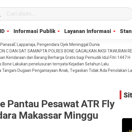
ID
Informasi Publik
Layanan Informasi
Stan
PanasaE Lappariaja, Pengendara Ojek Meninggal Dunia
YON C DAN SAT SAMAPTA POLRES BONE GAGALKAN AKSI TAWURAN 
an Kendaraan dan Barang Berharga Gratis bagi Pemudik Idul Fitri 1447 H
es Bone Lakukan penelusuran ternyata Kejadian Setahun Lalu
ja Tangani Dugaan Penganiayaan Anak, Tegaskan Tidak Ada Penolakan L
Si
e Pantau Pesawat ATR Fly
dara Makassar Minggu