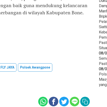
Duku
n dengan baik guna mendukung kelancaran
Damp
Manf
nerbangan di wilayah Kabupaten Bone.
Brip
Pela
Siatt
Kebe
Peme
Past
Situ
08/
Sema
Past
 FLY JAYA
Polsek Awangpone
08/
Pols
Masy
yang