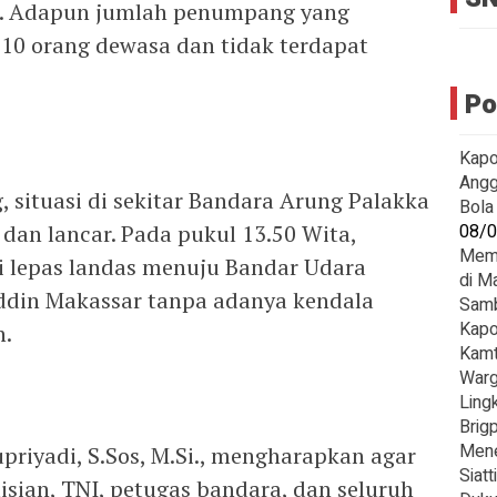
r. Adapun jumlah penumpang yang
 10 orang dewasa dan tidak terdapat
Po
Kapo
Angg
 situasi di sekitar Bandara Arung Palakka
Bola
 dan lancar. Pada pukul 13.50 Wita,
08/
Memb
i lepas landas menuju Bandar Udara
di M
ddin Makassar tanpa adanya kendala
Sam
Kapo
.
Kamt
Warg
Ling
Brig
Mene
riyadi, S.Sos, M.Si., mengharapkan agar
Siatt
lisian, TNI, petugas bandara, dan seluruh