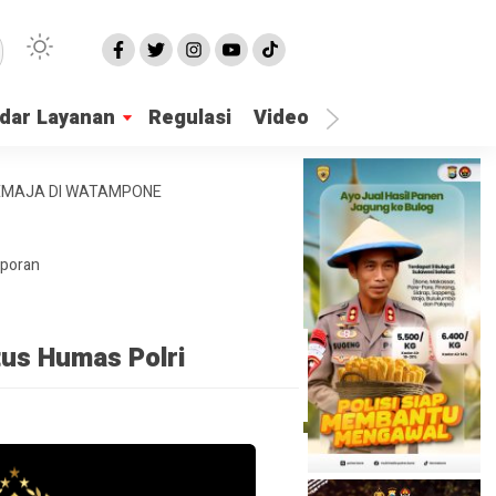
dar Layanan
Regulasi
Video
Lapor Gangguan
REMAJA DI WATAMPONE
aporan
tus Humas Polri