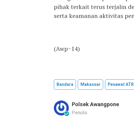
pihak terkait terus terjali
serta keamanan aktivitas pe
‎(Awp~14)
Bandara
Makassar
Pesawat ATR
Polsek Awangpone
Penulis