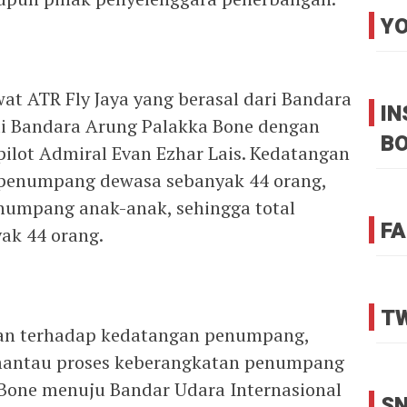
YO
at ATR Fly Jaya yang berasal dari Bandara
I
di Bandara Arung Palakka Bone dengan
B
o-pilot Admiral Evan Ezhar Lais. Kedatangan
penumpang dewasa sebanyak 44 orang,
numpang anak-anak, sehingga total
FA
ak 44 orang.
TW
an terhadap kedatangan penumpang,
mantau proses keberangkatan penumpang
Bone menuju Bandar Udara Internasional
SN