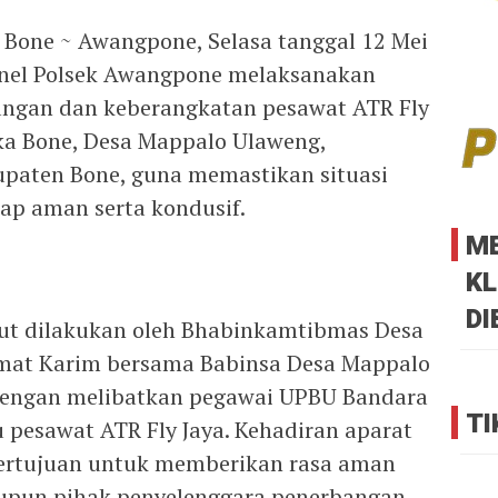
 Bone ~ Awangpone, Selasa tanggal 12 Mei
sonel Polsek Awangpone melaksanakan
ngan dan keberangkatan pesawat ATR Fly
ka Bone, Desa Mappalo Ulaweng,
aten Bone, guna memastikan situasi
ap aman serta kondusif.
M
KL
DI
ut dilakukan oleh Bhabinkamtibmas Desa
mat Karim bersama Babinsa Desa Mappalo
dengan melibatkan pegawai UPBU Bandara
TI
 pesawat ATR Fly Jaya. Kehadiran aparat
ertujuan untuk memberikan rasa aman
pun pihak penyelenggara penerbangan.