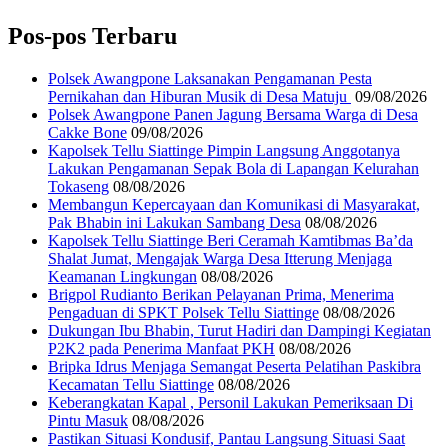
Pos-pos Terbaru
‎Polsek Awangpone Laksanakan Pengamanan Pesta
Pernikahan dan Hiburan Musik di Desa Matuju ‎
09/08/2026
Polsek Awangpone Panen Jagung Bersama Warga di Desa
Cakke Bone
09/08/2026
Kapolsek Tellu Siattinge Pimpin Langsung Anggotanya
Lakukan Pengamanan Sepak Bola di Lapangan Kelurahan
Tokaseng
08/08/2026
Membangun Kepercayaan dan Komunikasi di Masyarakat,
Pak Bhabin ini Lakukan Sambang Desa
08/08/2026
Kapolsek Tellu Siattinge Beri Ceramah Kamtibmas Ba’da
Shalat Jumat, Mengajak Warga Desa Itterung Menjaga
Keamanan Lingkungan
08/08/2026
Brigpol Rudianto Berikan Pelayanan Prima, Menerima
Pengaduan di SPKT Polsek Tellu Siattinge
08/08/2026
Dukungan Ibu Bhabin, Turut Hadiri dan Dampingi Kegiatan
P2K2 pada Penerima Manfaat PKH
08/08/2026
Bripka Idrus Menjaga Semangat Peserta Pelatihan Paskibra
Kecamatan Tellu Siattinge
08/08/2026
Keberangkatan Kapal , Personil Lakukan Pemeriksaan Di
Pintu Masuk
08/08/2026
Pastikan Situasi Kondusif, Pantau Langsung Situasi Saat