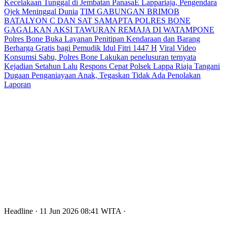
Kecelakaan Tunggal di Jembatan PanasaE Lappariaja, Pengendara
Ojek Meninggal Dunia
TIM GABUNGAN BRIMOB
BATALYON C DAN SAT SAMAPTA POLRES BONE
GAGALKAN AKSI TAWURAN REMAJA DI WATAMPONE
Polres Bone Buka Layanan Penitipan Kendaraan dan Barang
Berharga Gratis bagi Pemudik Idul Fitri 1447 H
Viral Video
Konsumsi Sabu, Polres Bone Lakukan penelusuran ternyata
Kejadian Setahun Lalu
Respons Cepat Polsek Lappa Riaja Tangani
Dugaan Penganiayaan Anak, Tegaskan Tidak Ada Penolakan
Laporan
Headline
· 11 Jun 2026
08:41
WITA
·