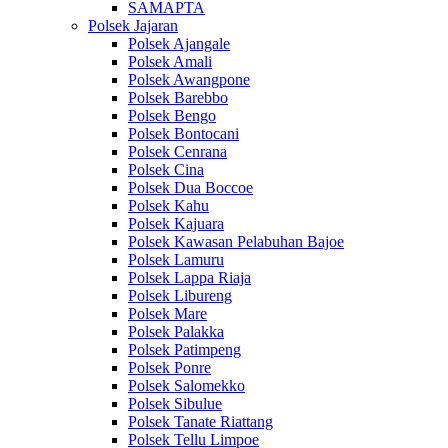
SAMAPTA
Polsek Jajaran
Polsek Ajangale
Polsek Amali
Polsek Awangpone
Polsek Barebbo
Polsek Bengo
Polsek Bontocani
Polsek Cenrana
Polsek Cina
Polsek Dua Boccoe
Polsek Kahu
Polsek Kajuara
Polsek Kawasan Pelabuhan Bajoe
Polsek Lamuru
Polsek Lappa Riaja
Polsek Libureng
Polsek Mare
Polsek Palakka
Polsek Patimpeng
Polsek Ponre
Polsek Salomekko
Polsek Sibulue
Polsek Tanate Riattang
Polsek Tellu Limpoe