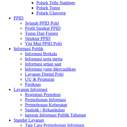
Polsek Tellu Siattinge
Polsek Tonra
Polsek Ulaweng
PPID
Sejarah PPID Polri
Profil Singkat PPID
Tugas Dan Fungsi
Struktur PPID
Visi Misi PPID Polri
Informasi Publik
Informasi Berkala
Informasi serta merta
Informasi setiap saat
Informasi yang dikecualikan
Layanan Digital Polri
UU & Peraturan
Pusiknas
Layanan Informasi
Registrasi Pemohon
Permohonan Informasi
Permohonan Keberatan
Statistik / Rekapitulasi
laporan Informasi Publik Tahunan
Standar Layanan
Tata Cara Permohonan Informasi