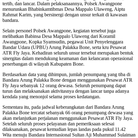
tertib, dan lancar. Dalam pelaksanaannya, Polsek Awangpone
menurunkan Bhabinkamtibmas Desa Mappalo Ulaweng, Aiptu
Rahmat Karim, yang bersinergi dengan unsur terkait di kawasan
bandara.
Selain personel Polsek Awangpone, kegiatan tersebut juga
melibatkan Babinsa Desa Mappalo Ulaweng dari Koramil
Awangpone, Kopka Syamsudin, pegawai Unit Penyelenggara
Bandar Udara (UPBU) Arung Palakka Bone, serta kru Pesawat
ATR Fly Jaya. Kehadiran seluruh unsur tersebut merupakan bentuk
sinergitas dalam mendukung keamanan dan kelancaran operasional
penerbangan di wilayah Kabupaten Bone.
Berdasarkan data yang dihimpun, jumlah penumpang yang tiba di
Bandara Arung Palakka Bone dengan menggunakan Pesawat ATR
Fly Jaya sebanyak 12 orang dewasa. Seluruh penumpang dapat
turun dan melaksanakan aktivitasnya dengan lancar tanpa adanya
kendala yang menonjol selama proses kedatangan.
Sementara itu, pada jadwal keberangkatan dari Bandara Arung
Palakka Bone tercatat sebanyak 66 orang penumpang dewasa yang
akan melanjutkan perjalanan menggunakan Pesawat ATR Fly Jaya.
Setelah seluruh proses pelayanan dan pemeriksaan selesai
dilaksanakan, pesawat kemudian lepas landas pada pukul 11.42
Wita menuju Bandara Internasional Sultan Aji Muhammad Sulaiman