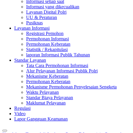
Informasi setiap saat
Informasi yang dikecualikan
Layanan Digital Polri
UU & Peraturan
Pusiknas
Layanan Informasi
Registrasi Pemohon
Permohonan Informasi
Permohonan Keberatan
Statistik / Rekapitulasi
laporan Informasi Publik Tahunan
Standar Layanan
Tata Cara Permohonan Informasi
Alur Pelayanan Informasi Publik Polri
Mekanisme Keberatan
Permohonan Keberatan
Mekanisme Permohonan Penyelesaian Sengketa
Waktu Pelayanan
Standar Biaya Pelayanan
Maklumat Pelayanan
Regulasi
Video
Lapor Gangguan Keamanan