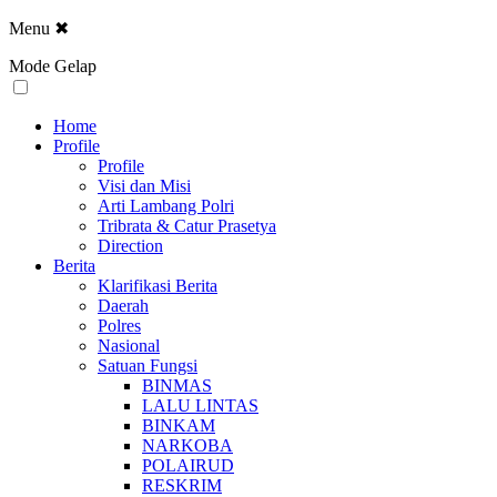
Menu
✖
Mode Gelap
Home
Profile
Profile
Visi dan Misi
Arti Lambang Polri
Tribrata & Catur Prasetya
Direction
Berita
Klarifikasi Berita
Daerah
Polres
Nasional
Satuan Fungsi
BINMAS
LALU LINTAS
BINKAM
NARKOBA
POLAIRUD
RESKRIM