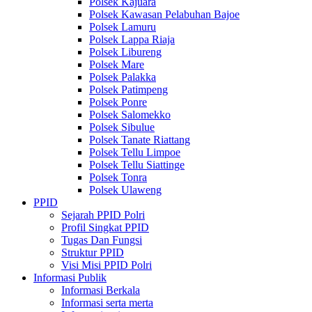
Polsek Kajuara
Polsek Kawasan Pelabuhan Bajoe
Polsek Lamuru
Polsek Lappa Riaja
Polsek Libureng
Polsek Mare
Polsek Palakka
Polsek Patimpeng
Polsek Ponre
Polsek Salomekko
Polsek Sibulue
Polsek Tanate Riattang
Polsek Tellu Limpoe
Polsek Tellu Siattinge
Polsek Tonra
Polsek Ulaweng
PPID
Sejarah PPID Polri
Profil Singkat PPID
Tugas Dan Fungsi
Struktur PPID
Visi Misi PPID Polri
Informasi Publik
Informasi Berkala
Informasi serta merta