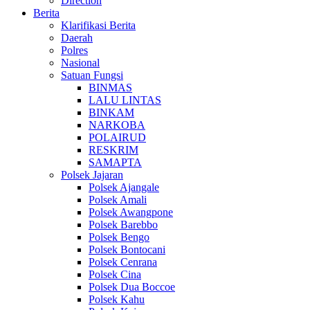
Direction
Berita
Klarifikasi Berita
Daerah
Polres
Nasional
Satuan Fungsi
BINMAS
LALU LINTAS
BINKAM
NARKOBA
POLAIRUD
RESKRIM
SAMAPTA
Polsek Jajaran
Polsek Ajangale
Polsek Amali
Polsek Awangpone
Polsek Barebbo
Polsek Bengo
Polsek Bontocani
Polsek Cenrana
Polsek Cina
Polsek Dua Boccoe
Polsek Kahu