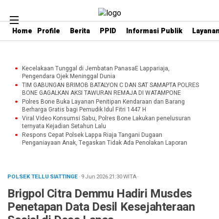
Home
Profile
Berita
PPID
Informasi Publik
Layanan
Kecelakaan Tunggal di Jembatan PanasaE Lappariaja,
Pengendara Ojek Meninggal Dunia
TIM GABUNGAN BRIMOB BATALYON C DAN SAT SAMAPTA POLRES
BONE GAGALKAN AKSI TAWURAN REMAJA DI WATAMPONE
Polres Bone Buka Layanan Penitipan Kendaraan dan Barang
Berharga Gratis bagi Pemudik Idul Fitri 1447 H
Viral Video Konsumsi Sabu, Polres Bone Lakukan penelusuran
ternyata Kejadian Setahun Lalu
Respons Cepat Polsek Lappa Riaja Tangani Dugaan
Penganiayaan Anak, Tegaskan Tidak Ada Penolakan Laporan
POLSEK TELLU SIATTINGE
· 9 Jun 2026
21:30
WITA
·
Brigpol Citra Demmu Hadiri Musdes
Penetapan Data Desil Kesejahteraan