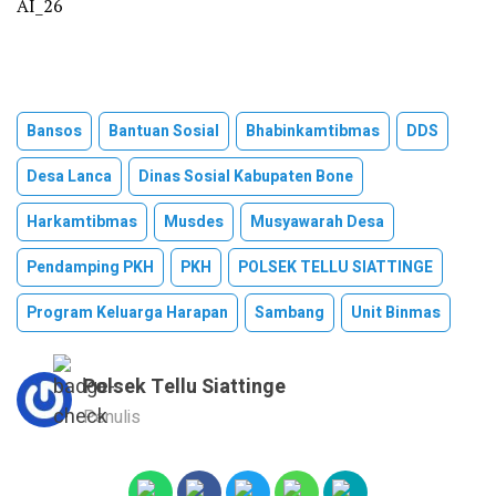
AI_26
Bansos
Bantuan Sosial
Bhabinkamtibmas
DDS
Desa Lanca
Dinas Sosial Kabupaten Bone
Harkamtibmas
Musdes
Musyawarah Desa
Pendamping PKH
PKH
POLSEK TELLU SIATTINGE
Program Keluarga Harapan
Sambang
Unit Binmas
Polsek Tellu Siattinge
Penulis