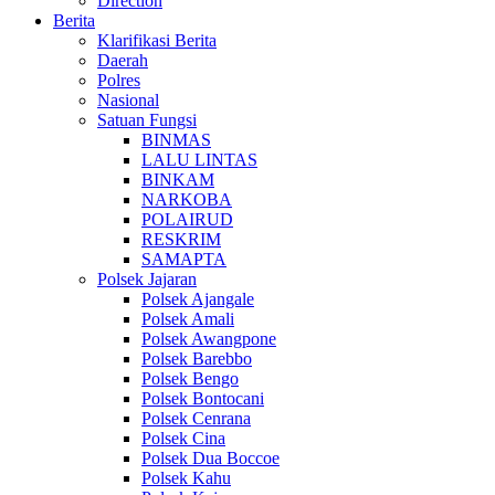
Direction
Berita
Klarifikasi Berita
Daerah
Polres
Nasional
Satuan Fungsi
BINMAS
LALU LINTAS
BINKAM
NARKOBA
POLAIRUD
RESKRIM
SAMAPTA
Polsek Jajaran
Polsek Ajangale
Polsek Amali
Polsek Awangpone
Polsek Barebbo
Polsek Bengo
Polsek Bontocani
Polsek Cenrana
Polsek Cina
Polsek Dua Boccoe
Polsek Kahu