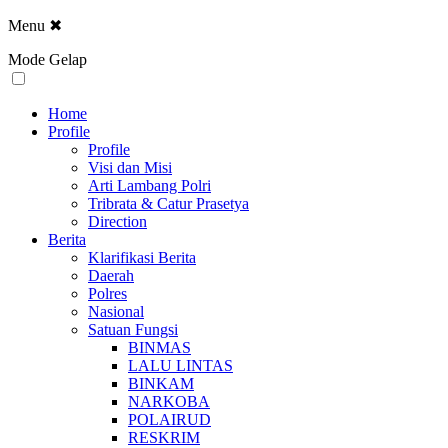
Menu
✖
Mode Gelap
Home
Profile
Profile
Visi dan Misi
Arti Lambang Polri
Tribrata & Catur Prasetya
Direction
Berita
Klarifikasi Berita
Daerah
Polres
Nasional
Satuan Fungsi
BINMAS
LALU LINTAS
BINKAM
NARKOBA
POLAIRUD
RESKRIM