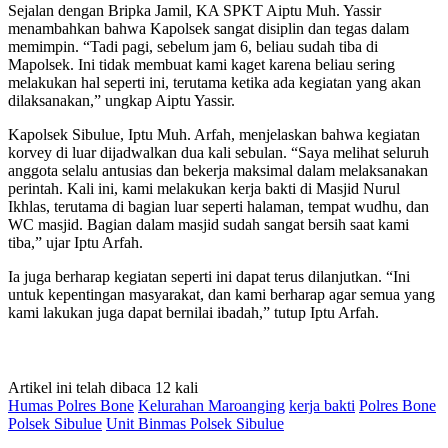
Sejalan dengan Bripka Jamil, KA SPKT Aiptu Muh. Yassir
menambahkan bahwa Kapolsek sangat disiplin dan tegas dalam
memimpin. “Tadi pagi, sebelum jam 6, beliau sudah tiba di
Mapolsek. Ini tidak membuat kami kaget karena beliau sering
melakukan hal seperti ini, terutama ketika ada kegiatan yang akan
dilaksanakan,” ungkap Aiptu Yassir.
Kapolsek Sibulue, Iptu Muh. Arfah, menjelaskan bahwa kegiatan
korvey di luar dijadwalkan dua kali sebulan. “Saya melihat seluruh
anggota selalu antusias dan bekerja maksimal dalam melaksanakan
perintah. Kali ini, kami melakukan kerja bakti di Masjid Nurul
Ikhlas, terutama di bagian luar seperti halaman, tempat wudhu, dan
WC masjid. Bagian dalam masjid sudah sangat bersih saat kami
tiba,” ujar Iptu Arfah.
Ia juga berharap kegiatan seperti ini dapat terus dilanjutkan. “Ini
untuk kepentingan masyarakat, dan kami berharap agar semua yang
kami lakukan juga dapat bernilai ibadah,” tutup Iptu Arfah.
Artikel ini telah dibaca 12 kali
Humas Polres Bone
Kelurahan Maroanging
kerja bakti
Polres Bone
Polsek Sibulue
Unit Binmas Polsek Sibulue