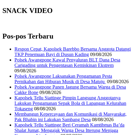
SNACK VIDEO
Pos-pos Terbaru
Respon Cepat, Kapolsek Barebbo Bersama Anggota Datangi
TKP Penemuan Bayi di Dusun Kading
09/08/2026
‎Polsek Awangpone Kawal Penyaluran BLT Dana Desa
Carigading untuk Pengentasan Kemiskinan Ekstrem
09/08/2026
‎Polsek Awangpone Laksanakan Pengamanan Pesta
Pernikahan dan Hiburan Musik di Desa Matuju ‎
09/08/2026
Polsek Awangpone Panen Jagung Bersama Warga di Desa
Cakke Bone
09/08/2026
Kapolsek Tellu Siattinge Pimpin Langsung Anggotanya
Lakukan Pengamanan Sepak Bola di Lapangan Kelurahan
Tokaseng
08/08/2026
Membangun Kepercayaan dan Komunikasi di Masyarakat,
Pak Bhabin ini Lakukan Sambang Desa
08/08/2026
Kapolsek Tellu Siattinge Beri Ceramah Kamtibmas Ba’da
Shalat Jumat, Mengajak Warga Desa Itterung Menjaga