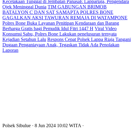
Kecelakaan Tunggal di Jembatan PanasaE Lappariaja, Pengendara
Ojek Meninggal Dunia
TIM GABUNGAN BRIMOB
BATALYON C DAN SAT SAMAPTA POLRES BONE
GAGALKAN AKSI TAWURAN REMAJA DI WATAMPONE
Polres Bone Buka Layanan Penitipan Kendaraan dan Barang
Berharga Gratis bagi Pemudik Idul Fitri 1447 H
Viral Video
Konsumsi Sabu, Polres Bone Lakukan penelusuran ternyata
Kejadian Setahun Lalu
Respons Cepat Polsek Lappa Riaja Tangani
Dugaan Penganiayaan Anak, Tegaskan Tidak Ada Penolakan
Laporan
Polsek Sibulue
· 8 Jun 2024
10:02
WITA
·