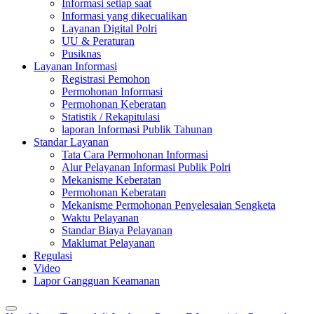
Informasi setiap saat
Informasi yang dikecualikan
Layanan Digital Polri
UU & Peraturan
Pusiknas
Layanan Informasi
Registrasi Pemohon
Permohonan Informasi
Permohonan Keberatan
Statistik / Rekapitulasi
laporan Informasi Publik Tahunan
Standar Layanan
Tata Cara Permohonan Informasi
Alur Pelayanan Informasi Publik Polri
Mekanisme Keberatan
Permohonan Keberatan
Mekanisme Permohonan Penyelesaian Sengketa
Waktu Pelayanan
Standar Biaya Pelayanan
Maklumat Pelayanan
Regulasi
Video
Lapor Gangguan Keamanan