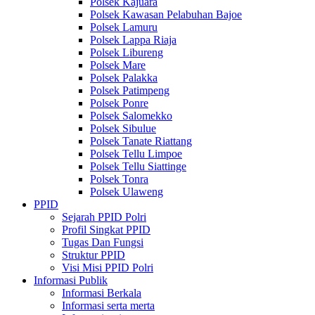
Polsek Kajuara
Polsek Kawasan Pelabuhan Bajoe
Polsek Lamuru
Polsek Lappa Riaja
Polsek Libureng
Polsek Mare
Polsek Palakka
Polsek Patimpeng
Polsek Ponre
Polsek Salomekko
Polsek Sibulue
Polsek Tanate Riattang
Polsek Tellu Limpoe
Polsek Tellu Siattinge
Polsek Tonra
Polsek Ulaweng
PPID
Sejarah PPID Polri
Profil Singkat PPID
Tugas Dan Fungsi
Struktur PPID
Visi Misi PPID Polri
Informasi Publik
Informasi Berkala
Informasi serta merta