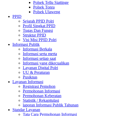
Polsek Tellu Siattinge
Polsek Tonra
Polsek Ulaweng
PPID
Sejarah PPID Polri
Profil Singkat PPID
Tugas Dan Fungsi
Struktur PPID
Visi Misi PPID Polri
Informasi Publik
Informasi Berkala
Informasi serta merta
Informasi setiap saat
Informasi yang dikecualikan
Layanan Digital Polri
UU & Peraturan
Pusiknas
Layanan Informasi
Registrasi Pemohon
Permohonan Informasi
Permohonan Keberatan
Statistik / Rekapitulasi
laporan Informasi Publik Tahunan
Standar Layanan
Tata Cara Permohonan Informasi