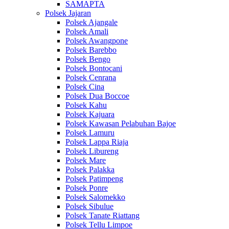
SAMAPTA
Polsek Jajaran
Polsek Ajangale
Polsek Amali
Polsek Awangpone
Polsek Barebbo
Polsek Bengo
Polsek Bontocani
Polsek Cenrana
Polsek Cina
Polsek Dua Boccoe
Polsek Kahu
Polsek Kajuara
Polsek Kawasan Pelabuhan Bajoe
Polsek Lamuru
Polsek Lappa Riaja
Polsek Libureng
Polsek Mare
Polsek Palakka
Polsek Patimpeng
Polsek Ponre
Polsek Salomekko
Polsek Sibulue
Polsek Tanate Riattang
Polsek Tellu Limpoe