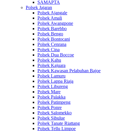
SAMAPTA
Polsek Jajaran
Polsek Ajangale
Polsek Amali
Polsek Awangpone
Polsek Barebbo
Polsek Bengo
Polsek Bontocani
Polsek Cenrana
Polsek Cina
Polsek Dua Boccoe
Polsek Kahu
Polsek Kajuara
Polsek Kawasan Pelabuhan Bajoe
Polsek Lamuru
Polsek Lappa Riaja
Polsek Libureng
Polsek Mare
Polsek Palakka
Polsek Patimpeng
Polsek Ponre
Polsek Salomekko
Polsek Sibulue
Polsek Tanate Riattang
Polsek Tellu Limpoe