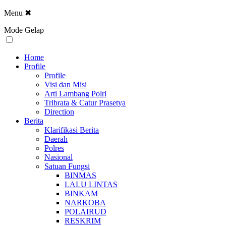
Menu
✖
Mode Gelap
Home
Profile
Profile
Visi dan Misi
Arti Lambang Polri
Tribrata & Catur Prasetya
Direction
Berita
Klarifikasi Berita
Daerah
Polres
Nasional
Satuan Fungsi
BINMAS
LALU LINTAS
BINKAM
NARKOBA
POLAIRUD
RESKRIM