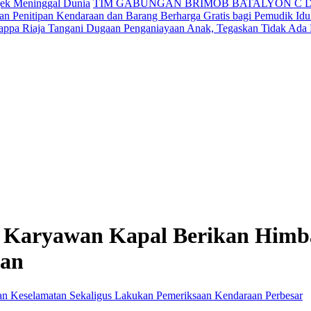
jek Meninggal Dunia
TIM GABUNGAN BRIMOB BATALYON C 
n Penitipan Kendaraan dan Barang Berharga Gratis bagi Pemudik Idul
appa Riaja Tangani Dugaan Penganiayaan Anak, Tegaskan Tidak Ada
a Karyawan Kapal Berikan Himb
aan
Perbesar