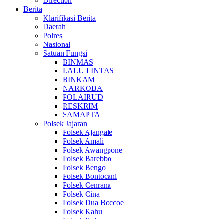
Direction
Berita
Klarifikasi Berita
Daerah
Polres
Nasional
Satuan Fungsi
BINMAS
LALU LINTAS
BINKAM
NARKOBA
POLAIRUD
RESKRIM
SAMAPTA
Polsek Jajaran
Polsek Ajangale
Polsek Amali
Polsek Awangpone
Polsek Barebbo
Polsek Bengo
Polsek Bontocani
Polsek Cenrana
Polsek Cina
Polsek Dua Boccoe
Polsek Kahu