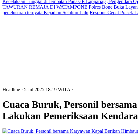
Kecelakaan Tunggal di Jembatan PanasaE Lappariaja, Pengendara O
TAWURAN REMAJA DI WATAMPONE
Polres Bone Buka Layana
penelusuran ternyata Kejadian Setahun Lalu
Respons Cepat Polsek L
Headline
· 5 Jul 2025
18:19
WITA
·
Cuaca Buruk, Personil bersam
Lakukan Pemeriksaan Kendar