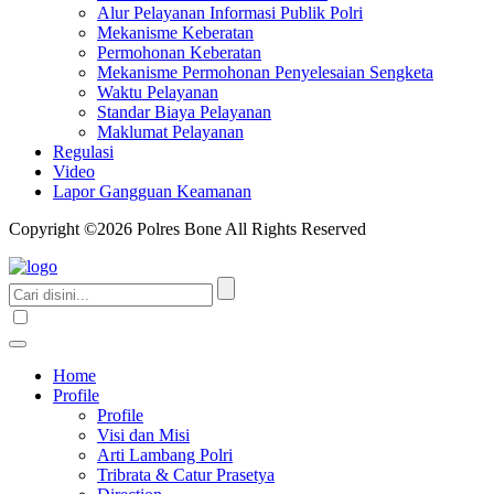
Alur Pelayanan Informasi Publik Polri
Mekanisme Keberatan
Permohonan Keberatan
Mekanisme Permohonan Penyelesaian Sengketa
Waktu Pelayanan
Standar Biaya Pelayanan
Maklumat Pelayanan
Regulasi
Video
Lapor Gangguan Keamanan
Copyright ©2026 Polres Bone All Rights Reserved
Home
Profile
Profile
Visi dan Misi
Arti Lambang Polri
Tribrata & Catur Prasetya