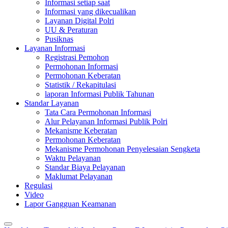
Informasi setiap saat
Informasi yang dikecualikan
Layanan Digital Polri
UU & Peraturan
Pusiknas
Layanan Informasi
Registrasi Pemohon
Permohonan Informasi
Permohonan Keberatan
Statistik / Rekapitulasi
laporan Informasi Publik Tahunan
Standar Layanan
Tata Cara Permohonan Informasi
Alur Pelayanan Informasi Publik Polri
Mekanisme Keberatan
Permohonan Keberatan
Mekanisme Permohonan Penyelesaian Sengketa
Waktu Pelayanan
Standar Biaya Pelayanan
Maklumat Pelayanan
Regulasi
Video
Lapor Gangguan Keamanan