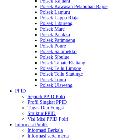
Polsek Kajuara
Polsek Kawasan Pelabuhan Bajoe
Polsek Lamuru
Polsek Lappa Riaja
Polsek Libureng
Polsek Mare
Polsek Palakka
Polsek Patimpeng
Polsek Ponre
Polsek Salomekko
Polsek Sibulue
Polsek Tanate Riattang
Polsek Tellu Limpoe
Polsek Tellu Siattinge
Polsek Tonra
Polsek Ulaweng
PPID
Sejarah PPID Polri
Profil Singkat PPID
Tugas Dan Fungsi
Struktur PPID
Visi Misi PPID Polri
Informasi Publik
Informasi Berkala
Informasi serta merta