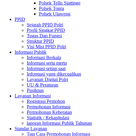
Polsek Tellu Siattinge
Polsek Tonra
Polsek Ulaweng
PPID
Sejarah PPID Polri
Profil Singkat PPID
Tugas Dan Fungsi
Struktur PPID
Visi Misi PPID Polri
Informasi Publik
Informasi Berkala
Informasi serta merta
Informasi setiap saat
Informasi yang dikecualikan
Layanan Digital Polri
UU & Peraturan
Pusiknas
Layanan Informasi
Registrasi Pemohon
Permohonan Informasi
Permohonan Keberatan
Statistik / Rekapitulasi
laporan Informasi Publik Tahunan
Standar Layanan
Tata Cara Permohonan Informasi