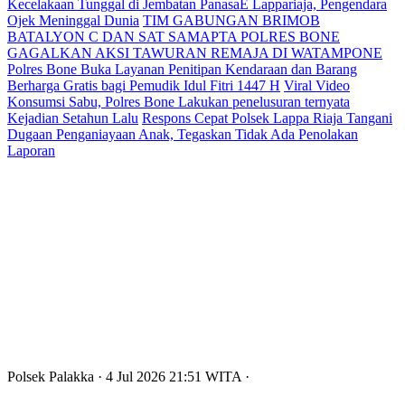
Kecelakaan Tunggal di Jembatan PanasaE Lappariaja, Pengendara
Ojek Meninggal Dunia
TIM GABUNGAN BRIMOB
BATALYON C DAN SAT SAMAPTA POLRES BONE
GAGALKAN AKSI TAWURAN REMAJA DI WATAMPONE
Polres Bone Buka Layanan Penitipan Kendaraan dan Barang
Berharga Gratis bagi Pemudik Idul Fitri 1447 H
Viral Video
Konsumsi Sabu, Polres Bone Lakukan penelusuran ternyata
Kejadian Setahun Lalu
Respons Cepat Polsek Lappa Riaja Tangani
Dugaan Penganiayaan Anak, Tegaskan Tidak Ada Penolakan
Laporan
Polsek Palakka
· 4 Jul 2026
21:51
WITA
·