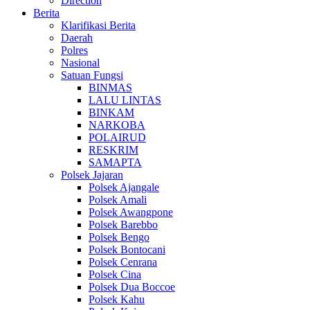
Direction
Berita
Klarifikasi Berita
Daerah
Polres
Nasional
Satuan Fungsi
BINMAS
LALU LINTAS
BINKAM
NARKOBA
POLAIRUD
RESKRIM
SAMAPTA
Polsek Jajaran
Polsek Ajangale
Polsek Amali
Polsek Awangpone
Polsek Barebbo
Polsek Bengo
Polsek Bontocani
Polsek Cenrana
Polsek Cina
Polsek Dua Boccoe
Polsek Kahu