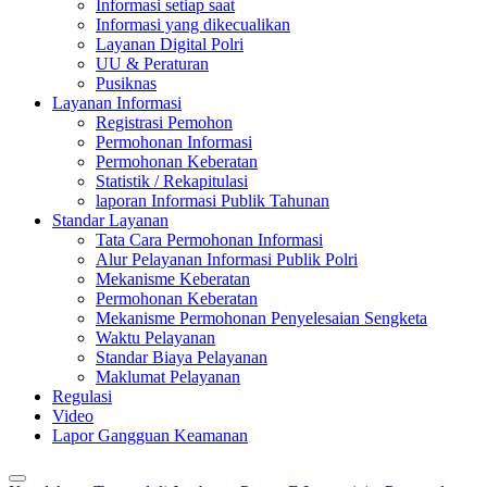
Informasi setiap saat
Informasi yang dikecualikan
Layanan Digital Polri
UU & Peraturan
Pusiknas
Layanan Informasi
Registrasi Pemohon
Permohonan Informasi
Permohonan Keberatan
Statistik / Rekapitulasi
laporan Informasi Publik Tahunan
Standar Layanan
Tata Cara Permohonan Informasi
Alur Pelayanan Informasi Publik Polri
Mekanisme Keberatan
Permohonan Keberatan
Mekanisme Permohonan Penyelesaian Sengketa
Waktu Pelayanan
Standar Biaya Pelayanan
Maklumat Pelayanan
Regulasi
Video
Lapor Gangguan Keamanan