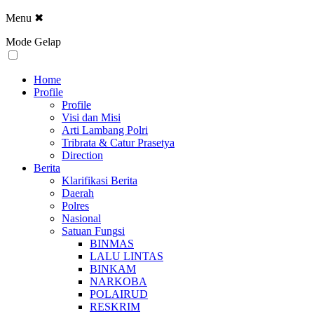
Menu
✖
Mode Gelap
Home
Profile
Profile
Visi dan Misi
Arti Lambang Polri
Tribrata & Catur Prasetya
Direction
Berita
Klarifikasi Berita
Daerah
Polres
Nasional
Satuan Fungsi
BINMAS
LALU LINTAS
BINKAM
NARKOBA
POLAIRUD
RESKRIM