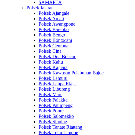
SAMAPTA
Polsek Jajaran
Polsek Ajangale
Polsek Amali
Polsek Awangpone
Polsek Barebbo
Polsek Bengo
Polsek Bontocani
Polsek Cenrana
Polsek Cina
Polsek Dua Boccoe
Polsek Kahu
Polsek Kajuara
Polsek Kawasan Pelabuhan Bajoe
Polsek Lamuru
Polsek Lappa Riaja
Polsek Libureng
Polsek Mare
Polsek Palakka
Polsek Patimpeng
Polsek Ponre
Polsek Salomekko
Polsek Sibulue
Polsek Tanate Riattang
Polsek Tellu Limpoe