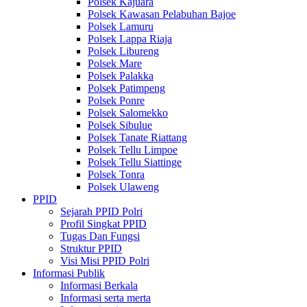
Polsek Kajuara
Polsek Kawasan Pelabuhan Bajoe
Polsek Lamuru
Polsek Lappa Riaja
Polsek Libureng
Polsek Mare
Polsek Palakka
Polsek Patimpeng
Polsek Ponre
Polsek Salomekko
Polsek Sibulue
Polsek Tanate Riattang
Polsek Tellu Limpoe
Polsek Tellu Siattinge
Polsek Tonra
Polsek Ulaweng
PPID
Sejarah PPID Polri
Profil Singkat PPID
Tugas Dan Fungsi
Struktur PPID
Visi Misi PPID Polri
Informasi Publik
Informasi Berkala
Informasi serta merta