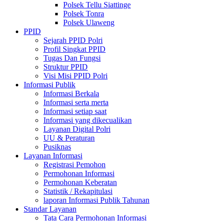
Polsek Tellu Siattinge
Polsek Tonra
Polsek Ulaweng
PPID
Sejarah PPID Polri
Profil Singkat PPID
Tugas Dan Fungsi
Struktur PPID
Visi Misi PPID Polri
Informasi Publik
Informasi Berkala
Informasi serta merta
Informasi setiap saat
Informasi yang dikecualikan
Layanan Digital Polri
UU & Peraturan
Pusiknas
Layanan Informasi
Registrasi Pemohon
Permohonan Informasi
Permohonan Keberatan
Statistik / Rekapitulasi
laporan Informasi Publik Tahunan
Standar Layanan
Tata Cara Permohonan Informasi