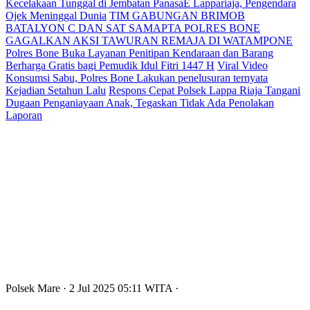
Kecelakaan Tunggal di Jembatan PanasaE Lappariaja, Pengendara
Ojek Meninggal Dunia
TIM GABUNGAN BRIMOB
BATALYON C DAN SAT SAMAPTA POLRES BONE
GAGALKAN AKSI TAWURAN REMAJA DI WATAMPONE
Polres Bone Buka Layanan Penitipan Kendaraan dan Barang
Berharga Gratis bagi Pemudik Idul Fitri 1447 H
Viral Video
Konsumsi Sabu, Polres Bone Lakukan penelusuran ternyata
Kejadian Setahun Lalu
Respons Cepat Polsek Lappa Riaja Tangani
Dugaan Penganiayaan Anak, Tegaskan Tidak Ada Penolakan
Laporan
Polsek Mare
· 2 Jul 2025
05:11
WITA
·