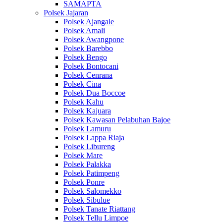
SAMAPTA
Polsek Jajaran
Polsek Ajangale
Polsek Amali
Polsek Awangpone
Polsek Barebbo
Polsek Bengo
Polsek Bontocani
Polsek Cenrana
Polsek Cina
Polsek Dua Boccoe
Polsek Kahu
Polsek Kajuara
Polsek Kawasan Pelabuhan Bajoe
Polsek Lamuru
Polsek Lappa Riaja
Polsek Libureng
Polsek Mare
Polsek Palakka
Polsek Patimpeng
Polsek Ponre
Polsek Salomekko
Polsek Sibulue
Polsek Tanate Riattang
Polsek Tellu Limpoe