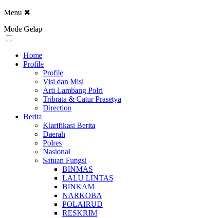
Menu
✖
Mode Gelap
Home
Profile
Profile
Visi dan Misi
Arti Lambang Polri
Tribrata & Catur Prasetya
Direction
Berita
Klarifikasi Berita
Daerah
Polres
Nasional
Satuan Fungsi
BINMAS
LALU LINTAS
BINKAM
NARKOBA
POLAIRUD
RESKRIM