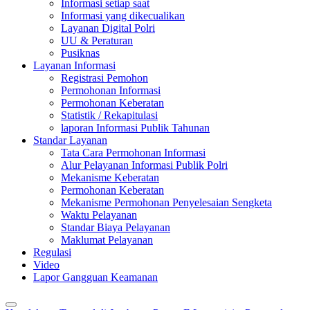
Informasi setiap saat
Informasi yang dikecualikan
Layanan Digital Polri
UU & Peraturan
Pusiknas
Layanan Informasi
Registrasi Pemohon
Permohonan Informasi
Permohonan Keberatan
Statistik / Rekapitulasi
laporan Informasi Publik Tahunan
Standar Layanan
Tata Cara Permohonan Informasi
Alur Pelayanan Informasi Publik Polri
Mekanisme Keberatan
Permohonan Keberatan
Mekanisme Permohonan Penyelesaian Sengketa
Waktu Pelayanan
Standar Biaya Pelayanan
Maklumat Pelayanan
Regulasi
Video
Lapor Gangguan Keamanan