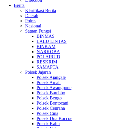
Direction
Berita
Klarifikasi Berita
Daerah
Polres
Nasional
Satuan Fungsi
BINMAS
LALU LINTAS
BINKAM
NARKOBA
POLAIRUD
RESKRIM
SAMAPTA
Polsek Jajaran
Polsek Ajangale
Polsek Amali
Polsek Awangpone
Polsek Barebbo
Polsek Bengo
Polsek Bontocani
Polsek Cenrana
Polsek Cina
Polsek Dua Boccoe
Polsek Kahu