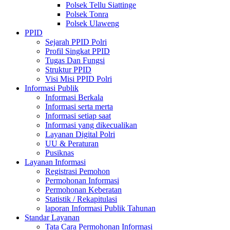
Polsek Tellu Siattinge
Polsek Tonra
Polsek Ulaweng
PPID
Sejarah PPID Polri
Profil Singkat PPID
Tugas Dan Fungsi
Struktur PPID
Visi Misi PPID Polri
Informasi Publik
Informasi Berkala
Informasi serta merta
Informasi setiap saat
Informasi yang dikecualikan
Layanan Digital Polri
UU & Peraturan
Pusiknas
Layanan Informasi
Registrasi Pemohon
Permohonan Informasi
Permohonan Keberatan
Statistik / Rekapitulasi
laporan Informasi Publik Tahunan
Standar Layanan
Tata Cara Permohonan Informasi