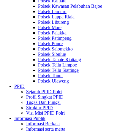
Polsek Kajuara
Polsek Kawasan Pelabuhan Bajoe
Polsek Lamuru
Polsek Lappa Riaja
Polsek Libureng
Polsek Mare
Polsek Palakka
Polsek Patimpeng
Polsek Ponre
Polsek Salomekko
Polsek Sibulue
Polsek Tanate Riattang
Polsek Tellu Limpoe
Polsek Tellu Siattinge
Polsek Tonra
Polsek Ulaweng
PPID
Sejarah PPID Polri
Profil Singkat PPID
Tugas Dan Fungsi
Struktur PPID
Visi Misi PPID Polri
Informasi Publik
Informasi Berkala
Informasi serta merta