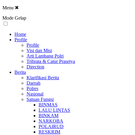
Menu
✖
Mode Gelap
Home
Profile
Profile
Visi dan Misi
Arti Lambang Polri
Tribrata & Catur Prasetya
Direction
Berita
Klarifikasi Berita
Daerah
Polres
Nasional
Satuan Fungsi
BINMAS
LALU LINTAS
BINKAM
NARKOBA
POLAIRUD
RESKRIM