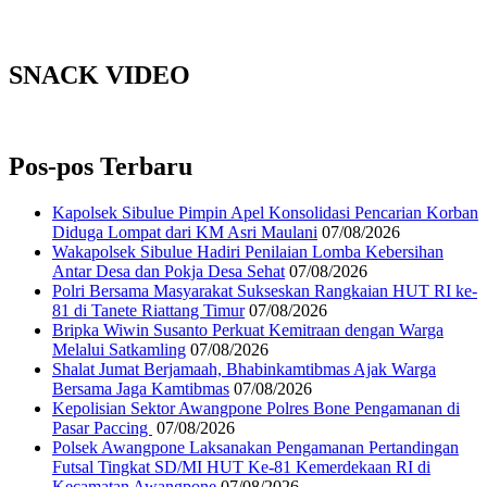
SNACK VIDEO
Pos-pos Terbaru
Kapolsek Sibulue Pimpin Apel Konsolidasi Pencarian Korban
Diduga Lompat dari KM Asri Maulani
07/08/2026
Wakapolsek Sibulue Hadiri Penilaian Lomba Kebersihan
Antar Desa dan Pokja Desa Sehat
07/08/2026
Polri Bersama Masyarakat Sukseskan Rangkaian HUT RI ke-
81 di Tanete Riattang Timur
07/08/2026
Bripka Wiwin Susanto Perkuat Kemitraan dengan Warga
Melalui Satkamling
07/08/2026
Shalat Jumat Berjamaah, Bhabinkamtibmas Ajak Warga
Bersama Jaga Kamtibmas
07/08/2026
Kepolisian Sektor Awangpone Polres Bone Pengamanan di
Pasar Paccing ‎
07/08/2026
Polsek Awangpone Laksanakan Pengamanan Pertandingan
Futsal Tingkat SD/MI HUT Ke-81 Kemerdekaan RI di
Kecamatan Awangpone
07/08/2026