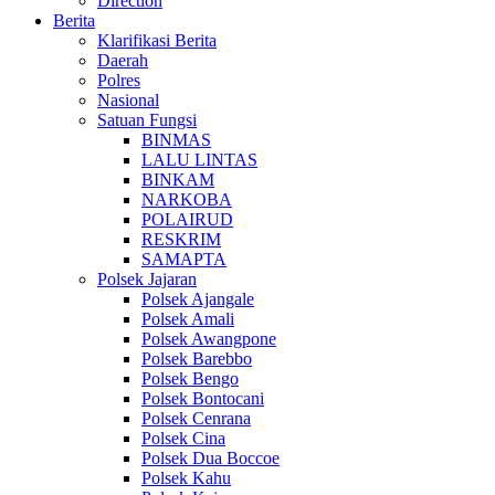
Direction
Berita
Klarifikasi Berita
Daerah
Polres
Nasional
Satuan Fungsi
BINMAS
LALU LINTAS
BINKAM
NARKOBA
POLAIRUD
RESKRIM
SAMAPTA
Polsek Jajaran
Polsek Ajangale
Polsek Amali
Polsek Awangpone
Polsek Barebbo
Polsek Bengo
Polsek Bontocani
Polsek Cenrana
Polsek Cina
Polsek Dua Boccoe
Polsek Kahu