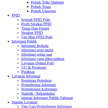
Polsek Tellu Siattinge
Polsek Tonra
Polsek Ulaweng
PPID
Sejarah PPID Polri
Profil Singkat PPID
Tugas Dan Fungsi
Struktur PPID
Visi Misi PPID Polri
Informasi Publik
Informasi Berkala
Informasi serta merta
Informasi setiap saat
Informasi yang dikecualikan
Layanan Digital Polri
UU & Peraturan
Pusiknas
Layanan Informasi
Registrasi Pemohon
Permohonan Informasi
Permohonan Keberatan
Statistik / Rekapitulasi
laporan Informasi Publik Tahunan
Standar Layanan
Tata Cara Permohonan Informasi