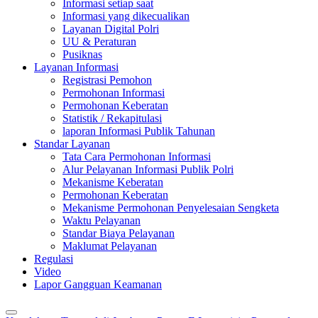
Informasi setiap saat
Informasi yang dikecualikan
Layanan Digital Polri
UU & Peraturan
Pusiknas
Layanan Informasi
Registrasi Pemohon
Permohonan Informasi
Permohonan Keberatan
Statistik / Rekapitulasi
laporan Informasi Publik Tahunan
Standar Layanan
Tata Cara Permohonan Informasi
Alur Pelayanan Informasi Publik Polri
Mekanisme Keberatan
Permohonan Keberatan
Mekanisme Permohonan Penyelesaian Sengketa
Waktu Pelayanan
Standar Biaya Pelayanan
Maklumat Pelayanan
Regulasi
Video
Lapor Gangguan Keamanan