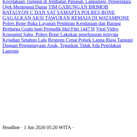
Kecelakaan Tunggal di Jembatan PanasaE Lappariaja, Pengendara
Ojek Meninggal Dunia
TIM GABUNGAN BRIMOB
BATALYON C DAN SAT SAMAPTA POLRES BONE
GAGALKAN AKSI TAWURAN REMAJA DI WATAMPONE
Polres Bone Buka Layanan Penitipan Kendaraan dan Barang
Berharga Gratis bagi Pemudik Idul Fitri 1447 H
Viral Video
Konsumsi Sabu, Polres Bone Lakukan penelusuran ternyata
Kejadian Setahun Lalu
Respons Cepat Polsek Lappa Riaja Tangani
Dugaan Penganiayaan Anak, Tegaskan Tidak Ada Penolakan
Laporan
Headline
· 1 Jun 2026
05:20
WITA
·