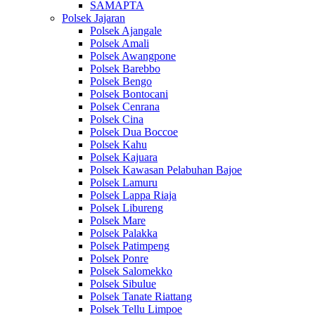
SAMAPTA
Polsek Jajaran
Polsek Ajangale
Polsek Amali
Polsek Awangpone
Polsek Barebbo
Polsek Bengo
Polsek Bontocani
Polsek Cenrana
Polsek Cina
Polsek Dua Boccoe
Polsek Kahu
Polsek Kajuara
Polsek Kawasan Pelabuhan Bajoe
Polsek Lamuru
Polsek Lappa Riaja
Polsek Libureng
Polsek Mare
Polsek Palakka
Polsek Patimpeng
Polsek Ponre
Polsek Salomekko
Polsek Sibulue
Polsek Tanate Riattang
Polsek Tellu Limpoe