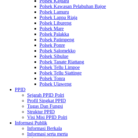
Polsek Kajuara
Polsek Kawasan Pelabuhan Bajoe
Polsek Lamuru
Polsek Lappa Riaja
Polsek Libureng
Polsek Mare
Polsek Palakka
Polsek Patimpeng
Polsek Ponre
Polsek Salomekko
Polsek Sibulue
Polsek Tanate Riattang
Polsek Tellu Limpoe
Polsek Tellu Siattinge
Polsek Tonra
Polsek Ulaweng
PPID
Sejarah PPID Polri
Profil Singkat PPID
Tugas Dan Fungsi
Struktur PPID
Visi Misi PPID Polri
Informasi Publik
Informasi Berkala
Informasi serta merta