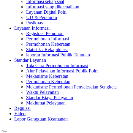
Informasi setiap saat
Informasi yang dikecualikan
Layanan Digital Polri
UU & Peraturan
Pusiknas
Layanan Informasi
Registrasi Pemohon
Permohonan Informasi
Permohonan Keberatan
Statistik / Rekapitulasi
laporan Informasi Publik Tahunan
Standar Layanan
Tata Cara Permohonan Informasi
Alur Pelayanan Informasi Publik Polri
Mekanisme Keberatan
Permohonan Keberatan
Mekanisme Permohonan Penyelesaian Sengketa
Waktu Pelayanan
Standar Biaya Pelayanan
Maklumat Pelayanan
Regulasi
Video
Lapor Gangguan Keamanan