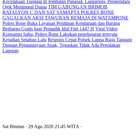
Kecelakaan Tunggal di Jembatan PanasaE Lappariaja, Pengendara
Ojek Meninggal Dunia
TIM GABUNGAN BRIMOB
BATALYON C DAN SAT SAMAPTA POLRES BONE
GAGALKAN AKSI TAWURAN REMAJA DI WATAMPONE
Polres Bone Buka Layanan Penitipan Kendaraan dan Barang
Berharga Gratis bagi Pemudik Idul Fitri 1447 H
Viral Video
Konsumsi Sabu, Polres Bone Lakukan penelusuran ternyata
Kejadian Setahun Lalu
Respons Cepat Polsek Lappa Riaja Tangani
Dugaan Penganiayaan Anak, Tegaskan Tidak Ada Penolakan
Laporan
Sat Binmas
· 29 Agu 2020
21:45
WITA
·