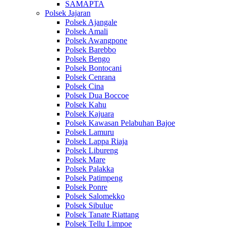
SAMAPTA
Polsek Jajaran
Polsek Ajangale
Polsek Amali
Polsek Awangpone
Polsek Barebbo
Polsek Bengo
Polsek Bontocani
Polsek Cenrana
Polsek Cina
Polsek Dua Boccoe
Polsek Kahu
Polsek Kajuara
Polsek Kawasan Pelabuhan Bajoe
Polsek Lamuru
Polsek Lappa Riaja
Polsek Libureng
Polsek Mare
Polsek Palakka
Polsek Patimpeng
Polsek Ponre
Polsek Salomekko
Polsek Sibulue
Polsek Tanate Riattang
Polsek Tellu Limpoe