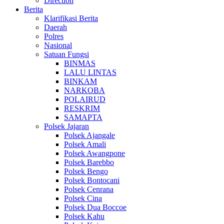
Direction
Berita
Klarifikasi Berita
Daerah
Polres
Nasional
Satuan Fungsi
BINMAS
LALU LINTAS
BINKAM
NARKOBA
POLAIRUD
RESKRIM
SAMAPTA
Polsek Jajaran
Polsek Ajangale
Polsek Amali
Polsek Awangpone
Polsek Barebbo
Polsek Bengo
Polsek Bontocani
Polsek Cenrana
Polsek Cina
Polsek Dua Boccoe
Polsek Kahu