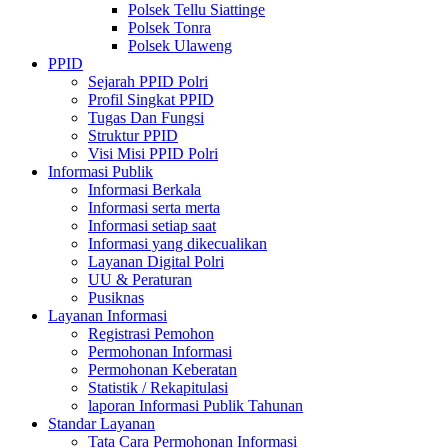
Polsek Tellu Siattinge
Polsek Tonra
Polsek Ulaweng
PPID
Sejarah PPID Polri
Profil Singkat PPID
Tugas Dan Fungsi
Struktur PPID
Visi Misi PPID Polri
Informasi Publik
Informasi Berkala
Informasi serta merta
Informasi setiap saat
Informasi yang dikecualikan
Layanan Digital Polri
UU & Peraturan
Pusiknas
Layanan Informasi
Registrasi Pemohon
Permohonan Informasi
Permohonan Keberatan
Statistik / Rekapitulasi
laporan Informasi Publik Tahunan
Standar Layanan
Tata Cara Permohonan Informasi