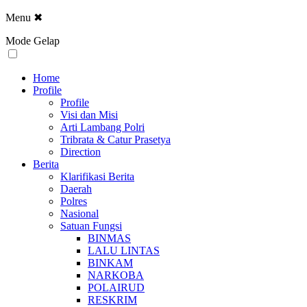
Menu
✖
Mode Gelap
Home
Profile
Profile
Visi dan Misi
Arti Lambang Polri
Tribrata & Catur Prasetya
Direction
Berita
Klarifikasi Berita
Daerah
Polres
Nasional
Satuan Fungsi
BINMAS
LALU LINTAS
BINKAM
NARKOBA
POLAIRUD
RESKRIM