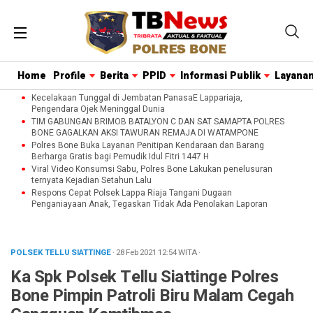
Home
Profile
Berita
PPID
Informasi Publik
Layanan
Kecelakaan Tunggal di Jembatan PanasaE Lappariaja,
Pengendara Ojek Meninggal Dunia
TIM GABUNGAN BRIMOB BATALYON C DAN SAT SAMAPTA POLRES
BONE GAGALKAN AKSI TAWURAN REMAJA DI WATAMPONE
Polres Bone Buka Layanan Penitipan Kendaraan dan Barang
Berharga Gratis bagi Pemudik Idul Fitri 1447 H
Viral Video Konsumsi Sabu, Polres Bone Lakukan penelusuran
ternyata Kejadian Setahun Lalu
Respons Cepat Polsek Lappa Riaja Tangani Dugaan
Penganiayaan Anak, Tegaskan Tidak Ada Penolakan Laporan
POLSEK TELLU SIATTINGE
· 28 Feb 2021
12:54
WITA
·
Ka Spk Polsek Tellu Siattinge Polres
Bone Pimpin Patroli Biru Malam Cegah