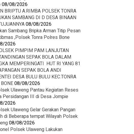
e
08/08/2026
IN BRIPTU A.RIMBA POLSEK TONRA
UKAN SAMBANG DI D DESA BINAAN
 TUJUANNYA
08/08/2026
kan Sambang Bripka Arman Titip Pesan
ibmas ,Polsek Tonra Polres Bone
08/2026
OLSEK PIMPIM PAM LANJUTAN
TANDINGAN SEPAK BOLA DALAM
GKA MEMPERINGATI HUT RI YANG 81
LAPANGAN SEPAK BOLA ANDI
ENTEI DESA BULU BULU KEC.TONRA
. BONE
08/08/2026
lsek Ulaweng Pantau Kegiatan Reses
 Persidangan III di Desa Jompie
08/2026
lsek Ulaweng Gelar Gerakan Pangan
h di Beberapa tempat Wilayah Polsek
weng
08/08/2026
onel Polsek Ulaweng Lakukan