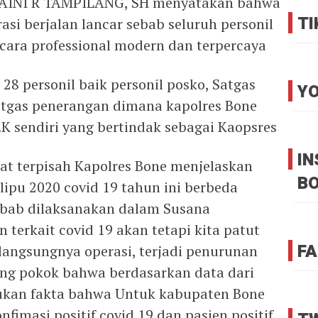
LAINI R TAMPILANG, SH menyatakan bahwa
TI
asi berjalan lancar sebab seluruh personil
secara professional modern dan terpercaya
h 28 personil baik personil posko, Satgas
YO
satgas penerangan dimana kapolres Bone
 sendiri yang bertindak sebagai Kaopsres
I
t terpisah Kapolres Bone menjelaskan
B
ipu 2020 covid 19 tahun ini berbeda
bab dilaksanakan dalam Susana
 terkait covid 19 akan tetapi kita patut
FA
langsungnya operasi, terjadi penurunan
ing pokok bahwa berdasarkan data dari
ukan fakta bahwa Untuk kabupaten Bone
fimasi positif covid 19 dan pasien positif