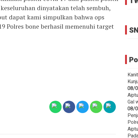
TW
a keseluruhan dinyatakan telah sembuh,
ebut dapat kami simpulkan bahwa ops
19 Polres bone berhasil memenuhi target
SN
Po
Kani
Kunj
08/
Aipt
Gal 
08/
Penj
Polr
Aipt
Pada