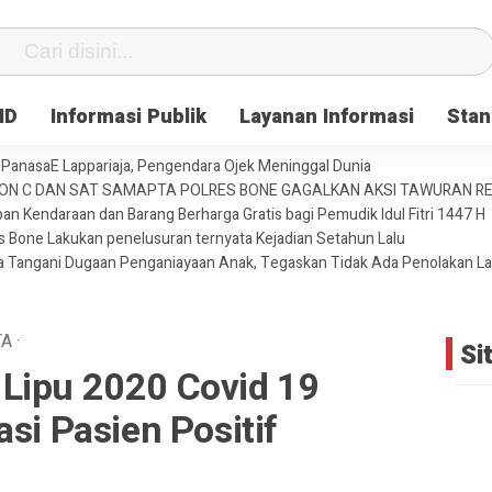
ID
Informasi Publik
Layanan Informasi
Stan
PanasaE Lappariaja, Pengendara Ojek Meninggal Dunia
YON C DAN SAT SAMAPTA POLRES BONE GAGALKAN AKSI TAWURAN 
an Kendaraan dan Barang Berharga Gratis bagi Pemudik Idul Fitri 1447 H
es Bone Lakukan penelusuran ternyata Kejadian Setahun Lalu
ja Tangani Dugaan Penganiayaan Anak, Tegaskan Tidak Ada Penolakan L
TA
·
Si
Lipu 2020 Covid 19
si Pasien Positif