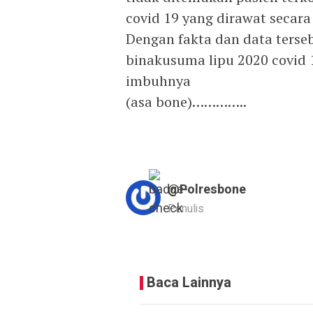
covid 19 yang dirawat secar
Dengan fakta dan data ters
binakusuma lipu 2020 covid 
imbuhnya
(asa bone)…………..
@polresbone
Penulis
Baca Lainnya