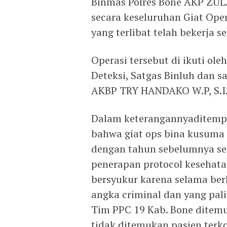
Binmas Polres Bone AKP ZU
secara keseluruhan Giat Oper
yang terlibat telah bekerja 
Operasi tersebut di ikuti ole
Deteksi, Satgas Binluh dan 
AKBP TRY HANDAKO W.P, S.I.K
Dalam keterangannyaditempa
bahwa giat ops bina kusuma l
dengan tahun sebelumnya se
penerapan protocol kesehatan
bersyukur karena selama ber
angka criminal dan yang pal
Tim PPC 19 Kab. Bone ditem
tidak ditemukan pasien terkon