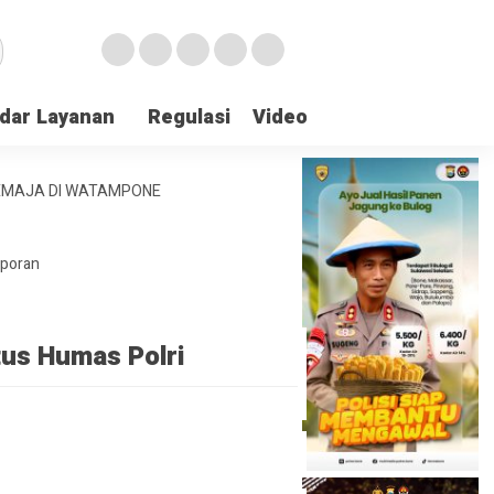
dar Layanan
Regulasi
Video
Lapor Gangguan
REMAJA DI WATAMPONE
aporan
tus Humas Polri