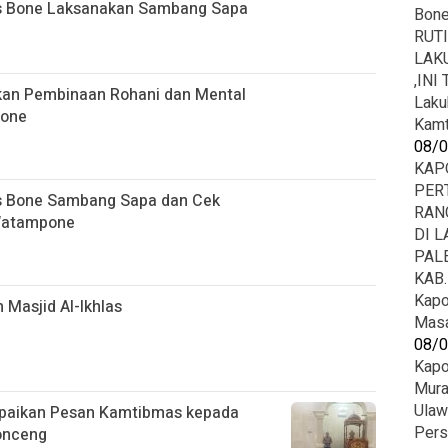
es Bone Laksanakan Sambang Sapa
Bon
RUT
LAK
,INI
kan Pembinaan Rohani dan Mental
Laku
Bone
Kamt
08/
KAP
PER
es Bone Sambang Sapa dan Cek
RAN
Watampone
DI 
PAL
KAB
Kapo
Masjid Al-Ikhlas
Masa
08/
Kapo
Mura
Ula
paikan Pesan Kamtibmas kepada
Pers
onceng