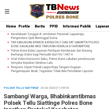
Home
Profile
Berita
PPID
Informasi Publik
Layanan
Kecelakaan Tunggal di Jembatan PanasaE Lappariaja,
Pengendara Ojek Meninggal Dunia
TIM GABUNGAN BRIMOB BATALYON C DAN SAT SAMAPTA POLRES
BONE GAGALKAN AKSI TAWURAN REMAJA DI WATAMPONE
Polres Bone Buka Layanan Penitipan Kendaraan dan Barang
Berharga Gratis bagi Pemudik Idul Fitri 1447 H
Viral Video Konsumsi Sabu, Polres Bone Lakukan penelusuran
ternyata Kejadian Setahun Lalu
Respons Cepat Polsek Lappa Riaja Tangani Dugaan
Penganiayaan Anak, Tegaskan Tidak Ada Penolakan Laporan
POLSEK TELLU SIATTINGE
· 25 Okt 2020
07:12
WITA
·
Sambangi Warga, Bhabinkamtibmas
Polsek Tellu Siattinge Polres Bone