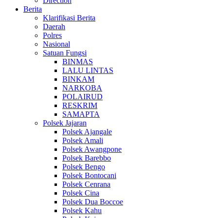
Direction
Berita
Klarifikasi Berita
Daerah
Polres
Nasional
Satuan Fungsi
BINMAS
LALU LINTAS
BINKAM
NARKOBA
POLAIRUD
RESKRIM
SAMAPTA
Polsek Jajaran
Polsek Ajangale
Polsek Amali
Polsek Awangpone
Polsek Barebbo
Polsek Bengo
Polsek Bontocani
Polsek Cenrana
Polsek Cina
Polsek Dua Boccoe
Polsek Kahu