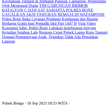
Kecelakaan Tunggal di Jembatan PanasaE Lappariaja, Pengendara
Ojek Meninggal Dunia
TIM GABUNGAN BRIMOB
BATALYON C DAN SAT SAMAPTA POLRES BONE
GAGALKAN AKSI TAWURAN REMAJA DI WATAMPONE
Polres Bone Buka Layanan Penitipan Kendaraan dan Barang
Berharga Gratis bagi Pemudik Idul Fitri 1447 H
Viral Video
Konsumsi Sabu, Polres Bone Lakukan penelusuran ternyata
Kejadian Setahun Lalu
Respons Cepat Polsek Lappa Riaja Tangani
Dugaan Penganiayaan Anak, Tegaskan Tidak Ada Penolakan
Laporan
Polsek Bengo
· 18 Sep 2023
18:53
WITA
·