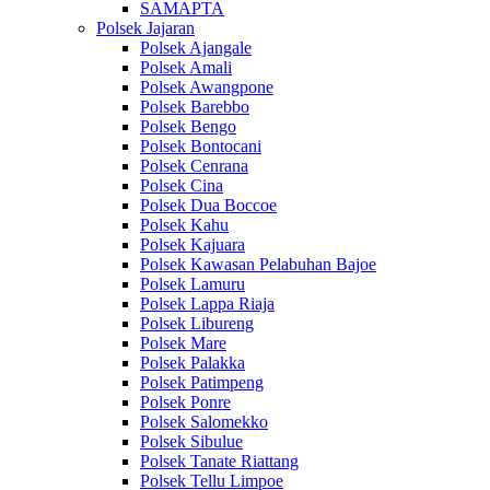
SAMAPTA
Polsek Jajaran
Polsek Ajangale
Polsek Amali
Polsek Awangpone
Polsek Barebbo
Polsek Bengo
Polsek Bontocani
Polsek Cenrana
Polsek Cina
Polsek Dua Boccoe
Polsek Kahu
Polsek Kajuara
Polsek Kawasan Pelabuhan Bajoe
Polsek Lamuru
Polsek Lappa Riaja
Polsek Libureng
Polsek Mare
Polsek Palakka
Polsek Patimpeng
Polsek Ponre
Polsek Salomekko
Polsek Sibulue
Polsek Tanate Riattang
Polsek Tellu Limpoe