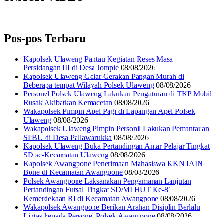
Pos-pos Terbaru
Kapolsek Ulaweng Pantau Kegiatan Reses Masa
Persidangan III di Desa Jompie
08/08/2026
Kapolsek Ulaweng Gelar Gerakan Pangan Murah di
Beberapa tempat Wilayah Polsek Ulaweng
08/08/2026
Personel Polsek Ulaweng Lakukan Pengaturan di TKP Mobil
Rusak Akibatkan Kemacetan
08/08/2026
Wakapolsek Pimpin Apel Pagi di Lapangan Apel Polsek
Ulaweng
08/08/2026
Wakapolsek Ulaweng Pimpin Personil Lakukan Pemantauan
SPBU di Desa Pallawarukka
08/08/2026
Kapolsek Ulaweng Buka Pertandingan Antar Pelajar Tingkat
SD se-Kecamatan Ulaweng
08/08/2026
‎Kapolsek Awangpone Penerimaan Mahasiswa KKN IAIN
Bone di Kecamatan Awangpone
08/08/2026
Polsek Awangpone Laksanakan Pengamanan Lanjutan
Pertandingan Futsal Tingkat SD/MI HUT Ke-81
Kemerdekaan RI di Kecamatan Awangpone
08/08/2026
‎Wakapolsek Awangpone Berikan Arahan Disiplin Berlalu
Lintas kepada Personel Polsek Awangpone
08/08/2026