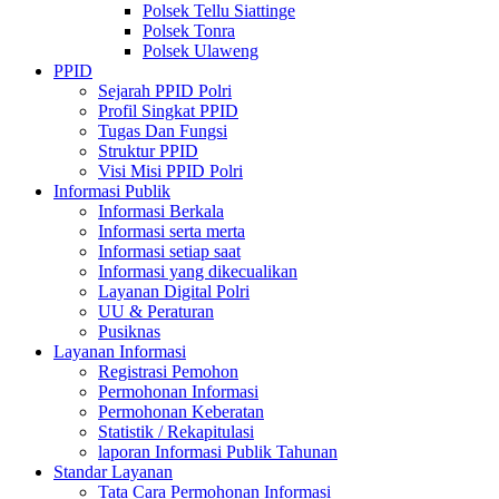
Polsek Tellu Siattinge
Polsek Tonra
Polsek Ulaweng
PPID
Sejarah PPID Polri
Profil Singkat PPID
Tugas Dan Fungsi
Struktur PPID
Visi Misi PPID Polri
Informasi Publik
Informasi Berkala
Informasi serta merta
Informasi setiap saat
Informasi yang dikecualikan
Layanan Digital Polri
UU & Peraturan
Pusiknas
Layanan Informasi
Registrasi Pemohon
Permohonan Informasi
Permohonan Keberatan
Statistik / Rekapitulasi
laporan Informasi Publik Tahunan
Standar Layanan
Tata Cara Permohonan Informasi