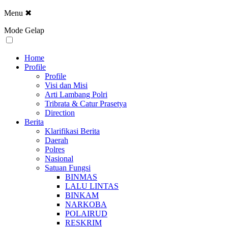
Menu
✖
Mode Gelap
Home
Profile
Profile
Visi dan Misi
Arti Lambang Polri
Tribrata & Catur Prasetya
Direction
Berita
Klarifikasi Berita
Daerah
Polres
Nasional
Satuan Fungsi
BINMAS
LALU LINTAS
BINKAM
NARKOBA
POLAIRUD
RESKRIM