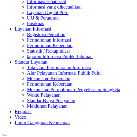
Informasi setiap saat
Informasi yang dikecualikan
Layanan Digital Polri
UU & Peraturan
Pusiknas
Layanan Informasi
Registrasi Pemohon
Permohonan Informasi
Permohonan Keberatan
Statistik / Rekapitulasi
laporan Informasi Publik Tahunan
Standar Layanan
Tata Cara Permohonan Informasi
Alur Pelayanan Informasi Publik Polri
Mekanisme Keberatan
Permohonan Keberatan
Mekanisme Permohonan Penyelesaian Sengketa
Waktu Pelayanan
Standar Biaya Pelayanan
Maklumat Pelayanan
Regulasi
Video
Lapor Gangguan Keamanan