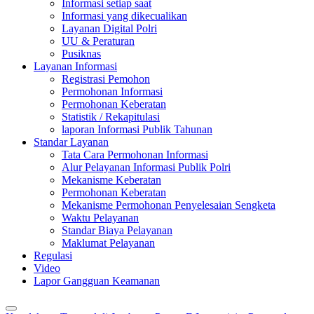
Informasi setiap saat
Informasi yang dikecualikan
Layanan Digital Polri
UU & Peraturan
Pusiknas
Layanan Informasi
Registrasi Pemohon
Permohonan Informasi
Permohonan Keberatan
Statistik / Rekapitulasi
laporan Informasi Publik Tahunan
Standar Layanan
Tata Cara Permohonan Informasi
Alur Pelayanan Informasi Publik Polri
Mekanisme Keberatan
Permohonan Keberatan
Mekanisme Permohonan Penyelesaian Sengketa
Waktu Pelayanan
Standar Biaya Pelayanan
Maklumat Pelayanan
Regulasi
Video
Lapor Gangguan Keamanan