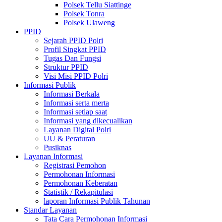
Polsek Tellu Siattinge
Polsek Tonra
Polsek Ulaweng
PPID
Sejarah PPID Polri
Profil Singkat PPID
Tugas Dan Fungsi
Struktur PPID
Visi Misi PPID Polri
Informasi Publik
Informasi Berkala
Informasi serta merta
Informasi setiap saat
Informasi yang dikecualikan
Layanan Digital Polri
UU & Peraturan
Pusiknas
Layanan Informasi
Registrasi Pemohon
Permohonan Informasi
Permohonan Keberatan
Statistik / Rekapitulasi
laporan Informasi Publik Tahunan
Standar Layanan
Tata Cara Permohonan Informasi