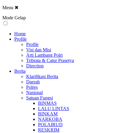
Menu
✖
Mode Gelap
Home
Profile
Profile
Visi dan Misi
Arti Lambang Polri
Tribrata & Catur Prasetya
Direction
Berita
Klarifikasi Berita
Daerah
Polres
Nasional
Satuan Fungsi
BINMAS
LALU LINTAS
BINKAM
NARKOBA
POLAIRUD
RESKRIM