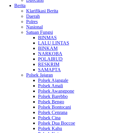
Direction
Berita
Klarifikasi Berita
Daerah
Polres
Nasional
Satuan Fungsi
BINMAS
LALU LINTAS
BINKAM
NARKOBA
POLAIRUD
RESKRIM
SAMAPTA
Polsek Jajaran
Polsek Ajangale
Polsek Amali
Polsek Awangpone
Polsek Barebbo
Polsek Bengo
Polsek Bontocani
Polsek Cenrana
Polsek Cina
Polsek Dua Boccoe
Polsek Kahu