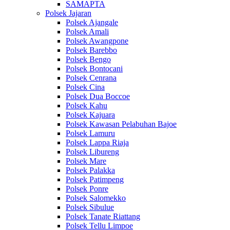
SAMAPTA
Polsek Jajaran
Polsek Ajangale
Polsek Amali
Polsek Awangpone
Polsek Barebbo
Polsek Bengo
Polsek Bontocani
Polsek Cenrana
Polsek Cina
Polsek Dua Boccoe
Polsek Kahu
Polsek Kajuara
Polsek Kawasan Pelabuhan Bajoe
Polsek Lamuru
Polsek Lappa Riaja
Polsek Libureng
Polsek Mare
Polsek Palakka
Polsek Patimpeng
Polsek Ponre
Polsek Salomekko
Polsek Sibulue
Polsek Tanate Riattang
Polsek Tellu Limpoe