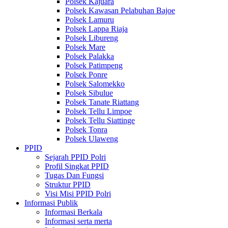
Polsek Kajuara
Polsek Kawasan Pelabuhan Bajoe
Polsek Lamuru
Polsek Lappa Riaja
Polsek Libureng
Polsek Mare
Polsek Palakka
Polsek Patimpeng
Polsek Ponre
Polsek Salomekko
Polsek Sibulue
Polsek Tanate Riattang
Polsek Tellu Limpoe
Polsek Tellu Siattinge
Polsek Tonra
Polsek Ulaweng
PPID
Sejarah PPID Polri
Profil Singkat PPID
Tugas Dan Fungsi
Struktur PPID
Visi Misi PPID Polri
Informasi Publik
Informasi Berkala
Informasi serta merta