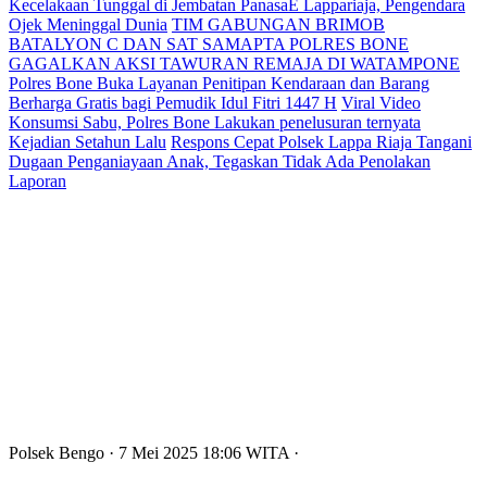
Kecelakaan Tunggal di Jembatan PanasaE Lappariaja, Pengendara
Ojek Meninggal Dunia
TIM GABUNGAN BRIMOB
BATALYON C DAN SAT SAMAPTA POLRES BONE
GAGALKAN AKSI TAWURAN REMAJA DI WATAMPONE
Polres Bone Buka Layanan Penitipan Kendaraan dan Barang
Berharga Gratis bagi Pemudik Idul Fitri 1447 H
Viral Video
Konsumsi Sabu, Polres Bone Lakukan penelusuran ternyata
Kejadian Setahun Lalu
Respons Cepat Polsek Lappa Riaja Tangani
Dugaan Penganiayaan Anak, Tegaskan Tidak Ada Penolakan
Laporan
Polsek Bengo
· 7 Mei 2025
18:06
WITA
·