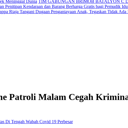
jek Meninggal Dunia
TIM GABUNGAN BRIMOB BATALYON C 
n Penitipan Kendaraan dan Barang Berharga Gratis bagi Pemudik Idul
appa Riaja Tangani Dugaan Penganiayaan Anak, Tegaskan Tidak Ada
one Patroli Malam Cegah Krimin
Perbesar