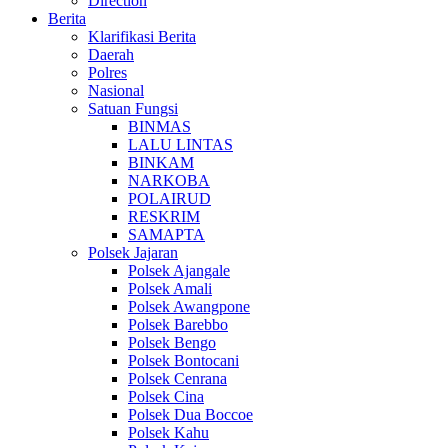
Direction
Berita
Klarifikasi Berita
Daerah
Polres
Nasional
Satuan Fungsi
BINMAS
LALU LINTAS
BINKAM
NARKOBA
POLAIRUD
RESKRIM
SAMAPTA
Polsek Jajaran
Polsek Ajangale
Polsek Amali
Polsek Awangpone
Polsek Barebbo
Polsek Bengo
Polsek Bontocani
Polsek Cenrana
Polsek Cina
Polsek Dua Boccoe
Polsek Kahu