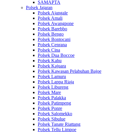
SAMAPTA
Polsek Jajaran
Polsek Ajangale
Polsek Amali
Polsek Awangpone
Polsek Barebbo
Polsek Bengo
Polsek Bontocani
Polsek Cenrana
Polsek Cina
Polsek Dua Boccoe
Polsek Kahu
Polsek Kajuara
Polsek Kawasan Pelabuhan Bajoe
Polsek Lamuru
Polsek Lappa Riaja
Polsek Libureng
Polsek Mare
Polsek Palakka
Polsek Patimpeng
Polsek Ponre
Polsek Salomekko
Polsek Sibulue
Polsek Tanate Riattang
Polsek Tellu Limpoe