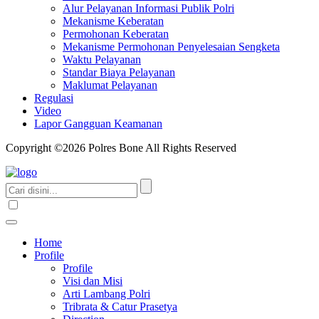
Alur Pelayanan Informasi Publik Polri
Mekanisme Keberatan
Permohonan Keberatan
Mekanisme Permohonan Penyelesaian Sengketa
Waktu Pelayanan
Standar Biaya Pelayanan
Maklumat Pelayanan
Regulasi
Video
Lapor Gangguan Keamanan
Copyright ©2026 Polres Bone All Rights Reserved
Home
Profile
Profile
Visi dan Misi
Arti Lambang Polri
Tribrata & Catur Prasetya