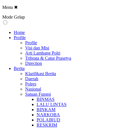
Menu
✖
Mode Gelap
Home
Profile
Profile
Visi dan Misi
Arti Lambang Polri
Tribrata & Catur Prasetya
Direction
Berita
Klarifikasi Berita
Daerah
Polres
Nasional
Satuan Fungsi
BINMAS
LALU LINTAS
BINKAM
NARKOBA
POLAIRUD
RESKRIM