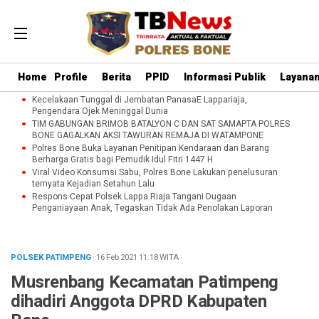
Home
Profile
Berita
PPID
Informasi Publik
Layanan
Kecelakaan Tunggal di Jembatan PanasaE Lappariaja,
Pengendara Ojek Meninggal Dunia
TIM GABUNGAN BRIMOB BATALYON C DAN SAT SAMAPTA POLRES
BONE GAGALKAN AKSI TAWURAN REMAJA DI WATAMPONE
Polres Bone Buka Layanan Penitipan Kendaraan dan Barang
Berharga Gratis bagi Pemudik Idul Fitri 1447 H
Viral Video Konsumsi Sabu, Polres Bone Lakukan penelusuran
ternyata Kejadian Setahun Lalu
Respons Cepat Polsek Lappa Riaja Tangani Dugaan
Penganiayaan Anak, Tegaskan Tidak Ada Penolakan Laporan
POLSEK PATIMPENG
· 16 Feb 2021
11:18
WITA
·
Musrenbang Kecamatan Patimpeng
dihadiri Anggota DPRD Kabupaten