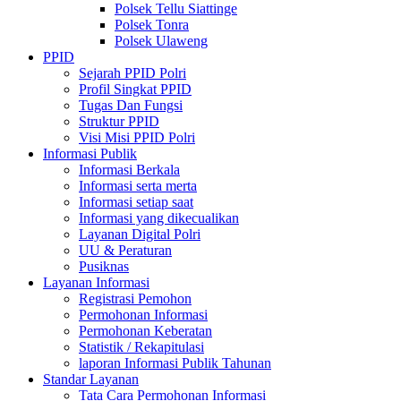
Polsek Tellu Siattinge
Polsek Tonra
Polsek Ulaweng
PPID
Sejarah PPID Polri
Profil Singkat PPID
Tugas Dan Fungsi
Struktur PPID
Visi Misi PPID Polri
Informasi Publik
Informasi Berkala
Informasi serta merta
Informasi setiap saat
Informasi yang dikecualikan
Layanan Digital Polri
UU & Peraturan
Pusiknas
Layanan Informasi
Registrasi Pemohon
Permohonan Informasi
Permohonan Keberatan
Statistik / Rekapitulasi
laporan Informasi Publik Tahunan
Standar Layanan
Tata Cara Permohonan Informasi