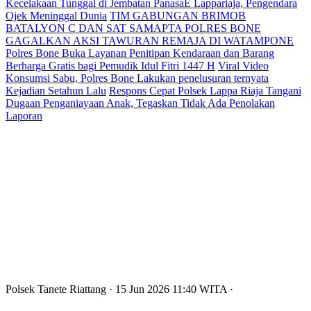
Kecelakaan Tunggal di Jembatan PanasaE Lappariaja, Pengendara
Ojek Meninggal Dunia
TIM GABUNGAN BRIMOB
BATALYON C DAN SAT SAMAPTA POLRES BONE
GAGALKAN AKSI TAWURAN REMAJA DI WATAMPONE
Polres Bone Buka Layanan Penitipan Kendaraan dan Barang
Berharga Gratis bagi Pemudik Idul Fitri 1447 H
Viral Video
Konsumsi Sabu, Polres Bone Lakukan penelusuran ternyata
Kejadian Setahun Lalu
Respons Cepat Polsek Lappa Riaja Tangani
Dugaan Penganiayaan Anak, Tegaskan Tidak Ada Penolakan
Laporan
Polsek Tanete Riattang
· 15 Jun 2026
11:40
WITA
·