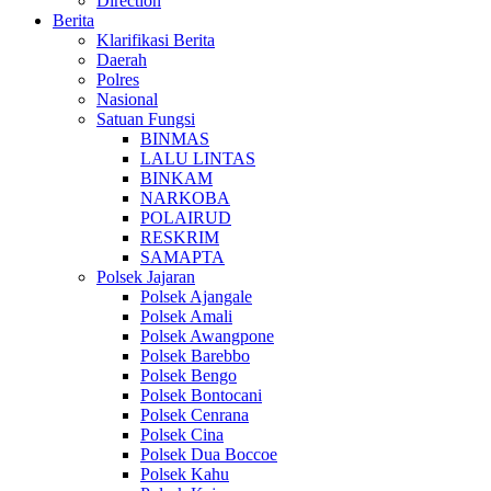
Direction
Berita
Klarifikasi Berita
Daerah
Polres
Nasional
Satuan Fungsi
BINMAS
LALU LINTAS
BINKAM
NARKOBA
POLAIRUD
RESKRIM
SAMAPTA
Polsek Jajaran
Polsek Ajangale
Polsek Amali
Polsek Awangpone
Polsek Barebbo
Polsek Bengo
Polsek Bontocani
Polsek Cenrana
Polsek Cina
Polsek Dua Boccoe
Polsek Kahu