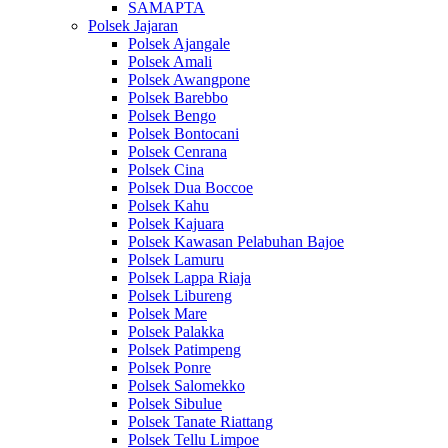
SAMAPTA
Polsek Jajaran
Polsek Ajangale
Polsek Amali
Polsek Awangpone
Polsek Barebbo
Polsek Bengo
Polsek Bontocani
Polsek Cenrana
Polsek Cina
Polsek Dua Boccoe
Polsek Kahu
Polsek Kajuara
Polsek Kawasan Pelabuhan Bajoe
Polsek Lamuru
Polsek Lappa Riaja
Polsek Libureng
Polsek Mare
Polsek Palakka
Polsek Patimpeng
Polsek Ponre
Polsek Salomekko
Polsek Sibulue
Polsek Tanate Riattang
Polsek Tellu Limpoe