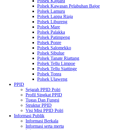
Polsek Kajuara
Polsek Kawasan Pelabuhan Bajoe
Polsek Lamuru
Polsek Lappa Riaja
Polsek Libureng
Polsek Mare
Polsek Palakka
Polsek Patimpeng
Polsek Ponre
Polsek Salomekko
Polsek Sibulue
Polsek Tanate Riattang
Polsek Tellu Limpoe
Polsek Tellu Siattinge
Polsek Tonra
Polsek Ulaweng
PPID
Sejarah PPID Polri
Profil Singkat PPID
Tugas Dan Fungsi
Struktur PPID
Visi Misi PPID Polri
Informasi Publik
Informasi Berkala
Informasi serta merta