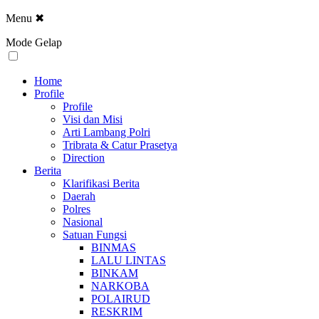
Menu
✖
Mode Gelap
Home
Profile
Profile
Visi dan Misi
Arti Lambang Polri
Tribrata & Catur Prasetya
Direction
Berita
Klarifikasi Berita
Daerah
Polres
Nasional
Satuan Fungsi
BINMAS
LALU LINTAS
BINKAM
NARKOBA
POLAIRUD
RESKRIM