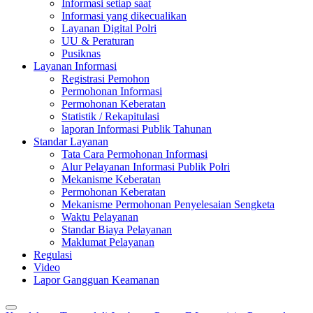
Informasi setiap saat
Informasi yang dikecualikan
Layanan Digital Polri
UU & Peraturan
Pusiknas
Layanan Informasi
Registrasi Pemohon
Permohonan Informasi
Permohonan Keberatan
Statistik / Rekapitulasi
laporan Informasi Publik Tahunan
Standar Layanan
Tata Cara Permohonan Informasi
Alur Pelayanan Informasi Publik Polri
Mekanisme Keberatan
Permohonan Keberatan
Mekanisme Permohonan Penyelesaian Sengketa
Waktu Pelayanan
Standar Biaya Pelayanan
Maklumat Pelayanan
Regulasi
Video
Lapor Gangguan Keamanan