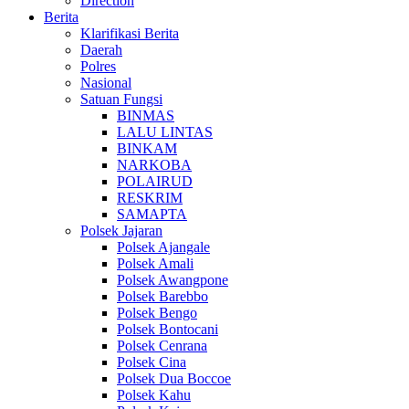
Direction
Berita
Klarifikasi Berita
Daerah
Polres
Nasional
Satuan Fungsi
BINMAS
LALU LINTAS
BINKAM
NARKOBA
POLAIRUD
RESKRIM
SAMAPTA
Polsek Jajaran
Polsek Ajangale
Polsek Amali
Polsek Awangpone
Polsek Barebbo
Polsek Bengo
Polsek Bontocani
Polsek Cenrana
Polsek Cina
Polsek Dua Boccoe
Polsek Kahu