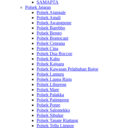
SAMAPTA
Polsek Jajaran
Polsek Ajangale
Polsek Amali
Polsek Awangpone
Polsek Barebbo
Polsek Bengo
Polsek Bontocani
Polsek Cenrana
Polsek Cina
Polsek Dua Boccoe
Polsek Kahu
Polsek Kajuara
Polsek Kawasan Pelabuhan Bajoe
Polsek Lamuru
Polsek Lappa Riaja
Polsek Libureng
Polsek Mare
Polsek Palakka
Polsek Patimpeng
Polsek Ponre
Polsek Salomekko
Polsek Sibulue
Polsek Tanate Riattang
Polsek Tellu Limpoe