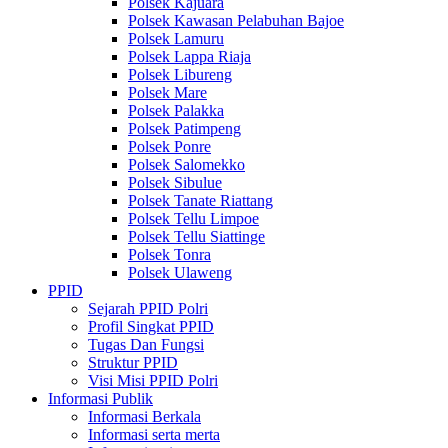
Polsek Kajuara
Polsek Kawasan Pelabuhan Bajoe
Polsek Lamuru
Polsek Lappa Riaja
Polsek Libureng
Polsek Mare
Polsek Palakka
Polsek Patimpeng
Polsek Ponre
Polsek Salomekko
Polsek Sibulue
Polsek Tanate Riattang
Polsek Tellu Limpoe
Polsek Tellu Siattinge
Polsek Tonra
Polsek Ulaweng
PPID
Sejarah PPID Polri
Profil Singkat PPID
Tugas Dan Fungsi
Struktur PPID
Visi Misi PPID Polri
Informasi Publik
Informasi Berkala
Informasi serta merta