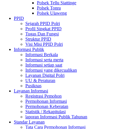
Polsek Tellu Siattinge
Polsek Tonra
Polsek Ulaweng
PPID
Sejarah PPID Polri
Profil Singkat PPID
Tugas Dan Fungsi
Struktur PPID
Visi Misi PPID Polri
Informasi Publik
Informasi Berkala
Informasi serta merta
Informasi setiap saat
Informasi yang dikecualikan
Layanan Digital Polri
UU & Peraturan
Pusiknas
Layanan Informasi
Registrasi Pemohon
Permohonan Informasi
Permohonan Keberatan
Statistik / Rekapitulasi
laporan Informasi Publik Tahunan
Standar Layanan
Tata Cara Permohonan Informasi