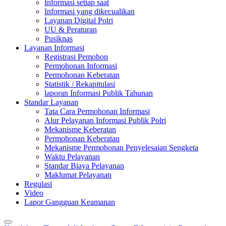
Informasi setiap saat
Informasi yang dikecualikan
Layanan Digital Polri
UU & Peraturan
Pusiknas
Layanan Informasi
Registrasi Pemohon
Permohonan Informasi
Permohonan Keberatan
Statistik / Rekapitulasi
laporan Informasi Publik Tahunan
Standar Layanan
Tata Cara Permohonan Informasi
Alur Pelayanan Informasi Publik Polri
Mekanisme Keberatan
Permohonan Keberatan
Mekanisme Permohonan Penyelesaian Sengketa
Waktu Pelayanan
Standar Biaya Pelayanan
Maklumat Pelayanan
Regulasi
Video
Lapor Gangguan Keamanan