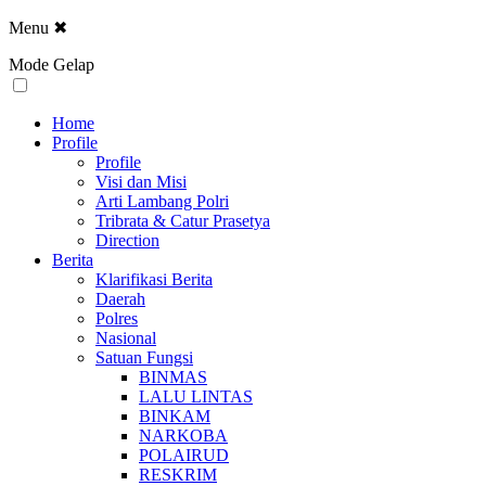
Menu
✖
Mode Gelap
Home
Profile
Profile
Visi dan Misi
Arti Lambang Polri
Tribrata & Catur Prasetya
Direction
Berita
Klarifikasi Berita
Daerah
Polres
Nasional
Satuan Fungsi
BINMAS
LALU LINTAS
BINKAM
NARKOBA
POLAIRUD
RESKRIM