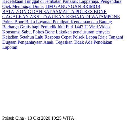
Kecelakaan Tunggal di Jembatan PanasaE Lappariaja, Pengendara
Ojek Meninggal Dunia
TIM GABUNGAN BRIMOB
BATALYON C DAN SAT SAMAPTA POLRES BONE
GAGALKAN AKSI TAWURAN REMAJA DI WATAMPONE
Polres Bone Buka Layanan Penitipan Kendaraan dan Barang
Berharga Gratis bagi Pemudik Idul Fitri 1447 H
Viral Video
Konsumsi Sabu, Polres Bone Lakukan penelusuran ternyata
Kejadian Setahun Lalu
Respons Cepat Polsek Lappa Riaja Tangani
Dugaan Penganiayaan Anak, Tegaskan Tidak Ada Penolakan
Laporan
Polsek Cina
· 13 Okt 2020
10:25
WITA
·