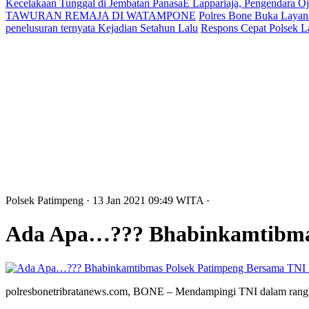
Kecelakaan Tunggal di Jembatan PanasaE Lappariaja, Pengendara O
TAWURAN REMAJA DI WATAMPONE
Polres Bone Buka Layana
penelusuran ternyata Kejadian Setahun Lalu
Respons Cepat Polsek L
Polsek Patimpeng
· 13 Jan 2021
09:49
WITA
·
Ada Apa…??? Bhabinkamtibmas
polresbonetribratanews.com, BONE – Mendampingi TNI dalam rang