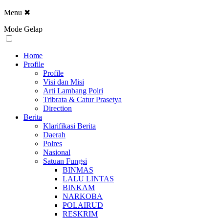
Menu
✖
Mode Gelap
Home
Profile
Profile
Visi dan Misi
Arti Lambang Polri
Tribrata & Catur Prasetya
Direction
Berita
Klarifikasi Berita
Daerah
Polres
Nasional
Satuan Fungsi
BINMAS
LALU LINTAS
BINKAM
NARKOBA
POLAIRUD
RESKRIM