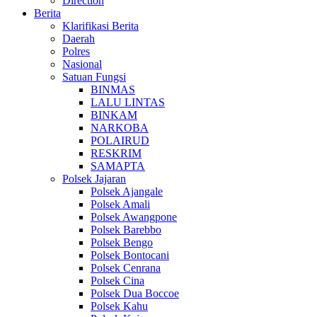
Direction
Berita
Klarifikasi Berita
Daerah
Polres
Nasional
Satuan Fungsi
BINMAS
LALU LINTAS
BINKAM
NARKOBA
POLAIRUD
RESKRIM
SAMAPTA
Polsek Jajaran
Polsek Ajangale
Polsek Amali
Polsek Awangpone
Polsek Barebbo
Polsek Bengo
Polsek Bontocani
Polsek Cenrana
Polsek Cina
Polsek Dua Boccoe
Polsek Kahu