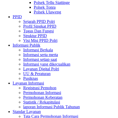
Polsek Tellu Siattinge
Polsek Tonra
Polsek Ulaweng
PPID
Sejarah PPID Polri
Profil Singkat PPID
Tugas Dan Fungsi
Struktur PPID
Visi Misi PPID Polri
Informasi Publik
Informasi Berkala
Informasi serta merta
Informasi setiap saat
Informasi yang dikecualikan
Layanan Digital Polri
UU & Peraturan
Pusiknas
Layanan Informasi
Registrasi Pemohon
Permohonan Informasi
Permohonan Keberatan
Statistik / Rekapitulasi
laporan Informasi Publik Tahunan
Standar Layanan
Tata Cara Permohonan Informasi