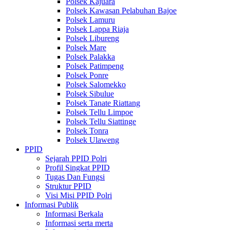
Polsek Kajuara
Polsek Kawasan Pelabuhan Bajoe
Polsek Lamuru
Polsek Lappa Riaja
Polsek Libureng
Polsek Mare
Polsek Palakka
Polsek Patimpeng
Polsek Ponre
Polsek Salomekko
Polsek Sibulue
Polsek Tanate Riattang
Polsek Tellu Limpoe
Polsek Tellu Siattinge
Polsek Tonra
Polsek Ulaweng
PPID
Sejarah PPID Polri
Profil Singkat PPID
Tugas Dan Fungsi
Struktur PPID
Visi Misi PPID Polri
Informasi Publik
Informasi Berkala
Informasi serta merta