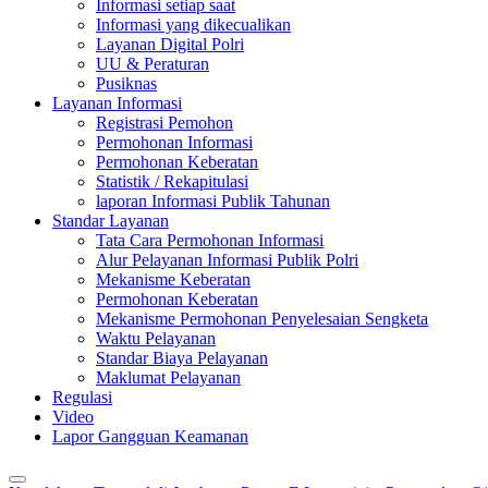
Informasi setiap saat
Informasi yang dikecualikan
Layanan Digital Polri
UU & Peraturan
Pusiknas
Layanan Informasi
Registrasi Pemohon
Permohonan Informasi
Permohonan Keberatan
Statistik / Rekapitulasi
laporan Informasi Publik Tahunan
Standar Layanan
Tata Cara Permohonan Informasi
Alur Pelayanan Informasi Publik Polri
Mekanisme Keberatan
Permohonan Keberatan
Mekanisme Permohonan Penyelesaian Sengketa
Waktu Pelayanan
Standar Biaya Pelayanan
Maklumat Pelayanan
Regulasi
Video
Lapor Gangguan Keamanan