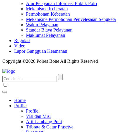
Alur Pelayanan Informasi Publik Polri
Mekanisme Keberatan
Permohonan Keberatan
Mekanisme Permohonan Penyelesaian Sengketa
Waktu Pelayanan
Standar Biaya Pelayanan
Maklumat Pelayanan
Regulasi
Video
Lapor Gangguan Keamanan
Copyright ©2026 Polres Bone All Rights Reserved
Home
Profile
Profile
Visi dan Misi
Arti Lambang Polri
Tribrata & Catur Prasetya