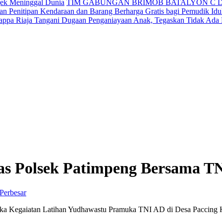
jek Meninggal Dunia
TIM GABUNGAN BRIMOB BATALYON C 
n Penitipan Kendaraan dan Barang Berharga Gratis bagi Pemudik Idul
appa Riaja Tangani Dugaan Penganiayaan Anak, Tegaskan Tidak Ada
 Polsek Patimpeng Bersama T
Perbesar
ka Kegaiatan Latihan Yudhawastu Pramuka TNI AD di Desa Paccing 