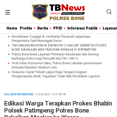
Home
Profile
Berita
PPID
Informasi Publik
Layanan
Kecelakaan Tunggal di Jembatan PanasaE Lappariaja,
Pengendara Ojek Meninggal Dunia
TIM GABUNGAN BRIMOB BATALYON C DAN SAT SAMAPTA POLRES
BONE GAGALKAN AKSI TAWURAN REMAJA DI WATAMPONE
Polres Bone Buka Layanan Penitipan Kendaraan dan Barang
Berharga Gratis bagi Pemudik Idul Fitri 1447 H
Viral Video Konsumsi Sabu, Polres Bone Lakukan penelusuran
ternyata Kejadian Setahun Lalu
Respons Cepat Polsek Lappa Riaja Tangani Dugaan
Penganiayaan Anak, Tegaskan Tidak Ada Penolakan Laporan
POLSEK PATIMPENG
· 12 Feb 2021
12:01
WITA
·
Edikasi Warga Terapkan Prokes Bhabin
Polsek Patimpeng Polres Bone