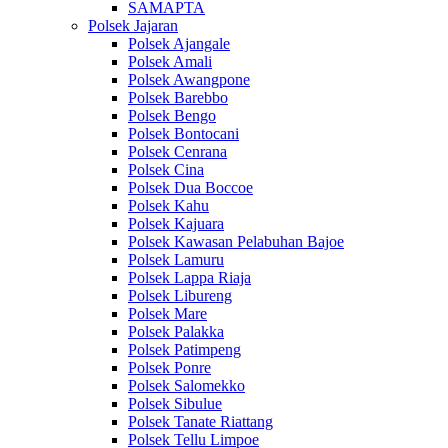
SAMAPTA
Polsek Jajaran
Polsek Ajangale
Polsek Amali
Polsek Awangpone
Polsek Barebbo
Polsek Bengo
Polsek Bontocani
Polsek Cenrana
Polsek Cina
Polsek Dua Boccoe
Polsek Kahu
Polsek Kajuara
Polsek Kawasan Pelabuhan Bajoe
Polsek Lamuru
Polsek Lappa Riaja
Polsek Libureng
Polsek Mare
Polsek Palakka
Polsek Patimpeng
Polsek Ponre
Polsek Salomekko
Polsek Sibulue
Polsek Tanate Riattang
Polsek Tellu Limpoe