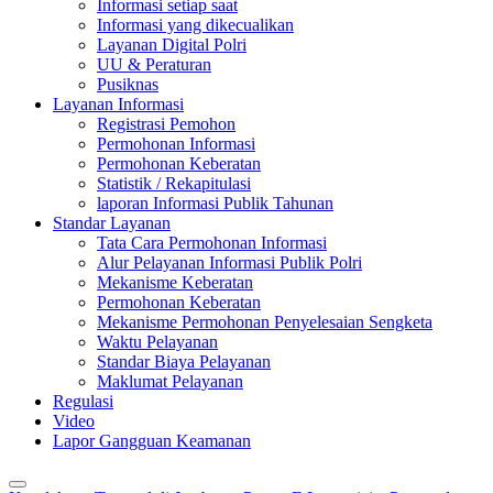
Informasi setiap saat
Informasi yang dikecualikan
Layanan Digital Polri
UU & Peraturan
Pusiknas
Layanan Informasi
Registrasi Pemohon
Permohonan Informasi
Permohonan Keberatan
Statistik / Rekapitulasi
laporan Informasi Publik Tahunan
Standar Layanan
Tata Cara Permohonan Informasi
Alur Pelayanan Informasi Publik Polri
Mekanisme Keberatan
Permohonan Keberatan
Mekanisme Permohonan Penyelesaian Sengketa
Waktu Pelayanan
Standar Biaya Pelayanan
Maklumat Pelayanan
Regulasi
Video
Lapor Gangguan Keamanan