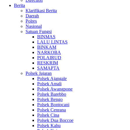
Direction
Berita
Klarifikasi Berita
Daerah
Polres
Nasional
Satuan Fungsi
BINMAS
LALU LINTAS
BINKAM
NARKOBA
POLAIRUD
RESKRIM
SAMAPTA
Polsek Jajaran
Polsek Ajangale
Polsek Amali
Polsek Awangpone
Polsek Barebbo
Polsek Bengo
Polsek Bontocani
Polsek Cenrana
Polsek Cina
Polsek Dua Boccoe
Polsek Kahu