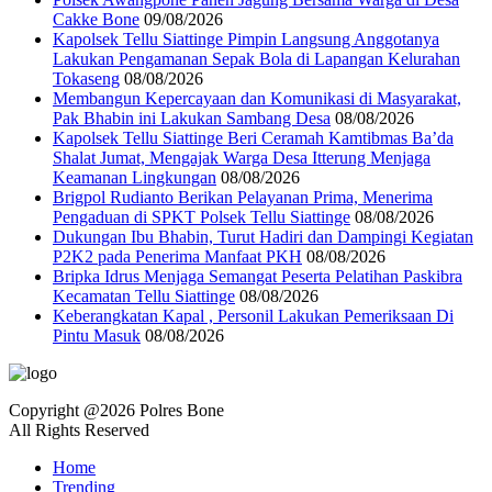
Cakke Bone
09/08/2026
Kapolsek Tellu Siattinge Pimpin Langsung Anggotanya
Lakukan Pengamanan Sepak Bola di Lapangan Kelurahan
Tokaseng
08/08/2026
Membangun Kepercayaan dan Komunikasi di Masyarakat,
Pak Bhabin ini Lakukan Sambang Desa
08/08/2026
Kapolsek Tellu Siattinge Beri Ceramah Kamtibmas Ba’da
Shalat Jumat, Mengajak Warga Desa Itterung Menjaga
Keamanan Lingkungan
08/08/2026
Brigpol Rudianto Berikan Pelayanan Prima, Menerima
Pengaduan di SPKT Polsek Tellu Siattinge
08/08/2026
Dukungan Ibu Bhabin, Turut Hadiri dan Dampingi Kegiatan
P2K2 pada Penerima Manfaat PKH
08/08/2026
Bripka Idrus Menjaga Semangat Peserta Pelatihan Paskibra
Kecamatan Tellu Siattinge
08/08/2026
Keberangkatan Kapal , Personil Lakukan Pemeriksaan Di
Pintu Masuk
08/08/2026
Copyright @2026 Polres Bone
All Rights Reserved
Home
Trending