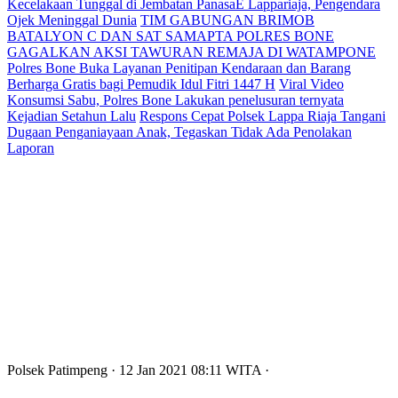
Kecelakaan Tunggal di Jembatan PanasaE Lappariaja, Pengendara
Ojek Meninggal Dunia
TIM GABUNGAN BRIMOB
BATALYON C DAN SAT SAMAPTA POLRES BONE
GAGALKAN AKSI TAWURAN REMAJA DI WATAMPONE
Polres Bone Buka Layanan Penitipan Kendaraan dan Barang
Berharga Gratis bagi Pemudik Idul Fitri 1447 H
Viral Video
Konsumsi Sabu, Polres Bone Lakukan penelusuran ternyata
Kejadian Setahun Lalu
Respons Cepat Polsek Lappa Riaja Tangani
Dugaan Penganiayaan Anak, Tegaskan Tidak Ada Penolakan
Laporan
Polsek Patimpeng
· 12 Jan 2021
08:11
WITA
·