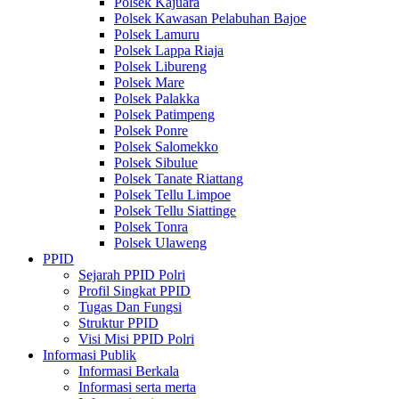
Polsek Kajuara
Polsek Kawasan Pelabuhan Bajoe
Polsek Lamuru
Polsek Lappa Riaja
Polsek Libureng
Polsek Mare
Polsek Palakka
Polsek Patimpeng
Polsek Ponre
Polsek Salomekko
Polsek Sibulue
Polsek Tanate Riattang
Polsek Tellu Limpoe
Polsek Tellu Siattinge
Polsek Tonra
Polsek Ulaweng
PPID
Sejarah PPID Polri
Profil Singkat PPID
Tugas Dan Fungsi
Struktur PPID
Visi Misi PPID Polri
Informasi Publik
Informasi Berkala
Informasi serta merta