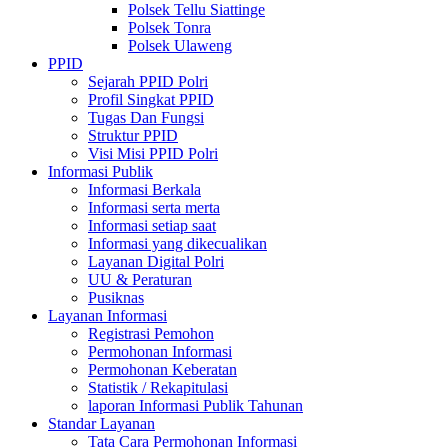
Polsek Tellu Siattinge
Polsek Tonra
Polsek Ulaweng
PPID
Sejarah PPID Polri
Profil Singkat PPID
Tugas Dan Fungsi
Struktur PPID
Visi Misi PPID Polri
Informasi Publik
Informasi Berkala
Informasi serta merta
Informasi setiap saat
Informasi yang dikecualikan
Layanan Digital Polri
UU & Peraturan
Pusiknas
Layanan Informasi
Registrasi Pemohon
Permohonan Informasi
Permohonan Keberatan
Statistik / Rekapitulasi
laporan Informasi Publik Tahunan
Standar Layanan
Tata Cara Permohonan Informasi