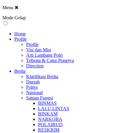
Menu
✖
Mode Gelap
Home
Profile
Profile
Visi dan Misi
Arti Lambang Polri
Tribrata & Catur Prasetya
Direction
Berita
Klarifikasi Berita
Daerah
Polres
Nasional
Satuan Fungsi
BINMAS
LALU LINTAS
BINKAM
NARKOBA
POLAIRUD
RESKRIM