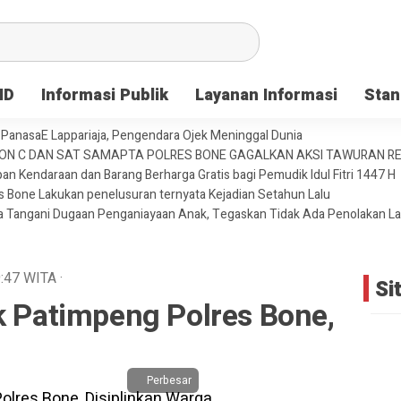
ID
Informasi Publik
Layanan Informasi
Stan
PanasaE Lappariaja, Pengendara Ojek Meninggal Dunia
YON C DAN SAT SAMAPTA POLRES BONE GAGALKAN AKSI TAWURAN 
an Kendaraan dan Barang Berharga Gratis bagi Pemudik Idul Fitri 1447 H
es Bone Lakukan penelusuran ternyata Kejadian Setahun Lalu
ja Tangani Dugaan Penganiayaan Anak, Tegaskan Tidak Ada Penolakan L
:47
WITA
·
Si
k Patimpeng Polres Bone,
a
Perbesar