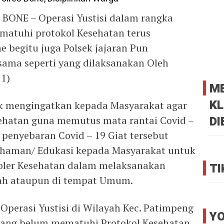
 BONE – Operasi Yustisi dalam rangka
matuhi protokol Kesehatan terus
e begitu juga Polsek jajaran Pun
ama seperti yang dilaksanakan Oleh
21)
M
KL
uk mengingatkan kepada Masyarakat agar
DI
sehatan guna memutus mata rantai Covid –
 penyebaran Covid – 19 Giat tersebut
haman/ Edukasi kepada Masyarakat untuk
oler Kesehatan dalam melaksanakan
TI
mah ataupun di tempat Umum.
Operasi Yustisi di Wilayah Kec. Patimpeng
YO
yang belum mematuhi Protokol Kesehatan.