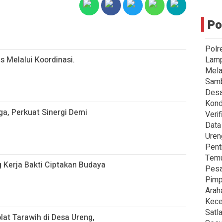
Po
Polr
s Melalui Koordinasi.
Lamp
Mela
Samb
Desa
Kond
a, Perkuat Sinergi Demi
Veri
Data
Uren
Pent
Temu
Kerja Bakti Ciptakan Budaya
Pesa
Pimp
Arah
Kece
Satl
lat Tarawih di Desa Ureng,