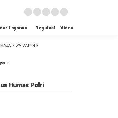
dar Layanan
Regulasi
Video
Lapor Gangguan
REMAJA DI WATAMPONE
aporan
tus Humas Polri