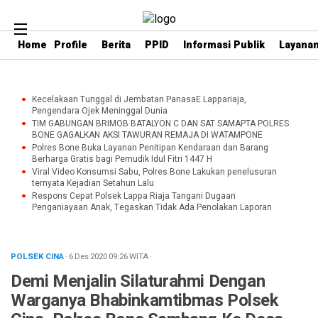
Home
Profile
Berita
PPID
Informasi Publik
Layanan
Kecelakaan Tunggal di Jembatan PanasaE Lappariaja,
Pengendara Ojek Meninggal Dunia
TIM GABUNGAN BRIMOB BATALYON C DAN SAT SAMAPTA POLRES
BONE GAGALKAN AKSI TAWURAN REMAJA DI WATAMPONE
Polres Bone Buka Layanan Penitipan Kendaraan dan Barang
Berharga Gratis bagi Pemudik Idul Fitri 1447 H
Viral Video Konsumsi Sabu, Polres Bone Lakukan penelusuran
ternyata Kejadian Setahun Lalu
Respons Cepat Polsek Lappa Riaja Tangani Dugaan
Penganiayaan Anak, Tegaskan Tidak Ada Penolakan Laporan
POLSEK CINA
· 6 Des 2020
09:26
WITA
·
Demi Menjalin Silaturahmi Dengan
Warganya Bhabinkamtibmas Polsek