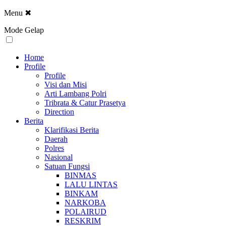
Menu
✖
Mode Gelap
Home
Profile
Profile
Visi dan Misi
Arti Lambang Polri
Tribrata & Catur Prasetya
Direction
Berita
Klarifikasi Berita
Daerah
Polres
Nasional
Satuan Fungsi
BINMAS
LALU LINTAS
BINKAM
NARKOBA
POLAIRUD
RESKRIM