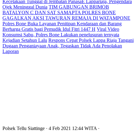
Kecelakaan Tunggal di Jembatan PanasaE Lappariaja, Pengendara
Ojek Meninggal Dunia
TIM GABUNGAN BRIMOB
BATALYON C DAN SAT SAMAPTA POLRES BONE
GAGALKAN AKSI TAWURAN REMAJA DI WATAMPONE
Polres Bone Buka Layanan Penitipan Kendaraan dan Barang
Berharga Gratis bagi Pemudik Idul Fitri 1447 H
Viral Video
Konsumsi Sabu, Polres Bone Lakukan penelusuran ternyata
Kejadian Setahun Lalu
Respons Cepat Polsek Lappa Riaja Tangani
Dugaan Penganiayaan Anak, Tegaskan Tidak Ada Penolakan
Laporan
Polsek Tellu Siattinge
· 4 Feb 2021
12:44
WITA
·