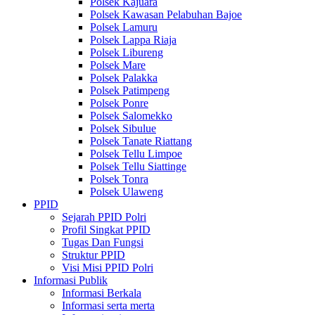
Polsek Kajuara
Polsek Kawasan Pelabuhan Bajoe
Polsek Lamuru
Polsek Lappa Riaja
Polsek Libureng
Polsek Mare
Polsek Palakka
Polsek Patimpeng
Polsek Ponre
Polsek Salomekko
Polsek Sibulue
Polsek Tanate Riattang
Polsek Tellu Limpoe
Polsek Tellu Siattinge
Polsek Tonra
Polsek Ulaweng
PPID
Sejarah PPID Polri
Profil Singkat PPID
Tugas Dan Fungsi
Struktur PPID
Visi Misi PPID Polri
Informasi Publik
Informasi Berkala
Informasi serta merta