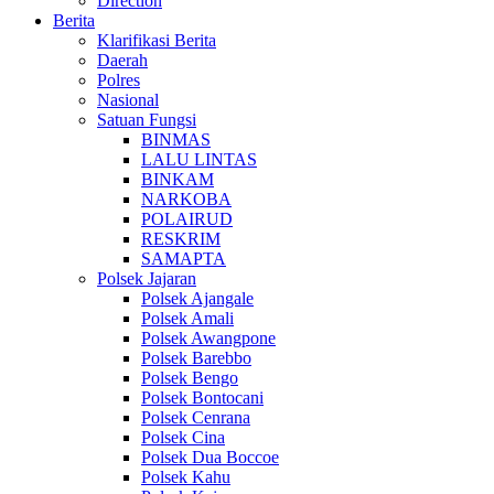
Direction
Berita
Klarifikasi Berita
Daerah
Polres
Nasional
Satuan Fungsi
BINMAS
LALU LINTAS
BINKAM
NARKOBA
POLAIRUD
RESKRIM
SAMAPTA
Polsek Jajaran
Polsek Ajangale
Polsek Amali
Polsek Awangpone
Polsek Barebbo
Polsek Bengo
Polsek Bontocani
Polsek Cenrana
Polsek Cina
Polsek Dua Boccoe
Polsek Kahu