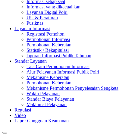
Informasi setiap saat
Informasi yang dikecualikan
Layanan Digital Polri
UU & Peraturan
Pusiknas
Layanan Informasi
Registrasi Pemohon
Permohonan Informasi
Permohonan Keberatan
Statistik / Rekapitulasi
laporan Informasi Publik Tahunan
Standar Layanan
Tata Cara Permohonan Informasi
Alur Pelayanan Informasi Publik Polri
Mekanisme Keberatan
Permohonan Keberatan
Mekanisme Permohonan Penyelesaian Sengketa
Waktu Pelayanan
Standar Biaya Pelayanan
Maklumat Pelayanan
Regulasi
Video
Lapor Gangguan Keamanan