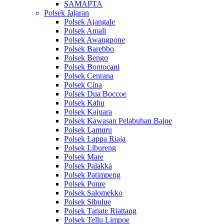
SAMAPTA
Polsek Jajaran
Polsek Ajangale
Polsek Amali
Polsek Awangpone
Polsek Barebbo
Polsek Bengo
Polsek Bontocani
Polsek Cenrana
Polsek Cina
Polsek Dua Boccoe
Polsek Kahu
Polsek Kajuara
Polsek Kawasan Pelabuhan Bajoe
Polsek Lamuru
Polsek Lappa Riaja
Polsek Libureng
Polsek Mare
Polsek Palakka
Polsek Patimpeng
Polsek Ponre
Polsek Salomekko
Polsek Sibulue
Polsek Tanate Riattang
Polsek Tellu Limpoe