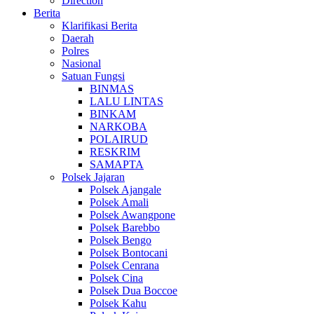
Direction
Berita
Klarifikasi Berita
Daerah
Polres
Nasional
Satuan Fungsi
BINMAS
LALU LINTAS
BINKAM
NARKOBA
POLAIRUD
RESKRIM
SAMAPTA
Polsek Jajaran
Polsek Ajangale
Polsek Amali
Polsek Awangpone
Polsek Barebbo
Polsek Bengo
Polsek Bontocani
Polsek Cenrana
Polsek Cina
Polsek Dua Boccoe
Polsek Kahu