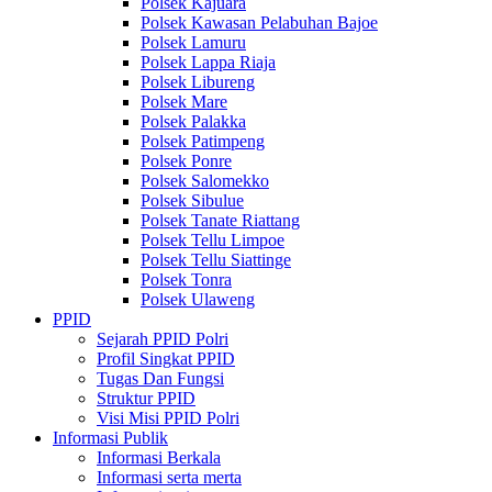
Polsek Kajuara
Polsek Kawasan Pelabuhan Bajoe
Polsek Lamuru
Polsek Lappa Riaja
Polsek Libureng
Polsek Mare
Polsek Palakka
Polsek Patimpeng
Polsek Ponre
Polsek Salomekko
Polsek Sibulue
Polsek Tanate Riattang
Polsek Tellu Limpoe
Polsek Tellu Siattinge
Polsek Tonra
Polsek Ulaweng
PPID
Sejarah PPID Polri
Profil Singkat PPID
Tugas Dan Fungsi
Struktur PPID
Visi Misi PPID Polri
Informasi Publik
Informasi Berkala
Informasi serta merta