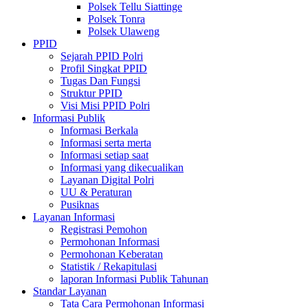
Polsek Tellu Siattinge
Polsek Tonra
Polsek Ulaweng
PPID
Sejarah PPID Polri
Profil Singkat PPID
Tugas Dan Fungsi
Struktur PPID
Visi Misi PPID Polri
Informasi Publik
Informasi Berkala
Informasi serta merta
Informasi setiap saat
Informasi yang dikecualikan
Layanan Digital Polri
UU & Peraturan
Pusiknas
Layanan Informasi
Registrasi Pemohon
Permohonan Informasi
Permohonan Keberatan
Statistik / Rekapitulasi
laporan Informasi Publik Tahunan
Standar Layanan
Tata Cara Permohonan Informasi