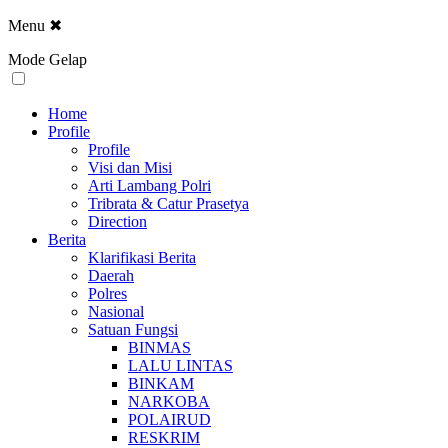
Menu
✖
Mode Gelap
Home
Profile
Profile
Visi dan Misi
Arti Lambang Polri
Tribrata & Catur Prasetya
Direction
Berita
Klarifikasi Berita
Daerah
Polres
Nasional
Satuan Fungsi
BINMAS
LALU LINTAS
BINKAM
NARKOBA
POLAIRUD
RESKRIM