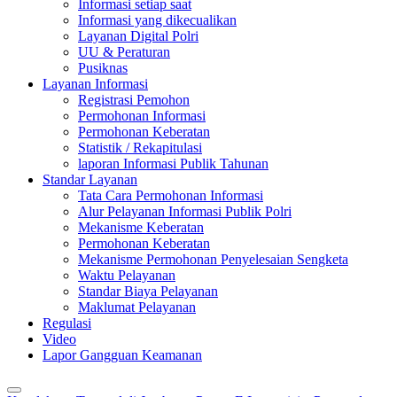
Informasi setiap saat
Informasi yang dikecualikan
Layanan Digital Polri
UU & Peraturan
Pusiknas
Layanan Informasi
Registrasi Pemohon
Permohonan Informasi
Permohonan Keberatan
Statistik / Rekapitulasi
laporan Informasi Publik Tahunan
Standar Layanan
Tata Cara Permohonan Informasi
Alur Pelayanan Informasi Publik Polri
Mekanisme Keberatan
Permohonan Keberatan
Mekanisme Permohonan Penyelesaian Sengketa
Waktu Pelayanan
Standar Biaya Pelayanan
Maklumat Pelayanan
Regulasi
Video
Lapor Gangguan Keamanan