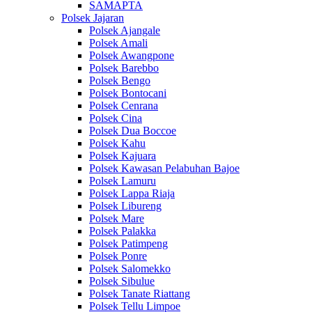
SAMAPTA
Polsek Jajaran
Polsek Ajangale
Polsek Amali
Polsek Awangpone
Polsek Barebbo
Polsek Bengo
Polsek Bontocani
Polsek Cenrana
Polsek Cina
Polsek Dua Boccoe
Polsek Kahu
Polsek Kajuara
Polsek Kawasan Pelabuhan Bajoe
Polsek Lamuru
Polsek Lappa Riaja
Polsek Libureng
Polsek Mare
Polsek Palakka
Polsek Patimpeng
Polsek Ponre
Polsek Salomekko
Polsek Sibulue
Polsek Tanate Riattang
Polsek Tellu Limpoe