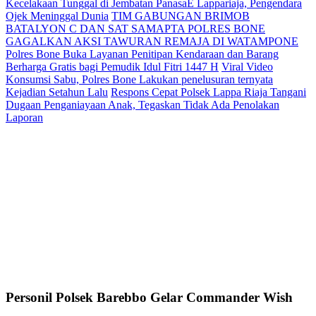
Kecelakaan Tunggal di Jembatan PanasaE Lappariaja, Pengendara
Ojek Meninggal Dunia
TIM GABUNGAN BRIMOB
BATALYON C DAN SAT SAMAPTA POLRES BONE
GAGALKAN AKSI TAWURAN REMAJA DI WATAMPONE
Polres Bone Buka Layanan Penitipan Kendaraan dan Barang
Berharga Gratis bagi Pemudik Idul Fitri 1447 H
Viral Video
Konsumsi Sabu, Polres Bone Lakukan penelusuran ternyata
Kejadian Setahun Lalu
Respons Cepat Polsek Lappa Riaja Tangani
Dugaan Penganiayaan Anak, Tegaskan Tidak Ada Penolakan
Laporan
Personil Polsek Barebbo Gelar Commander Wish