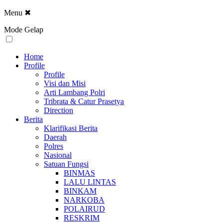
Menu
✖
Mode Gelap
Home
Profile
Profile
Visi dan Misi
Arti Lambang Polri
Tribrata & Catur Prasetya
Direction
Berita
Klarifikasi Berita
Daerah
Polres
Nasional
Satuan Fungsi
BINMAS
LALU LINTAS
BINKAM
NARKOBA
POLAIRUD
RESKRIM