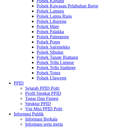
Polsek Kajuara
Polsek Kawasan Pelabuhan Bajoe
Polsek Lamuru
Polsek Lappa Riaja
Polsek Libureng
Polsek Mare
Polsek Palakka
Polsek Patimpeng
Polsek Ponre
Polsek Salomekko
Polsek Sibulue
Polsek Tanate Riattang
Polsek Tellu Limpoe
Polsek Tellu Siattinge
Polsek Tonra
Polsek Ulaweng
PPID
Sejarah PPID Polri
Profil Singkat PPID
Tugas Dan Fungsi
Struktur PPID
Visi Misi PPID Polri
Informasi Publik
Informasi Berkala
Informasi serta merta