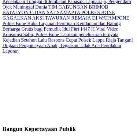
Kecelakaan Tunggal di Jembatan PanasaE Lappariaja, Pengendara
Ojek Meninggal Dunia
TIM GABUNGAN BRIMOB
BATALYON C DAN SAT SAMAPTA POLRES BONE
GAGALKAN AKSI TAWURAN REMAJA DI WATAMPONE
Polres Bone Buka Layanan Penitipan Kendaraan dan Barang
Berharga Gratis bagi Pemudik Idul Fitri 1447 H
Viral Video
Konsumsi Sabu, Polres Bone Lakukan penelusuran ternyata
Kejadian Setahun Lalu
Respons Cepat Polsek Lappa Riaja Tangani
Dugaan Penganiayaan Anak, Tegaskan Tidak Ada Penolakan
Laporan
Bangun Kepercayaan Publik