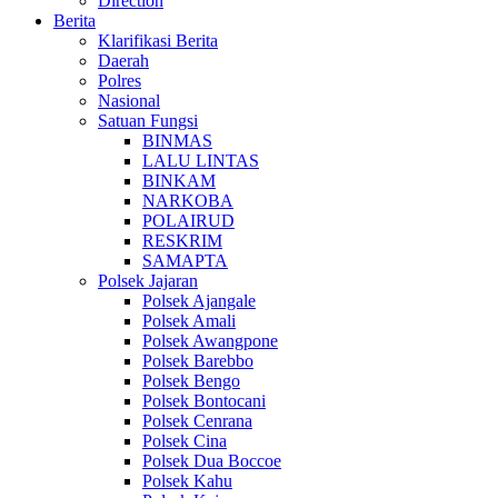
Direction
Berita
Klarifikasi Berita
Daerah
Polres
Nasional
Satuan Fungsi
BINMAS
LALU LINTAS
BINKAM
NARKOBA
POLAIRUD
RESKRIM
SAMAPTA
Polsek Jajaran
Polsek Ajangale
Polsek Amali
Polsek Awangpone
Polsek Barebbo
Polsek Bengo
Polsek Bontocani
Polsek Cenrana
Polsek Cina
Polsek Dua Boccoe
Polsek Kahu