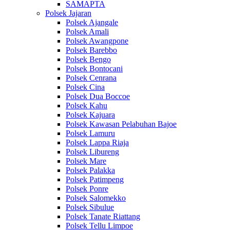
SAMAPTA
Polsek Jajaran
Polsek Ajangale
Polsek Amali
Polsek Awangpone
Polsek Barebbo
Polsek Bengo
Polsek Bontocani
Polsek Cenrana
Polsek Cina
Polsek Dua Boccoe
Polsek Kahu
Polsek Kajuara
Polsek Kawasan Pelabuhan Bajoe
Polsek Lamuru
Polsek Lappa Riaja
Polsek Libureng
Polsek Mare
Polsek Palakka
Polsek Patimpeng
Polsek Ponre
Polsek Salomekko
Polsek Sibulue
Polsek Tanate Riattang
Polsek Tellu Limpoe