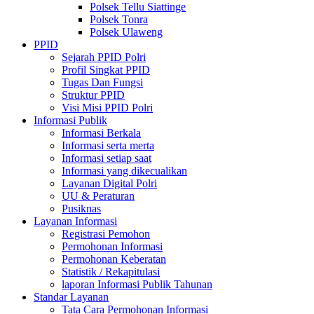
Polsek Tellu Siattinge
Polsek Tonra
Polsek Ulaweng
PPID
Sejarah PPID Polri
Profil Singkat PPID
Tugas Dan Fungsi
Struktur PPID
Visi Misi PPID Polri
Informasi Publik
Informasi Berkala
Informasi serta merta
Informasi setiap saat
Informasi yang dikecualikan
Layanan Digital Polri
UU & Peraturan
Pusiknas
Layanan Informasi
Registrasi Pemohon
Permohonan Informasi
Permohonan Keberatan
Statistik / Rekapitulasi
laporan Informasi Publik Tahunan
Standar Layanan
Tata Cara Permohonan Informasi