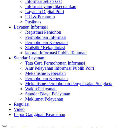
Informasi setiap saat
Informasi yang dikecualikan
Layanan Digital Polri
UU & Peraturan
Pusiknas
Layanan Informasi
Registrasi Pemohon
Permohonan Informasi
Permohonan Keberatan
Statistik / Rekapitulasi
laporan Informasi Publik Tahunan
Standar Layanan
Tata Cara Permohonan Informasi
Alur Pelayanan Informasi Publik Polri
Mekanisme Keberatan
Permohonan Keberatan
Mekanisme Permohonan Penyelesaian Sengketa
Waktu Pelayanan
Standar Biaya Pelayanan
Maklumat Pelayanan
Regulasi
Video
Lapor Gangguan Keamanan