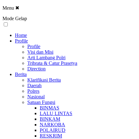
Menu
✖
Mode Gelap
Home
Profile
Profile
Visi dan Misi
Arti Lambang Polri
Tribrata & Catur Prasetya
Direction
Berita
Klarifikasi Berita
Daerah
Polres
Nasional
Satuan Fungsi
BINMAS
LALU LINTAS
BINKAM
NARKOBA
POLAIRUD
RESKRIM