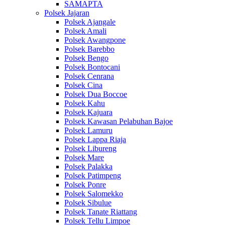
SAMAPTA
Polsek Jajaran
Polsek Ajangale
Polsek Amali
Polsek Awangpone
Polsek Barebbo
Polsek Bengo
Polsek Bontocani
Polsek Cenrana
Polsek Cina
Polsek Dua Boccoe
Polsek Kahu
Polsek Kajuara
Polsek Kawasan Pelabuhan Bajoe
Polsek Lamuru
Polsek Lappa Riaja
Polsek Libureng
Polsek Mare
Polsek Palakka
Polsek Patimpeng
Polsek Ponre
Polsek Salomekko
Polsek Sibulue
Polsek Tanate Riattang
Polsek Tellu Limpoe