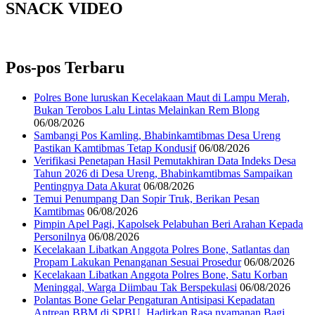
SNACK VIDEO
Pos-pos Terbaru
Polres Bone luruskan Kecelakaan Maut di Lampu Merah,
Bukan Terobos Lalu Lintas Melainkan Rem Blong
06/08/2026
Sambangi Pos Kamling, Bhabinkamtibmas Desa Ureng
Pastikan Kamtibmas Tetap Kondusif
06/08/2026
Verifikasi Penetapan Hasil Pemutakhiran Data Indeks Desa
Tahun 2026 di Desa Ureng, Bhabinkamtibmas Sampaikan
Pentingnya Data Akurat
06/08/2026
Temui Penumpang Dan Sopir Truk, Berikan Pesan
Kamtibmas
06/08/2026
Pimpin Apel Pagi, Kapolsek Pelabuhan Beri Arahan Kepada
Personilnya
06/08/2026
Kecelakaan Libatkan Anggota Polres Bone, Satlantas dan
Propam Lakukan Penanganan Sesuai Prosedur
06/08/2026
Kecelakaan Libatkan Anggota Polres Bone, Satu Korban
Meninggal, Warga Diimbau Tak Berspekulasi
06/08/2026
Polantas Bone Gelar Pengaturan Antisipasi Kepadatan
Antrean BBM di SPBU, Hadirkan Rasa nyamanan Bagi