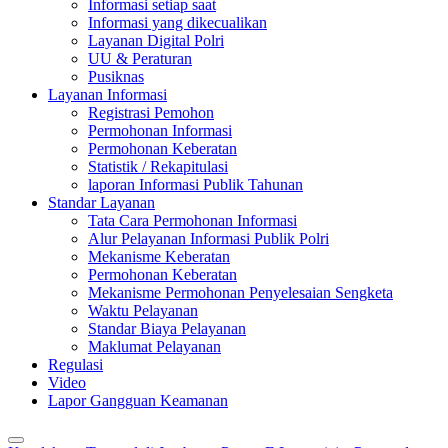
Informasi setiap saat
Informasi yang dikecualikan
Layanan Digital Polri
UU & Peraturan
Pusiknas
Layanan Informasi
Registrasi Pemohon
Permohonan Informasi
Permohonan Keberatan
Statistik / Rekapitulasi
laporan Informasi Publik Tahunan
Standar Layanan
Tata Cara Permohonan Informasi
Alur Pelayanan Informasi Publik Polri
Mekanisme Keberatan
Permohonan Keberatan
Mekanisme Permohonan Penyelesaian Sengketa
Waktu Pelayanan
Standar Biaya Pelayanan
Maklumat Pelayanan
Regulasi
Video
Lapor Gangguan Keamanan