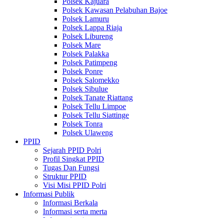
Polsek Kajuara
Polsek Kawasan Pelabuhan Bajoe
Polsek Lamuru
Polsek Lappa Riaja
Polsek Libureng
Polsek Mare
Polsek Palakka
Polsek Patimpeng
Polsek Ponre
Polsek Salomekko
Polsek Sibulue
Polsek Tanate Riattang
Polsek Tellu Limpoe
Polsek Tellu Siattinge
Polsek Tonra
Polsek Ulaweng
PPID
Sejarah PPID Polri
Profil Singkat PPID
Tugas Dan Fungsi
Struktur PPID
Visi Misi PPID Polri
Informasi Publik
Informasi Berkala
Informasi serta merta