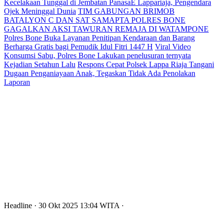
Kecelakaan Tunggal di Jembatan PanasaE Lappariaja, Pengendara
Ojek Meninggal Dunia
TIM GABUNGAN BRIMOB
BATALYON C DAN SAT SAMAPTA POLRES BONE
GAGALKAN AKSI TAWURAN REMAJA DI WATAMPONE
Polres Bone Buka Layanan Penitipan Kendaraan dan Barang
Berharga Gratis bagi Pemudik Idul Fitri 1447 H
Viral Video
Konsumsi Sabu, Polres Bone Lakukan penelusuran ternyata
Kejadian Setahun Lalu
Respons Cepat Polsek Lappa Riaja Tangani
Dugaan Penganiayaan Anak, Tegaskan Tidak Ada Penolakan
Laporan
Headline
· 30 Okt 2025
13:04
WITA
·