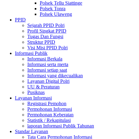
Polsek Tellu Siattinge
Polsek Tonra
Polsek Ulaweng
PPID
Sejarah PPID Polri
Profil Singkat PPID
Tugas Dan Fungsi
Struktur PPID
Visi Misi PPID Polri
Informasi Publik
Informasi Berkala
Informasi serta merta
Informasi setiap saat
Informasi yang dikecualikan
Layanan Digital Polri
UU & Peraturan
Pusiknas
Layanan Informasi
Registrasi Pemohon
Permohonan Informasi
Permohonan Keberatan
Statistik / Rekapitulasi
laporan Informasi Publik Tahunan
Standar Layanan
Tata Cara Permohonan Informasi