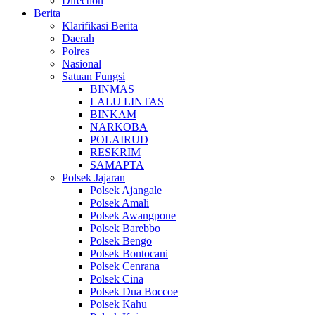
Direction
Berita
Klarifikasi Berita
Daerah
Polres
Nasional
Satuan Fungsi
BINMAS
LALU LINTAS
BINKAM
NARKOBA
POLAIRUD
RESKRIM
SAMAPTA
Polsek Jajaran
Polsek Ajangale
Polsek Amali
Polsek Awangpone
Polsek Barebbo
Polsek Bengo
Polsek Bontocani
Polsek Cenrana
Polsek Cina
Polsek Dua Boccoe
Polsek Kahu