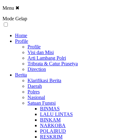
Menu
✖
Mode Gelap
Home
Profile
Profile
Visi dan Misi
Arti Lambang Polri
Tribrata & Catur Prasetya
Direction
Berita
Klarifikasi Berita
Daerah
Polres
Nasional
Satuan Fungsi
BINMAS
LALU LINTAS
BINKAM
NARKOBA
POLAIRUD
RESKRIM