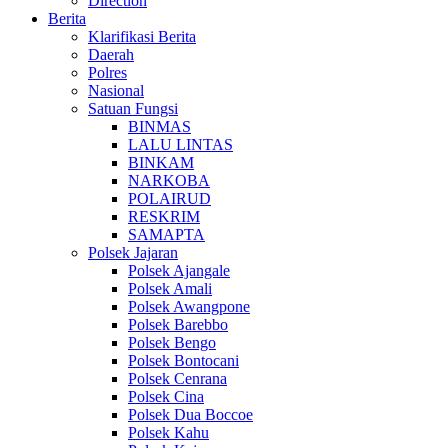
Direction
Berita
Klarifikasi Berita
Daerah
Polres
Nasional
Satuan Fungsi
BINMAS
LALU LINTAS
BINKAM
NARKOBA
POLAIRUD
RESKRIM
SAMAPTA
Polsek Jajaran
Polsek Ajangale
Polsek Amali
Polsek Awangpone
Polsek Barebbo
Polsek Bengo
Polsek Bontocani
Polsek Cenrana
Polsek Cina
Polsek Dua Boccoe
Polsek Kahu