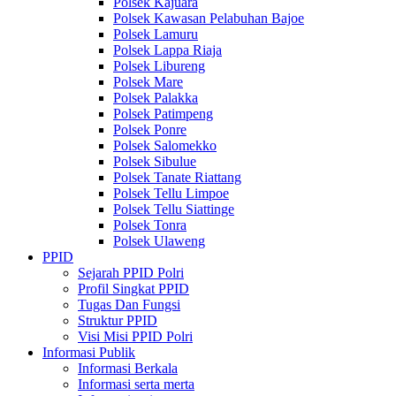
Polsek Kajuara
Polsek Kawasan Pelabuhan Bajoe
Polsek Lamuru
Polsek Lappa Riaja
Polsek Libureng
Polsek Mare
Polsek Palakka
Polsek Patimpeng
Polsek Ponre
Polsek Salomekko
Polsek Sibulue
Polsek Tanate Riattang
Polsek Tellu Limpoe
Polsek Tellu Siattinge
Polsek Tonra
Polsek Ulaweng
PPID
Sejarah PPID Polri
Profil Singkat PPID
Tugas Dan Fungsi
Struktur PPID
Visi Misi PPID Polri
Informasi Publik
Informasi Berkala
Informasi serta merta