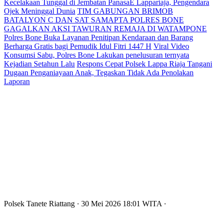
Kecelakaan Tunggal di Jembatan PanasaE Lappariaja, Pengendara
Ojek Meninggal Dunia
TIM GABUNGAN BRIMOB
BATALYON C DAN SAT SAMAPTA POLRES BONE
GAGALKAN AKSI TAWURAN REMAJA DI WATAMPONE
Polres Bone Buka Layanan Penitipan Kendaraan dan Barang
Berharga Gratis bagi Pemudik Idul Fitri 1447 H
Viral Video
Konsumsi Sabu, Polres Bone Lakukan penelusuran ternyata
Kejadian Setahun Lalu
Respons Cepat Polsek Lappa Riaja Tangani
Dugaan Penganiayaan Anak, Tegaskan Tidak Ada Penolakan
Laporan
Polsek Tanete Riattang
· 30 Mei 2026
18:01
WITA
·