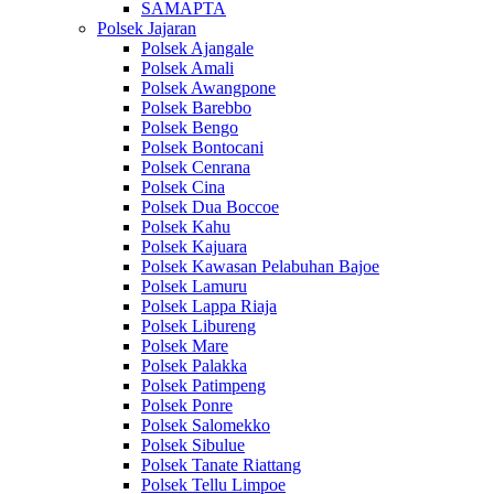
SAMAPTA
Polsek Jajaran
Polsek Ajangale
Polsek Amali
Polsek Awangpone
Polsek Barebbo
Polsek Bengo
Polsek Bontocani
Polsek Cenrana
Polsek Cina
Polsek Dua Boccoe
Polsek Kahu
Polsek Kajuara
Polsek Kawasan Pelabuhan Bajoe
Polsek Lamuru
Polsek Lappa Riaja
Polsek Libureng
Polsek Mare
Polsek Palakka
Polsek Patimpeng
Polsek Ponre
Polsek Salomekko
Polsek Sibulue
Polsek Tanate Riattang
Polsek Tellu Limpoe