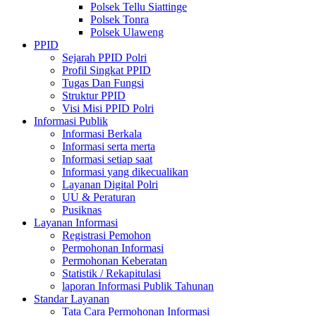
Polsek Tellu Siattinge
Polsek Tonra
Polsek Ulaweng
PPID
Sejarah PPID Polri
Profil Singkat PPID
Tugas Dan Fungsi
Struktur PPID
Visi Misi PPID Polri
Informasi Publik
Informasi Berkala
Informasi serta merta
Informasi setiap saat
Informasi yang dikecualikan
Layanan Digital Polri
UU & Peraturan
Pusiknas
Layanan Informasi
Registrasi Pemohon
Permohonan Informasi
Permohonan Keberatan
Statistik / Rekapitulasi
laporan Informasi Publik Tahunan
Standar Layanan
Tata Cara Permohonan Informasi