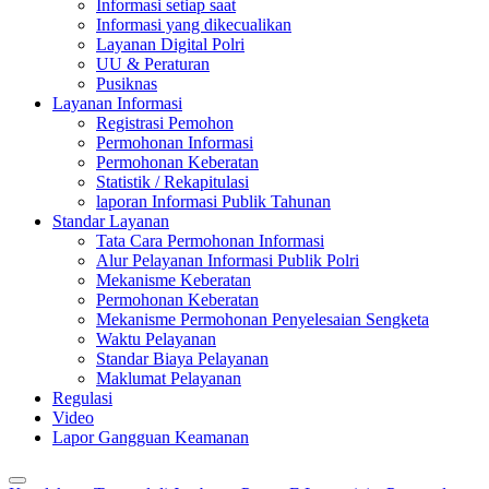
Informasi setiap saat
Informasi yang dikecualikan
Layanan Digital Polri
UU & Peraturan
Pusiknas
Layanan Informasi
Registrasi Pemohon
Permohonan Informasi
Permohonan Keberatan
Statistik / Rekapitulasi
laporan Informasi Publik Tahunan
Standar Layanan
Tata Cara Permohonan Informasi
Alur Pelayanan Informasi Publik Polri
Mekanisme Keberatan
Permohonan Keberatan
Mekanisme Permohonan Penyelesaian Sengketa
Waktu Pelayanan
Standar Biaya Pelayanan
Maklumat Pelayanan
Regulasi
Video
Lapor Gangguan Keamanan