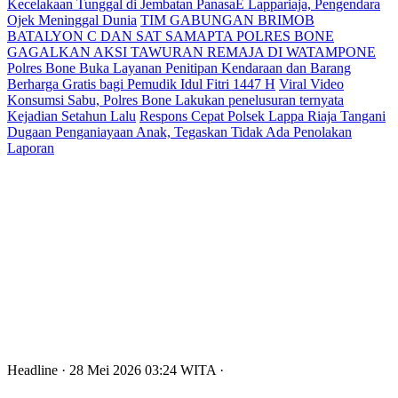
Kecelakaan Tunggal di Jembatan PanasaE Lappariaja, Pengendara
Ojek Meninggal Dunia
TIM GABUNGAN BRIMOB
BATALYON C DAN SAT SAMAPTA POLRES BONE
GAGALKAN AKSI TAWURAN REMAJA DI WATAMPONE
Polres Bone Buka Layanan Penitipan Kendaraan dan Barang
Berharga Gratis bagi Pemudik Idul Fitri 1447 H
Viral Video
Konsumsi Sabu, Polres Bone Lakukan penelusuran ternyata
Kejadian Setahun Lalu
Respons Cepat Polsek Lappa Riaja Tangani
Dugaan Penganiayaan Anak, Tegaskan Tidak Ada Penolakan
Laporan
Headline
· 28 Mei 2026
03:24
WITA
·