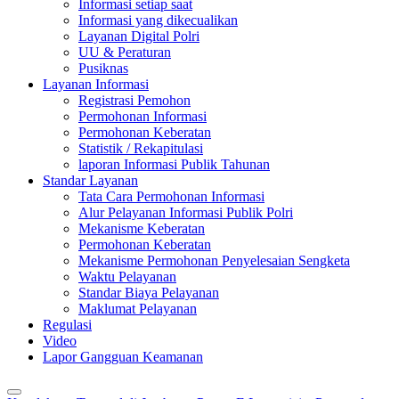
Informasi setiap saat
Informasi yang dikecualikan
Layanan Digital Polri
UU & Peraturan
Pusiknas
Layanan Informasi
Registrasi Pemohon
Permohonan Informasi
Permohonan Keberatan
Statistik / Rekapitulasi
laporan Informasi Publik Tahunan
Standar Layanan
Tata Cara Permohonan Informasi
Alur Pelayanan Informasi Publik Polri
Mekanisme Keberatan
Permohonan Keberatan
Mekanisme Permohonan Penyelesaian Sengketa
Waktu Pelayanan
Standar Biaya Pelayanan
Maklumat Pelayanan
Regulasi
Video
Lapor Gangguan Keamanan