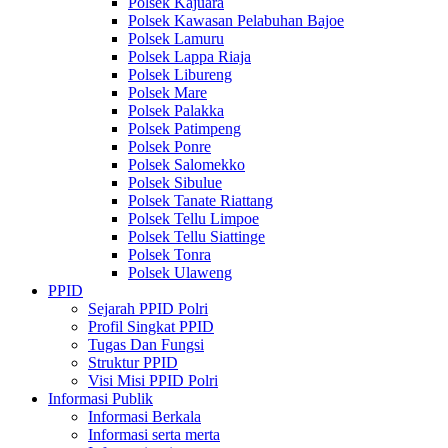
Polsek Kajuara
Polsek Kawasan Pelabuhan Bajoe
Polsek Lamuru
Polsek Lappa Riaja
Polsek Libureng
Polsek Mare
Polsek Palakka
Polsek Patimpeng
Polsek Ponre
Polsek Salomekko
Polsek Sibulue
Polsek Tanate Riattang
Polsek Tellu Limpoe
Polsek Tellu Siattinge
Polsek Tonra
Polsek Ulaweng
PPID
Sejarah PPID Polri
Profil Singkat PPID
Tugas Dan Fungsi
Struktur PPID
Visi Misi PPID Polri
Informasi Publik
Informasi Berkala
Informasi serta merta