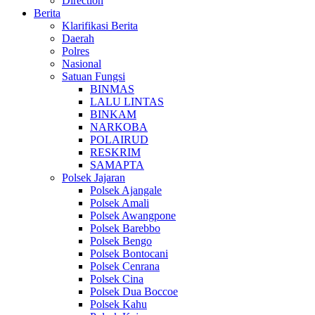
Direction
Berita
Klarifikasi Berita
Daerah
Polres
Nasional
Satuan Fungsi
BINMAS
LALU LINTAS
BINKAM
NARKOBA
POLAIRUD
RESKRIM
SAMAPTA
Polsek Jajaran
Polsek Ajangale
Polsek Amali
Polsek Awangpone
Polsek Barebbo
Polsek Bengo
Polsek Bontocani
Polsek Cenrana
Polsek Cina
Polsek Dua Boccoe
Polsek Kahu