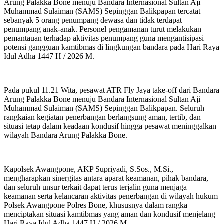
Arung Palakka Bone menuju Bandara Internasional Sultan Aji
Muhammad Sulaiman (SAMS) Sepinggan Balikpapan tercatat
sebanyak 5 orang penumpang dewasa dan tidak terdapat
penumpang anak-anak. Personel pengamanan turut melakukan
pemantauan terhadap aktivitas penumpang guna mengantisipasi
potensi gangguan kamtibmas di lingkungan bandara pada Hari Raya
Idul Adha 1447 H / 2026 M.
Pada pukul 11.21 Wita, pesawat ATR Fly Jaya take-off dari Bandara
Arung Palakka Bone menuju Bandara Internasional Sultan Aji
Muhammad Sulaiman (SAMS) Sepinggan Balikpapan. Seluruh
rangkaian kegiatan penerbangan berlangsung aman, tertib, dan
situasi tetap dalam keadaan kondusif hingga pesawat meninggalkan
wilayah Bandara Arung Palakka Bone.
Kapolsek Awangpone, AKP Supriyadi, S.Sos., M.Si.,
mengharapkan sinergitas antara aparat keamanan, pihak bandara,
dan seluruh unsur terkait dapat terus terjalin guna menjaga
keamanan serta kelancaran aktivitas penerbangan di wilayah hukum
Polsek Awangpone Polres Bone, khususnya dalam rangka
menciptakan situasi kamtibmas yang aman dan kondusif menjelang
Hari Raya Idul Adha 1447 H / 2026 M.