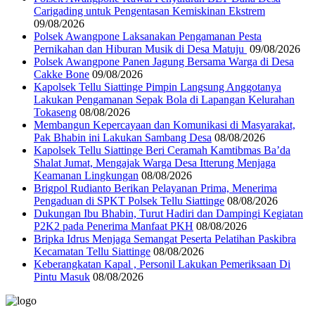
Carigading untuk Pengentasan Kemiskinan Ekstrem
09/08/2026
‎Polsek Awangpone Laksanakan Pengamanan Pesta
Pernikahan dan Hiburan Musik di Desa Matuju ‎
09/08/2026
Polsek Awangpone Panen Jagung Bersama Warga di Desa
Cakke Bone
09/08/2026
Kapolsek Tellu Siattinge Pimpin Langsung Anggotanya
Lakukan Pengamanan Sepak Bola di Lapangan Kelurahan
Tokaseng
08/08/2026
Membangun Kepercayaan dan Komunikasi di Masyarakat,
Pak Bhabin ini Lakukan Sambang Desa
08/08/2026
Kapolsek Tellu Siattinge Beri Ceramah Kamtibmas Ba’da
Shalat Jumat, Mengajak Warga Desa Itterung Menjaga
Keamanan Lingkungan
08/08/2026
Brigpol Rudianto Berikan Pelayanan Prima, Menerima
Pengaduan di SPKT Polsek Tellu Siattinge
08/08/2026
Dukungan Ibu Bhabin, Turut Hadiri dan Dampingi Kegiatan
P2K2 pada Penerima Manfaat PKH
08/08/2026
Bripka Idrus Menjaga Semangat Peserta Pelatihan Paskibra
Kecamatan Tellu Siattinge
08/08/2026
Keberangkatan Kapal , Personil Lakukan Pemeriksaan Di
Pintu Masuk
08/08/2026