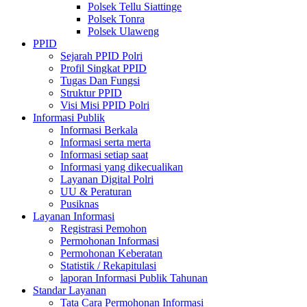
Polsek Tellu Siattinge
Polsek Tonra
Polsek Ulaweng
PPID
Sejarah PPID Polri
Profil Singkat PPID
Tugas Dan Fungsi
Struktur PPID
Visi Misi PPID Polri
Informasi Publik
Informasi Berkala
Informasi serta merta
Informasi setiap saat
Informasi yang dikecualikan
Layanan Digital Polri
UU & Peraturan
Pusiknas
Layanan Informasi
Registrasi Pemohon
Permohonan Informasi
Permohonan Keberatan
Statistik / Rekapitulasi
laporan Informasi Publik Tahunan
Standar Layanan
Tata Cara Permohonan Informasi