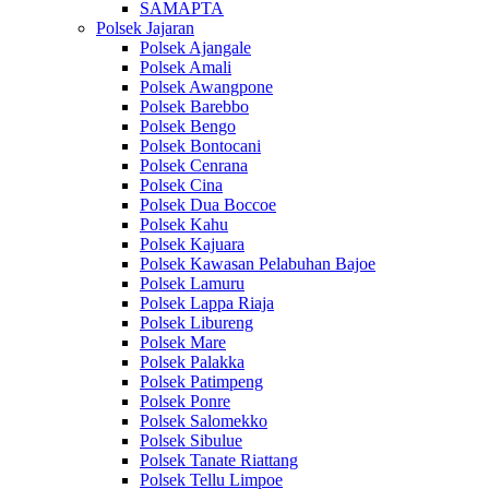
SAMAPTA
Polsek Jajaran
Polsek Ajangale
Polsek Amali
Polsek Awangpone
Polsek Barebbo
Polsek Bengo
Polsek Bontocani
Polsek Cenrana
Polsek Cina
Polsek Dua Boccoe
Polsek Kahu
Polsek Kajuara
Polsek Kawasan Pelabuhan Bajoe
Polsek Lamuru
Polsek Lappa Riaja
Polsek Libureng
Polsek Mare
Polsek Palakka
Polsek Patimpeng
Polsek Ponre
Polsek Salomekko
Polsek Sibulue
Polsek Tanate Riattang
Polsek Tellu Limpoe