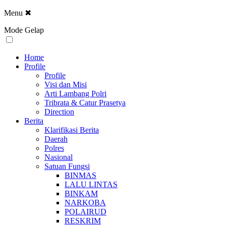
Menu
✖
Mode Gelap
Home
Profile
Profile
Visi dan Misi
Arti Lambang Polri
Tribrata & Catur Prasetya
Direction
Berita
Klarifikasi Berita
Daerah
Polres
Nasional
Satuan Fungsi
BINMAS
LALU LINTAS
BINKAM
NARKOBA
POLAIRUD
RESKRIM