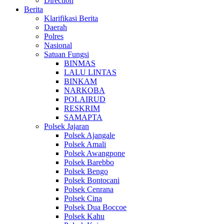
Direction
Berita
Klarifikasi Berita
Daerah
Polres
Nasional
Satuan Fungsi
BINMAS
LALU LINTAS
BINKAM
NARKOBA
POLAIRUD
RESKRIM
SAMAPTA
Polsek Jajaran
Polsek Ajangale
Polsek Amali
Polsek Awangpone
Polsek Barebbo
Polsek Bengo
Polsek Bontocani
Polsek Cenrana
Polsek Cina
Polsek Dua Boccoe
Polsek Kahu