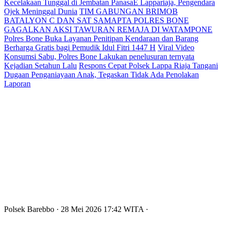
Kecelakaan Tunggal di Jembatan PanasaE Lappariaja, Pengendara
Ojek Meninggal Dunia
TIM GABUNGAN BRIMOB
BATALYON C DAN SAT SAMAPTA POLRES BONE
GAGALKAN AKSI TAWURAN REMAJA DI WATAMPONE
Polres Bone Buka Layanan Penitipan Kendaraan dan Barang
Berharga Gratis bagi Pemudik Idul Fitri 1447 H
Viral Video
Konsumsi Sabu, Polres Bone Lakukan penelusuran ternyata
Kejadian Setahun Lalu
Respons Cepat Polsek Lappa Riaja Tangani
Dugaan Penganiayaan Anak, Tegaskan Tidak Ada Penolakan
Laporan
Polsek Barebbo
· 28 Mei 2026
17:42
WITA
·