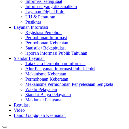
Informasi setiap saat
Informasi yang dikecualikan
Layanan Digital Polri
UU & Peraturan
Pusiknas
Layanan Informasi
Registrasi Pemohon
Permohonan Informasi
Permohonan Keberatan
Statistik / Rekapitulasi
laporan Informasi Publik Tahunan
Standar Layanan
Tata Cara Permohonan Informasi
Alur Pelayanan Informasi Publik Polri
Mekanisme Keberatan
Permohonan Keberatan
Mekanisme Permohonan Penyelesaian Sengketa
Waktu Pelayanan
Standar Biaya Pelayanan
Maklumat Pelayanan
Regulasi
Video
Lapor Gangguan Keamanan