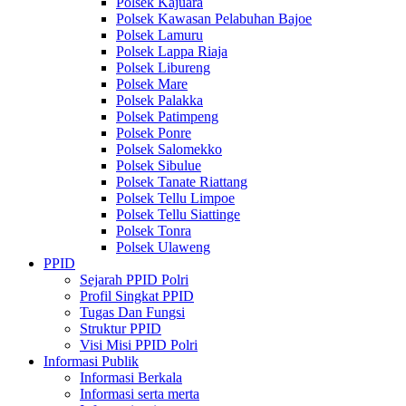
Polsek Kajuara
Polsek Kawasan Pelabuhan Bajoe
Polsek Lamuru
Polsek Lappa Riaja
Polsek Libureng
Polsek Mare
Polsek Palakka
Polsek Patimpeng
Polsek Ponre
Polsek Salomekko
Polsek Sibulue
Polsek Tanate Riattang
Polsek Tellu Limpoe
Polsek Tellu Siattinge
Polsek Tonra
Polsek Ulaweng
PPID
Sejarah PPID Polri
Profil Singkat PPID
Tugas Dan Fungsi
Struktur PPID
Visi Misi PPID Polri
Informasi Publik
Informasi Berkala
Informasi serta merta