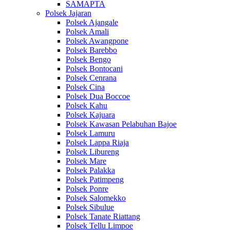
SAMAPTA
Polsek Jajaran
Polsek Ajangale
Polsek Amali
Polsek Awangpone
Polsek Barebbo
Polsek Bengo
Polsek Bontocani
Polsek Cenrana
Polsek Cina
Polsek Dua Boccoe
Polsek Kahu
Polsek Kajuara
Polsek Kawasan Pelabuhan Bajoe
Polsek Lamuru
Polsek Lappa Riaja
Polsek Libureng
Polsek Mare
Polsek Palakka
Polsek Patimpeng
Polsek Ponre
Polsek Salomekko
Polsek Sibulue
Polsek Tanate Riattang
Polsek Tellu Limpoe