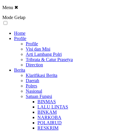
Menu
✖
Mode Gelap
Home
Profile
Profile
Visi dan Misi
Arti Lambang Polri
Tribrata & Catur Prasetya
Direction
Berita
Klarifikasi Berita
Daerah
Polres
Nasional
Satuan Fungsi
BINMAS
LALU LINTAS
BINKAM
NARKOBA
POLAIRUD
RESKRIM