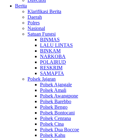
Direction
Berita
Klarifikasi Berita
Daerah
Polres
Nasional
Satuan Fungsi
BINMAS
LALU LINTAS
BINKAM
NARKOBA
POLAIRUD
RESKRIM
SAMAPTA
Polsek Jajaran
Polsek Ajangale
Polsek Amali
Polsek Awangpone
Polsek Barebbo
Polsek Bengo
Polsek Bontocani
Polsek Cenrana
Polsek Cina
Polsek Dua Boccoe
Polsek Kahu