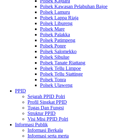
Polsek Kajuara
Polsek Kawasan Pelabuhan Bajoe
Polsek Lamuru
Polsek Lappa Riaja
Polsek Libureng
Polsek Mare
Polsek Palakka
Polsek Patimpeng
Polsek Ponre
Polsek Salomekko
Polsek Sibulue
Polsek Tanate Riattang
Polsek Tellu Limpoe
Polsek Tellu Siattinge
Polsek Tonra
Polsek Ulaweng
PPID
Sejarah PPID Polri
Profil Singkat PPID
Tugas Dan Fungsi
Struktur PPID
Visi Misi PPID Polri
Informasi Publik
Informasi Berkala
Informasi serta merta