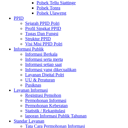
Polsek Tellu Siattinge
Polsek Tonra
Polsek Ulaweng
PPID
Sejarah PPID Polri
Profil Singkat PPID
Tugas Dan Fungsi
Struktur PPID
Visi Misi PPID Polri
Informasi Publik
Informasi Berkala
Informasi serta merta
Informasi setiap saat
Informasi yang dikecualikan
Layanan Digital Polri
UU & Peraturan
Pusiknas
Layanan Informasi
Registrasi Pemohon
Permohonan Informasi
Permohonan Keberatan
Statistik / Rekapitulasi
laporan Informasi Publik Tahunan
Standar Layanan
Tata Cara Permohonan Informasi