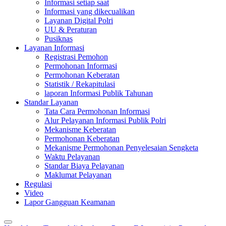
Informasi setiap saat
Informasi yang dikecualikan
Layanan Digital Polri
UU & Peraturan
Pusiknas
Layanan Informasi
Registrasi Pemohon
Permohonan Informasi
Permohonan Keberatan
Statistik / Rekapitulasi
laporan Informasi Publik Tahunan
Standar Layanan
Tata Cara Permohonan Informasi
Alur Pelayanan Informasi Publik Polri
Mekanisme Keberatan
Permohonan Keberatan
Mekanisme Permohonan Penyelesaian Sengketa
Waktu Pelayanan
Standar Biaya Pelayanan
Maklumat Pelayanan
Regulasi
Video
Lapor Gangguan Keamanan