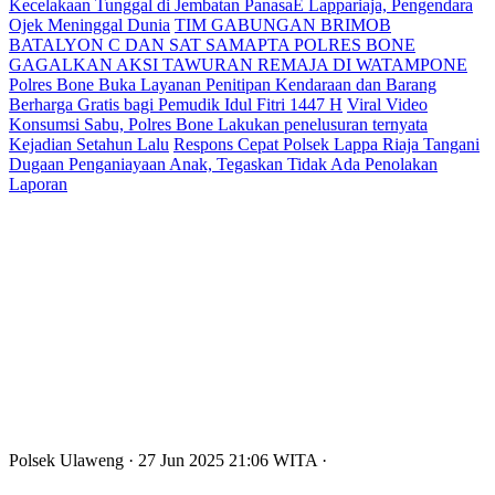
Kecelakaan Tunggal di Jembatan PanasaE Lappariaja, Pengendara
Ojek Meninggal Dunia
TIM GABUNGAN BRIMOB
BATALYON C DAN SAT SAMAPTA POLRES BONE
GAGALKAN AKSI TAWURAN REMAJA DI WATAMPONE
Polres Bone Buka Layanan Penitipan Kendaraan dan Barang
Berharga Gratis bagi Pemudik Idul Fitri 1447 H
Viral Video
Konsumsi Sabu, Polres Bone Lakukan penelusuran ternyata
Kejadian Setahun Lalu
Respons Cepat Polsek Lappa Riaja Tangani
Dugaan Penganiayaan Anak, Tegaskan Tidak Ada Penolakan
Laporan
Polsek Ulaweng
· 27 Jun 2025
21:06
WITA
·