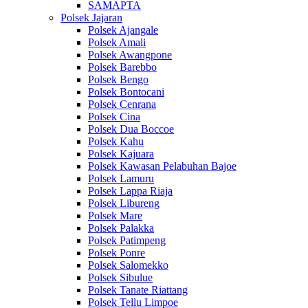
SAMAPTA
Polsek Jajaran
Polsek Ajangale
Polsek Amali
Polsek Awangpone
Polsek Barebbo
Polsek Bengo
Polsek Bontocani
Polsek Cenrana
Polsek Cina
Polsek Dua Boccoe
Polsek Kahu
Polsek Kajuara
Polsek Kawasan Pelabuhan Bajoe
Polsek Lamuru
Polsek Lappa Riaja
Polsek Libureng
Polsek Mare
Polsek Palakka
Polsek Patimpeng
Polsek Ponre
Polsek Salomekko
Polsek Sibulue
Polsek Tanate Riattang
Polsek Tellu Limpoe