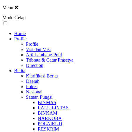
Menu
✖
Mode Gelap
Home
Profile
Profile
Visi dan Misi
Arti Lambang Polri
Tribrata & Catur Prasetya
Direction
Berita
Klarifikasi Berita
Daerah
Polres
Nasional
Satuan Fungsi
BINMAS
LALU LINTAS
BINKAM
NARKOBA
POLAIRUD
RESKRIM