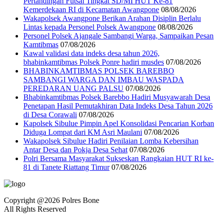
Pertandingan Futsal Tingkat SD/MI HUT Ke-81
Kemerdekaan RI di Kecamatan Awangpone
08/08/2026
‎Wakapolsek Awangpone Berikan Arahan Disiplin Berlalu
Lintas kepada Personel Polsek Awangpone
08/08/2026
Personel Polsek Ajangale Sambangi Warga, Sampaikan Pesan
Kamtibmas
07/08/2026
Kawal validasi data indeks desa tahun 2026,
bhabinkamtibmas Polsek Ponre hadiri musdes
07/08/2026
BHABINKAMTIBMAS POLSEK BAREBBO
SAMBANGI WARGA DAN IMBAU WASPADA
PEREDARAN UANG PALSU
07/08/2026
Bhabinkamtibmas Polsek Barebbo Hadiri Musyawarah Desa
Penetapan Hasil Pemutakhiran Data Indeks Desa Tahun 2026
di Desa Corawali
07/08/2026
Kapolsek Sibulue Pimpin Apel Konsolidasi Pencarian Korban
Diduga Lompat dari KM Asri Maulani
07/08/2026
Wakapolsek Sibulue Hadiri Penilaian Lomba Kebersihan
Antar Desa dan Pokja Desa Sehat
07/08/2026
Polri Bersama Masyarakat Sukseskan Rangkaian HUT RI ke-
81 di Tanete Riattang Timur
07/08/2026
Copyright @2026 Polres Bone
All Rights Reserved