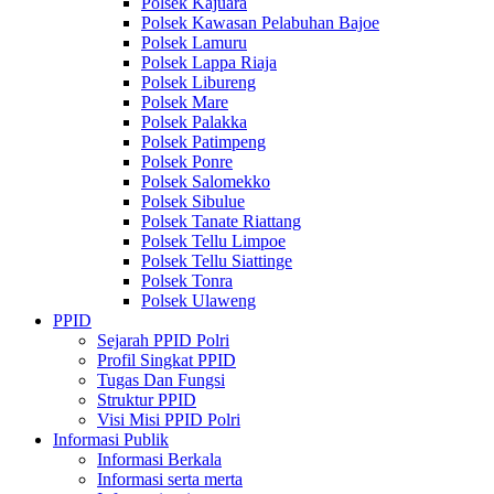
Polsek Kajuara
Polsek Kawasan Pelabuhan Bajoe
Polsek Lamuru
Polsek Lappa Riaja
Polsek Libureng
Polsek Mare
Polsek Palakka
Polsek Patimpeng
Polsek Ponre
Polsek Salomekko
Polsek Sibulue
Polsek Tanate Riattang
Polsek Tellu Limpoe
Polsek Tellu Siattinge
Polsek Tonra
Polsek Ulaweng
PPID
Sejarah PPID Polri
Profil Singkat PPID
Tugas Dan Fungsi
Struktur PPID
Visi Misi PPID Polri
Informasi Publik
Informasi Berkala
Informasi serta merta