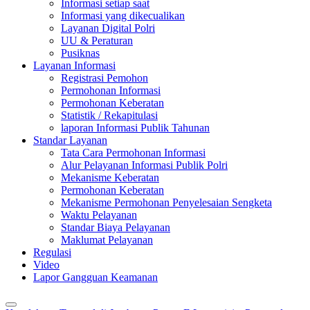
Informasi setiap saat
Informasi yang dikecualikan
Layanan Digital Polri
UU & Peraturan
Pusiknas
Layanan Informasi
Registrasi Pemohon
Permohonan Informasi
Permohonan Keberatan
Statistik / Rekapitulasi
laporan Informasi Publik Tahunan
Standar Layanan
Tata Cara Permohonan Informasi
Alur Pelayanan Informasi Publik Polri
Mekanisme Keberatan
Permohonan Keberatan
Mekanisme Permohonan Penyelesaian Sengketa
Waktu Pelayanan
Standar Biaya Pelayanan
Maklumat Pelayanan
Regulasi
Video
Lapor Gangguan Keamanan