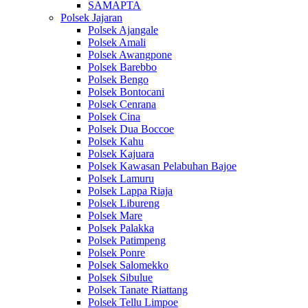
SAMAPTA
Polsek Jajaran
Polsek Ajangale
Polsek Amali
Polsek Awangpone
Polsek Barebbo
Polsek Bengo
Polsek Bontocani
Polsek Cenrana
Polsek Cina
Polsek Dua Boccoe
Polsek Kahu
Polsek Kajuara
Polsek Kawasan Pelabuhan Bajoe
Polsek Lamuru
Polsek Lappa Riaja
Polsek Libureng
Polsek Mare
Polsek Palakka
Polsek Patimpeng
Polsek Ponre
Polsek Salomekko
Polsek Sibulue
Polsek Tanate Riattang
Polsek Tellu Limpoe