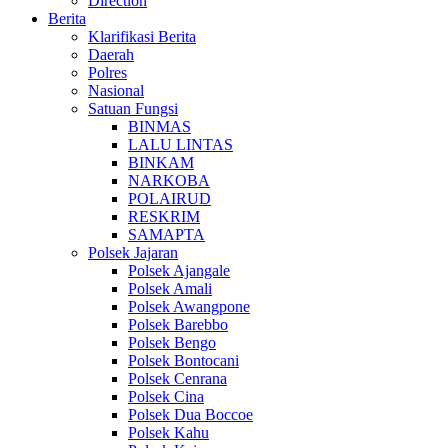
Direction
Berita
Klarifikasi Berita
Daerah
Polres
Nasional
Satuan Fungsi
BINMAS
LALU LINTAS
BINKAM
NARKOBA
POLAIRUD
RESKRIM
SAMAPTA
Polsek Jajaran
Polsek Ajangale
Polsek Amali
Polsek Awangpone
Polsek Barebbo
Polsek Bengo
Polsek Bontocani
Polsek Cenrana
Polsek Cina
Polsek Dua Boccoe
Polsek Kahu