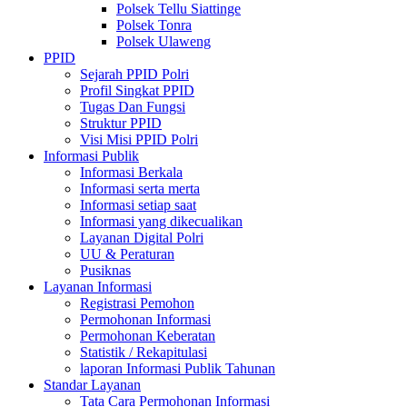
Polsek Tellu Siattinge
Polsek Tonra
Polsek Ulaweng
PPID
Sejarah PPID Polri
Profil Singkat PPID
Tugas Dan Fungsi
Struktur PPID
Visi Misi PPID Polri
Informasi Publik
Informasi Berkala
Informasi serta merta
Informasi setiap saat
Informasi yang dikecualikan
Layanan Digital Polri
UU & Peraturan
Pusiknas
Layanan Informasi
Registrasi Pemohon
Permohonan Informasi
Permohonan Keberatan
Statistik / Rekapitulasi
laporan Informasi Publik Tahunan
Standar Layanan
Tata Cara Permohonan Informasi