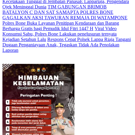
Kecelakaan Tunggal di Jembatan PanasaE Lappariaja, Pengendara
Ojek Meninggal Dunia
TIM GABUNGAN BRIMOB
BATALYON C DAN SAT SAMAPTA POLRES BONE
GAGALKAN AKSI TAWURAN REMAJA DI WATAMPONE
Polres Bone Buka Layanan Penitipan Kendaraan dan Barang
Berharga Gratis bagi Pemudik Idul Fitri 1447 H
Viral Video
Konsumsi Sabu, Polres Bone Lakukan penelusuran ternyata
Kejadian Setahun Lalu
Respons Cepat Polsek Lappa Riaja Tangani
Dugaan Penganiayaan Anak, Tegaskan Tidak Ada Penolakan
Laporan