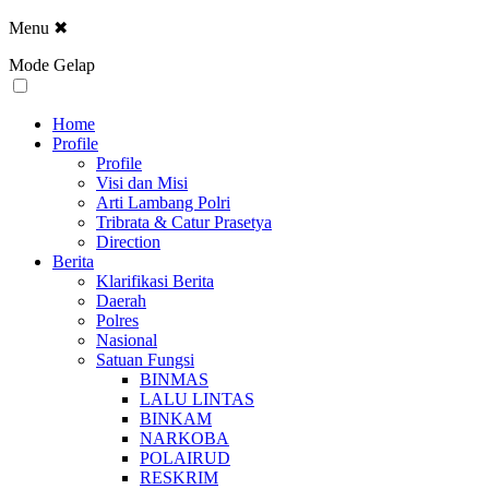
Menu
✖
Mode Gelap
Home
Profile
Profile
Visi dan Misi
Arti Lambang Polri
Tribrata & Catur Prasetya
Direction
Berita
Klarifikasi Berita
Daerah
Polres
Nasional
Satuan Fungsi
BINMAS
LALU LINTAS
BINKAM
NARKOBA
POLAIRUD
RESKRIM