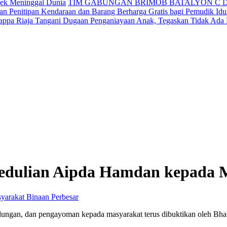
jek Meninggal Dunia
TIM GABUNGAN BRIMOB BATALYON C 
n Penitipan Kendaraan dan Barang Berharga Gratis bagi Pemudik Idul
appa Riaja Tangani Dugaan Penganiayaan Anak, Tegaskan Tidak Ada
edulian Aipda Hamdan kepada 
Perbesar
ungan, dan pengayoman kepada masyarakat terus dibuktikan oleh Bha