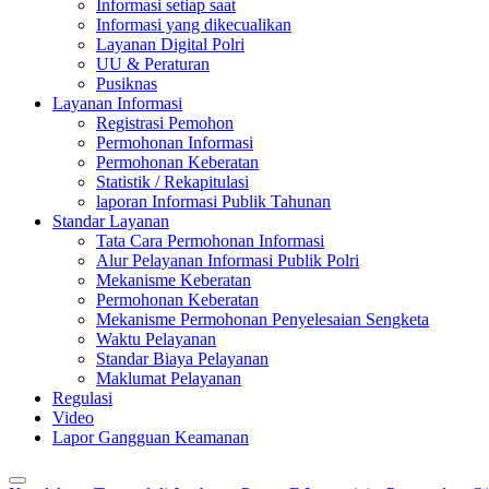
Informasi setiap saat
Informasi yang dikecualikan
Layanan Digital Polri
UU & Peraturan
Pusiknas
Layanan Informasi
Registrasi Pemohon
Permohonan Informasi
Permohonan Keberatan
Statistik / Rekapitulasi
laporan Informasi Publik Tahunan
Standar Layanan
Tata Cara Permohonan Informasi
Alur Pelayanan Informasi Publik Polri
Mekanisme Keberatan
Permohonan Keberatan
Mekanisme Permohonan Penyelesaian Sengketa
Waktu Pelayanan
Standar Biaya Pelayanan
Maklumat Pelayanan
Regulasi
Video
Lapor Gangguan Keamanan