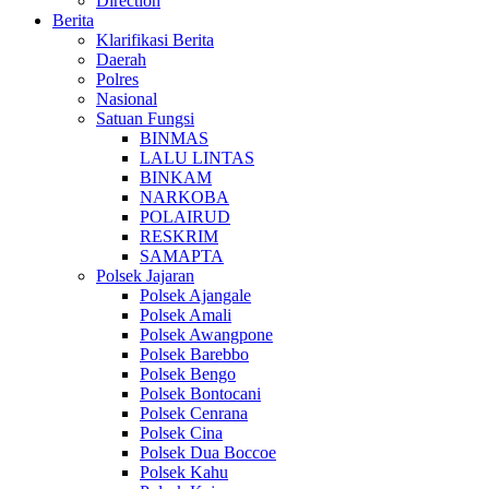
Direction
Berita
Klarifikasi Berita
Daerah
Polres
Nasional
Satuan Fungsi
BINMAS
LALU LINTAS
BINKAM
NARKOBA
POLAIRUD
RESKRIM
SAMAPTA
Polsek Jajaran
Polsek Ajangale
Polsek Amali
Polsek Awangpone
Polsek Barebbo
Polsek Bengo
Polsek Bontocani
Polsek Cenrana
Polsek Cina
Polsek Dua Boccoe
Polsek Kahu