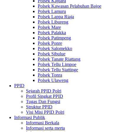
Polsek Kajuara
Polsek Kawasan Pelabuhan Bajoe
Polsek Lamuru
Polsek Lappa Riaja
Polsek Libureng
Polsek Mare
Polsek Palakka
Polsek Patimpeng
Polsek Ponre
Polsek Salomekko
Polsek Sibulue
Polsek Tanate Riattang
Polsek Tellu Limpoe
Polsek Tellu Siattinge
Polsek Tonra
Polsek Ulaweng
PPID
Sejarah PPID Polri
Profil Singkat PPID
Tugas Dan Fungsi
Struktur PPID
Visi Misi PPID Polri
Informasi Publik
Informasi Berkala
Informasi serta merta