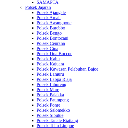
SAMAPTA
Polsek Jajaran
Polsek Ajangale
Polsek Amali
Polsek Awangpone
Polsek Barebbo
Polsek Bengo
Polsek Bontocani
Polsek Cenrana
Polsek Cina
Polsek Dua Boccoe
Polsek Kahu
Polsek Kajuara
Polsek Kawasan Pelabuhan Bajoe
Polsek Lamuru
Polsek Lappa Riaja
Polsek Libureng
Polsek Mare
Polsek Palakka
Polsek Patimpeng
Polsek Ponre
Polsek Salomekko
Polsek Sibulue
Polsek Tanate Riattang
Polsek Tellu Limpoe