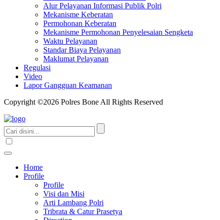
Alur Pelayanan Informasi Publik Polri
Mekanisme Keberatan
Permohonan Keberatan
Mekanisme Permohonan Penyelesaian Sengketa
Waktu Pelayanan
Standar Biaya Pelayanan
Maklumat Pelayanan
Regulasi
Video
Lapor Gangguan Keamanan
Copyright ©2026 Polres Bone All Rights Reserved
Home
Profile
Profile
Visi dan Misi
Arti Lambang Polri
Tribrata & Catur Prasetya