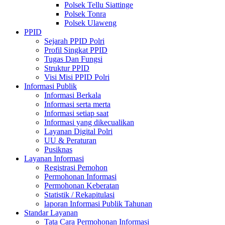
Polsek Tellu Siattinge
Polsek Tonra
Polsek Ulaweng
PPID
Sejarah PPID Polri
Profil Singkat PPID
Tugas Dan Fungsi
Struktur PPID
Visi Misi PPID Polri
Informasi Publik
Informasi Berkala
Informasi serta merta
Informasi setiap saat
Informasi yang dikecualikan
Layanan Digital Polri
UU & Peraturan
Pusiknas
Layanan Informasi
Registrasi Pemohon
Permohonan Informasi
Permohonan Keberatan
Statistik / Rekapitulasi
laporan Informasi Publik Tahunan
Standar Layanan
Tata Cara Permohonan Informasi