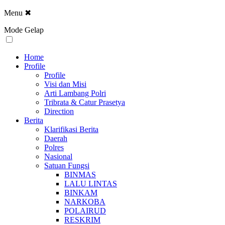
Menu
✖
Mode Gelap
Home
Profile
Profile
Visi dan Misi
Arti Lambang Polri
Tribrata & Catur Prasetya
Direction
Berita
Klarifikasi Berita
Daerah
Polres
Nasional
Satuan Fungsi
BINMAS
LALU LINTAS
BINKAM
NARKOBA
POLAIRUD
RESKRIM