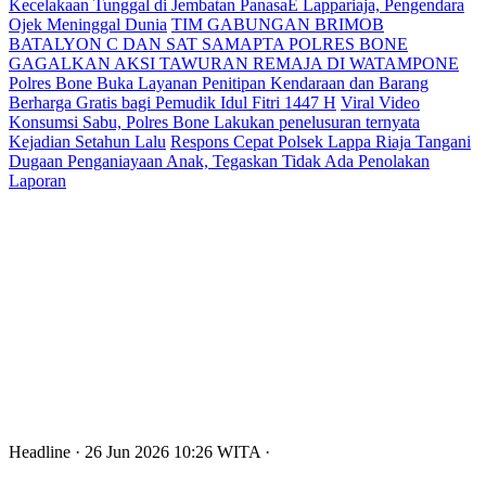
Kecelakaan Tunggal di Jembatan PanasaE Lappariaja, Pengendara
Ojek Meninggal Dunia
TIM GABUNGAN BRIMOB
BATALYON C DAN SAT SAMAPTA POLRES BONE
GAGALKAN AKSI TAWURAN REMAJA DI WATAMPONE
Polres Bone Buka Layanan Penitipan Kendaraan dan Barang
Berharga Gratis bagi Pemudik Idul Fitri 1447 H
Viral Video
Konsumsi Sabu, Polres Bone Lakukan penelusuran ternyata
Kejadian Setahun Lalu
Respons Cepat Polsek Lappa Riaja Tangani
Dugaan Penganiayaan Anak, Tegaskan Tidak Ada Penolakan
Laporan
Headline
· 26 Jun 2026
10:26
WITA
·