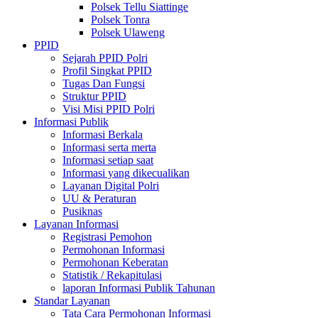
Polsek Tellu Siattinge
Polsek Tonra
Polsek Ulaweng
PPID
Sejarah PPID Polri
Profil Singkat PPID
Tugas Dan Fungsi
Struktur PPID
Visi Misi PPID Polri
Informasi Publik
Informasi Berkala
Informasi serta merta
Informasi setiap saat
Informasi yang dikecualikan
Layanan Digital Polri
UU & Peraturan
Pusiknas
Layanan Informasi
Registrasi Pemohon
Permohonan Informasi
Permohonan Keberatan
Statistik / Rekapitulasi
laporan Informasi Publik Tahunan
Standar Layanan
Tata Cara Permohonan Informasi