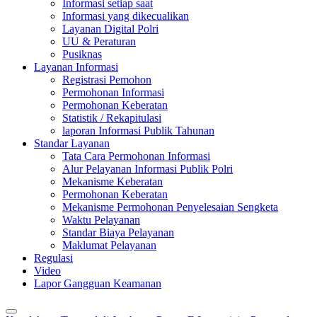
Informasi setiap saat
Informasi yang dikecualikan
Layanan Digital Polri
UU & Peraturan
Pusiknas
Layanan Informasi
Registrasi Pemohon
Permohonan Informasi
Permohonan Keberatan
Statistik / Rekapitulasi
laporan Informasi Publik Tahunan
Standar Layanan
Tata Cara Permohonan Informasi
Alur Pelayanan Informasi Publik Polri
Mekanisme Keberatan
Permohonan Keberatan
Mekanisme Permohonan Penyelesaian Sengketa
Waktu Pelayanan
Standar Biaya Pelayanan
Maklumat Pelayanan
Regulasi
Video
Lapor Gangguan Keamanan