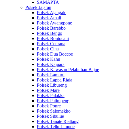
SAMAPTA
Polsek Jajaran
Polsek Ajangale
Polsek Amali
Polsek Awangpone
Polsek Barebbo
Polsek Bengo
Polsek Bontocani
Polsek Cenrana
Polsek Cina
Polsek Dua Boccoe
Polsek Kahu
Polsek Kajuara
Polsek Kawasan Pelabuhan Bajoe
Polsek Lamuru
Polsek Lappa Riaja
Polsek Libureng
Polsek Mare
Polsek Palakka
Polsek Patimpeng
Polsek Ponre
Polsek Salomekko
Polsek Sibulue
Polsek Tanate Riattang
Polsek Tellu Limpoe