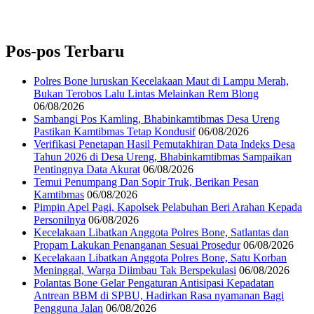
Pos-pos Terbaru
Polres Bone luruskan Kecelakaan Maut di Lampu Merah,
Bukan Terobos Lalu Lintas Melainkan Rem Blong
06/08/2026
Sambangi Pos Kamling, Bhabinkamtibmas Desa Ureng
Pastikan Kamtibmas Tetap Kondusif
06/08/2026
Verifikasi Penetapan Hasil Pemutakhiran Data Indeks Desa
Tahun 2026 di Desa Ureng, Bhabinkamtibmas Sampaikan
Pentingnya Data Akurat
06/08/2026
Temui Penumpang Dan Sopir Truk, Berikan Pesan
Kamtibmas
06/08/2026
Pimpin Apel Pagi, Kapolsek Pelabuhan Beri Arahan Kepada
Personilnya
06/08/2026
Kecelakaan Libatkan Anggota Polres Bone, Satlantas dan
Propam Lakukan Penanganan Sesuai Prosedur
06/08/2026
Kecelakaan Libatkan Anggota Polres Bone, Satu Korban
Meninggal, Warga Diimbau Tak Berspekulasi
06/08/2026
Polantas Bone Gelar Pengaturan Antisipasi Kepadatan
Antrean BBM di SPBU, Hadirkan Rasa nyamanan Bagi
Pengguna Jalan
06/08/2026