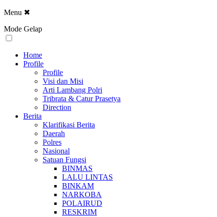
Menu
✖
Mode Gelap
Home
Profile
Profile
Visi dan Misi
Arti Lambang Polri
Tribrata & Catur Prasetya
Direction
Berita
Klarifikasi Berita
Daerah
Polres
Nasional
Satuan Fungsi
BINMAS
LALU LINTAS
BINKAM
NARKOBA
POLAIRUD
RESKRIM