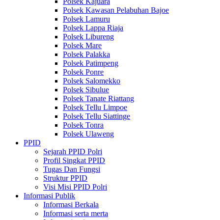
Polsek Kajuara
Polsek Kawasan Pelabuhan Bajoe
Polsek Lamuru
Polsek Lappa Riaja
Polsek Libureng
Polsek Mare
Polsek Palakka
Polsek Patimpeng
Polsek Ponre
Polsek Salomekko
Polsek Sibulue
Polsek Tanate Riattang
Polsek Tellu Limpoe
Polsek Tellu Siattinge
Polsek Tonra
Polsek Ulaweng
PPID
Sejarah PPID Polri
Profil Singkat PPID
Tugas Dan Fungsi
Struktur PPID
Visi Misi PPID Polri
Informasi Publik
Informasi Berkala
Informasi serta merta