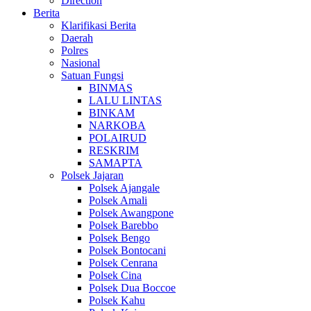
Direction
Berita
Klarifikasi Berita
Daerah
Polres
Nasional
Satuan Fungsi
BINMAS
LALU LINTAS
BINKAM
NARKOBA
POLAIRUD
RESKRIM
SAMAPTA
Polsek Jajaran
Polsek Ajangale
Polsek Amali
Polsek Awangpone
Polsek Barebbo
Polsek Bengo
Polsek Bontocani
Polsek Cenrana
Polsek Cina
Polsek Dua Boccoe
Polsek Kahu