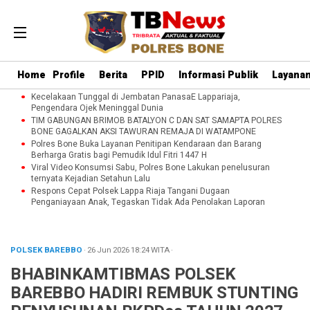
Home
Profile
Berita
PPID
Informasi Publik
Layanan
Kecelakaan Tunggal di Jembatan PanasaE Lappariaja,
Pengendara Ojek Meninggal Dunia
TIM GABUNGAN BRIMOB BATALYON C DAN SAT SAMAPTA POLRES
BONE GAGALKAN AKSI TAWURAN REMAJA DI WATAMPONE
Polres Bone Buka Layanan Penitipan Kendaraan dan Barang
Berharga Gratis bagi Pemudik Idul Fitri 1447 H
Viral Video Konsumsi Sabu, Polres Bone Lakukan penelusuran
ternyata Kejadian Setahun Lalu
Respons Cepat Polsek Lappa Riaja Tangani Dugaan
Penganiayaan Anak, Tegaskan Tidak Ada Penolakan Laporan
POLSEK BAREBBO
· 26 Jun 2026
18:24
WITA
·
BHABINKAMTIBMAS POLSEK
BAREBBO HADIRI REMBUK STUNTING