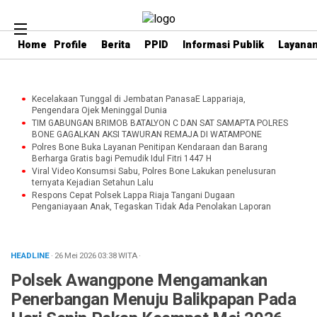
Home
Profile
Berita
PPID
Informasi Publik
Layanan
Kecelakaan Tunggal di Jembatan PanasaE Lappariaja,
Pengendara Ojek Meninggal Dunia
TIM GABUNGAN BRIMOB BATALYON C DAN SAT SAMAPTA POLRES
BONE GAGALKAN AKSI TAWURAN REMAJA DI WATAMPONE
Polres Bone Buka Layanan Penitipan Kendaraan dan Barang
Berharga Gratis bagi Pemudik Idul Fitri 1447 H
Viral Video Konsumsi Sabu, Polres Bone Lakukan penelusuran
ternyata Kejadian Setahun Lalu
Respons Cepat Polsek Lappa Riaja Tangani Dugaan
Penganiayaan Anak, Tegaskan Tidak Ada Penolakan Laporan
HEADLINE
· 26 Mei 2026
03:38
WITA
·
Polsek Awangpone Mengamankan
Penerbangan Menuju Balikpapan Pada