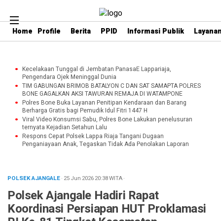
Home
Profile
Berita
PPID
Informasi Publik
Layanan
Kecelakaan Tunggal di Jembatan PanasaE Lappariaja,
Pengendara Ojek Meninggal Dunia
TIM GABUNGAN BRIMOB BATALYON C DAN SAT SAMAPTA POLRES
BONE GAGALKAN AKSI TAWURAN REMAJA DI WATAMPONE
Polres Bone Buka Layanan Penitipan Kendaraan dan Barang
Berharga Gratis bagi Pemudik Idul Fitri 1447 H
Viral Video Konsumsi Sabu, Polres Bone Lakukan penelusuran
ternyata Kejadian Setahun Lalu
Respons Cepat Polsek Lappa Riaja Tangani Dugaan
Penganiayaan Anak, Tegaskan Tidak Ada Penolakan Laporan
POLSEK AJANGALE
· 25 Jun 2026
20:38
WITA
·
Polsek Ajangale Hadiri Rapat
Koordinasi Persiapan HUT Proklamasi