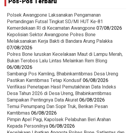
Pos-Pos Terbaru
Polsek Awangpone Laksanakan Pengamanan
Pertandingan Futsal Tingkat SD/MI HUT Ke-81
Kemerdekaan RI di Kecamatan Awangpone
07/08/2026
‎Kepolisian Sektor Awangpone Polres Bone
Melaksanakan Kerja Bakti di Bandara Arung Palakka ‎
07/08/2026
Polres Bone luruskan Kecelakaan Maut di Lampu Merah,
Bukan Terobos Lalu Lintas Melainkan Rem Blong
06/08/2026
Sambangi Pos Kamling, Bhabinkamtibmas Desa Ureng
Pastikan Kamtibmas Tetap Kondusif
06/08/2026
Verifikasi Penetapan Hasil Pemutakhiran Data Indeks
Desa Tahun 2026 di Desa Ureng, Bhabinkamtibmas
Sampaikan Pentingnya Data Akurat
06/08/2026
Temui Penumpang Dan Sopir Truk, Berikan Pesan
Kamtibmas
06/08/2026
Pimpin Apel Pagi, Kapolsek Pelabuhan Beri Arahan
Kepada Personilnya
06/08/2026
Kecelakaan Libatkan Anggota Polres Bone, Satlantas dan