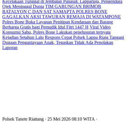
Kecelakaan Tunggal di Jembatan PanasaE Lappariaja, Pengendara
Ojek Meninggal Dunia
TIM GABUNGAN BRIMOB
BATALYON C DAN SAT SAMAPTA POLRES BONE
GAGALKAN AKSI TAWURAN REMAJA DI WATAMPONE
Polres Bone Buka Layanan Penitipan Kendaraan dan Barang
Berharga Gratis bagi Pemudik Idul Fitri 1447 H
Viral Video
Konsumsi Sabu, Polres Bone Lakukan penelusuran ternyata
Kejadian Setahun Lalu
Respons Cepat Polsek Lappa Riaja Tangani
Dugaan Penganiayaan Anak, Tegaskan Tidak Ada Penolakan
Laporan
Polsek Tanete Riattang
· 25 Mei 2026
08:10
WITA
·