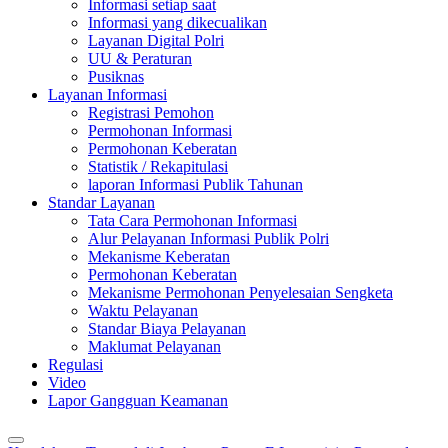
Informasi setiap saat
Informasi yang dikecualikan
Layanan Digital Polri
UU & Peraturan
Pusiknas
Layanan Informasi
Registrasi Pemohon
Permohonan Informasi
Permohonan Keberatan
Statistik / Rekapitulasi
laporan Informasi Publik Tahunan
Standar Layanan
Tata Cara Permohonan Informasi
Alur Pelayanan Informasi Publik Polri
Mekanisme Keberatan
Permohonan Keberatan
Mekanisme Permohonan Penyelesaian Sengketa
Waktu Pelayanan
Standar Biaya Pelayanan
Maklumat Pelayanan
Regulasi
Video
Lapor Gangguan Keamanan