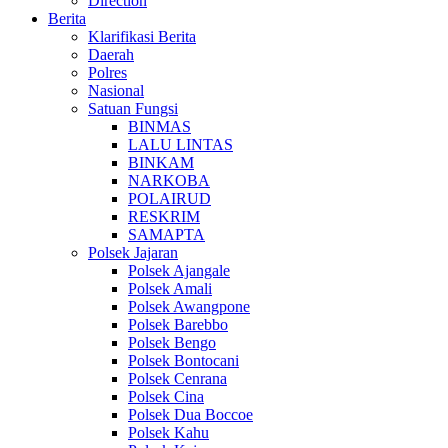
Direction
Berita
Klarifikasi Berita
Daerah
Polres
Nasional
Satuan Fungsi
BINMAS
LALU LINTAS
BINKAM
NARKOBA
POLAIRUD
RESKRIM
SAMAPTA
Polsek Jajaran
Polsek Ajangale
Polsek Amali
Polsek Awangpone
Polsek Barebbo
Polsek Bengo
Polsek Bontocani
Polsek Cenrana
Polsek Cina
Polsek Dua Boccoe
Polsek Kahu