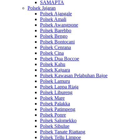
SAMAPTA
Polsek Jajaran
Polsek Ajangale
Polsek Amali
Polsek Awangpone
Polsek Barebbo
Polsek Bengo
Polsek Bontocani
Polsek Cenrana
Polsek Cina
Polsek Dua Boccoe
Polsek Kahu
Polsek Kajuara
Polsek Kawasan Pelabuhan Bajoe
Polsek Lamuru
Polsek Lappa Riaja
Polsek Libureng
Polsek Mare
Polsek Palakka
Polsek Patimpeng
Polsek Ponre
Polsek Salomekko
Polsek Sibulue
Polsek Tanate Riattang
Polsek Tellu Limpoe