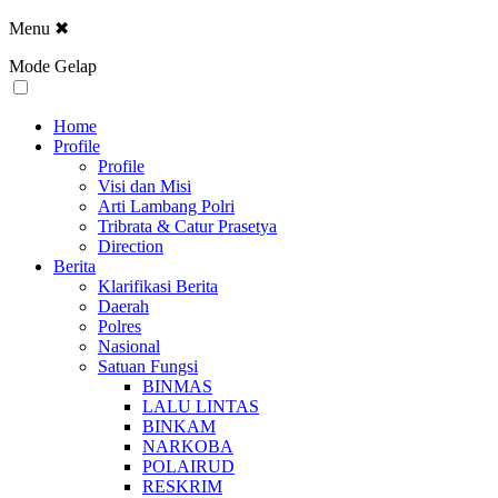
Menu
✖
Mode Gelap
Home
Profile
Profile
Visi dan Misi
Arti Lambang Polri
Tribrata & Catur Prasetya
Direction
Berita
Klarifikasi Berita
Daerah
Polres
Nasional
Satuan Fungsi
BINMAS
LALU LINTAS
BINKAM
NARKOBA
POLAIRUD
RESKRIM