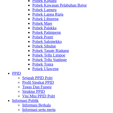
Polsek Kajuara
Polsek Kawasan Pelabuhan Bajoe
Polsek Lamuru
Polsek Lappa Riaja
Polsek Libureng
Polsek Mare
Polsek Palakka
Polsek Patimpeng
Polsek Ponre
Polsek Salomekko
Polsek Sibulue
Polsek Tanate Riattang
Polsek Tellu Limpoe
Polsek Tellu Siattinge
Polsek Tonra
Polsek Ulaweng
PPID
Sejarah PPID Polri
Profil Singkat PPID
Tugas Dan Fungsi
Struktur PPID
Visi Misi PPID Polri
Informasi Publik
Informasi Berkala
Informasi serta merta