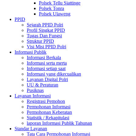
Polsek Tellu Siattinge
Polsek Tonra
Polsek Ulaweng
PPID
Sejarah PPID Polri
Profil Singkat PPID
Tugas Dan Fungsi
Struktur PPID
Visi Misi PPID Polri
Informasi Publik
Informasi Berkala
Informasi serta merta
Informasi setiap saat
Informasi yang dikecualikan
Layanan Digital Polri
UU & Peraturan
Pusiknas
Layanan Informasi
Registrasi Pemohon
Permohonan Informasi
Permohonan Keberatan
Statistik / Rekapitulasi
laporan Informasi Publik Tahunan
Standar Layanan
Tata Cara Permohonan Informasi