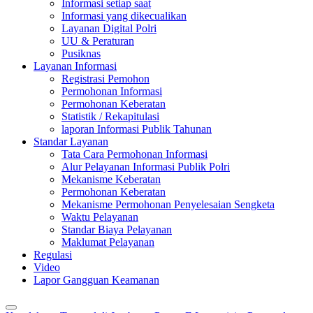
Informasi setiap saat
Informasi yang dikecualikan
Layanan Digital Polri
UU & Peraturan
Pusiknas
Layanan Informasi
Registrasi Pemohon
Permohonan Informasi
Permohonan Keberatan
Statistik / Rekapitulasi
laporan Informasi Publik Tahunan
Standar Layanan
Tata Cara Permohonan Informasi
Alur Pelayanan Informasi Publik Polri
Mekanisme Keberatan
Permohonan Keberatan
Mekanisme Permohonan Penyelesaian Sengketa
Waktu Pelayanan
Standar Biaya Pelayanan
Maklumat Pelayanan
Regulasi
Video
Lapor Gangguan Keamanan