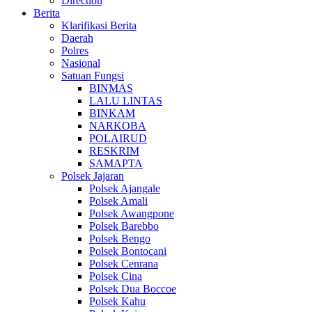
Direction
Berita
Klarifikasi Berita
Daerah
Polres
Nasional
Satuan Fungsi
BINMAS
LALU LINTAS
BINKAM
NARKOBA
POLAIRUD
RESKRIM
SAMAPTA
Polsek Jajaran
Polsek Ajangale
Polsek Amali
Polsek Awangpone
Polsek Barebbo
Polsek Bengo
Polsek Bontocani
Polsek Cenrana
Polsek Cina
Polsek Dua Boccoe
Polsek Kahu