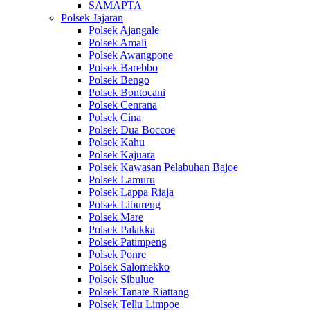
SAMAPTA
Polsek Jajaran
Polsek Ajangale
Polsek Amali
Polsek Awangpone
Polsek Barebbo
Polsek Bengo
Polsek Bontocani
Polsek Cenrana
Polsek Cina
Polsek Dua Boccoe
Polsek Kahu
Polsek Kajuara
Polsek Kawasan Pelabuhan Bajoe
Polsek Lamuru
Polsek Lappa Riaja
Polsek Libureng
Polsek Mare
Polsek Palakka
Polsek Patimpeng
Polsek Ponre
Polsek Salomekko
Polsek Sibulue
Polsek Tanate Riattang
Polsek Tellu Limpoe