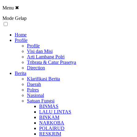
Menu
✖
Mode Gelap
Home
Profile
Profile
Visi dan Misi
Arti Lambang Polri
Tribrata & Catur Prasetya
Direction
Berita
Klarifikasi Berita
Daerah
Polres
Nasional
Satuan Fungsi
BINMAS
LALU LINTAS
BINKAM
NARKOBA
POLAIRUD
RESKRIM