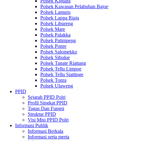
Polsek Kajuara
Polsek Kawasan Pelabuhan Bajoe
Polsek Lamuru
Polsek Lappa Riaja
Polsek Libureng
Polsek Mare
Polsek Palakka
Polsek Patimpeng
Polsek Ponre
Polsek Salomekko
Polsek Sibulue
Polsek Tanate Riattang
Polsek Tellu Limpoe
Polsek Tellu Siattinge
Polsek Tonra
Polsek Ulaweng
PPID
Sejarah PPID Polri
Profil Singkat PPID
Tugas Dan Fungsi
Struktur PPID
Visi Misi PPID Polri
Informasi Publik
Informasi Berkala
Informasi serta merta