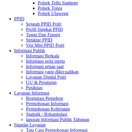
Polsek Tellu Siattinge
Polsek Tonra
Polsek Ulaweng
PPID
Sejarah PPID Polri
Profil Singkat PPID
Tugas Dan Fungsi
Struktur PPID
Visi Misi PPID Polri
Informasi Publik
Informasi Berkala
Informasi serta merta
Informasi setiap saat
Informasi yang dikecualikan
Layanan Digital Polri
UU & Peraturan
Pusiknas
Layanan Informasi
Registrasi Pemohon
Permohonan Informasi
Permohonan Keberatan
Statistik / Rekapitulasi
laporan Informasi Publik Tahunan
Standar Layanan
Tata Cara Permohonan Informasi