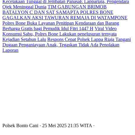
Kecelakaan Tunggal di Jembatan PanasaE Lappariaja, Pengendara
Ojek Meninggal Dunia
TIM GABUNGAN BRIMOB
BATALYON C DAN SAT SAMAPTA POLRES BONE
GAGALKAN AKSI TAWURAN REMAJA DI WATAMPONE
Polres Bone Buka Layanan Penitipan Kendaraan dan Barang
Berharga Gratis bagi Pemudik Idul Fitri 1447 H
Viral Video
Konsumsi Sabu, Polres Bone Lakukan penelusuran ternyata
Kejadian Setahun Lalu
Respons Cepat Polsek Lappa Riaja Tangani
Dugaan Penganiayaan Anak, Tegaskan Tidak Ada Penolakan
Laporan
Polsek Bonto Cani
· 25 Mei 2025
21:35
WITA
·