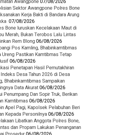
amatan Awangpone
07/08/2026
olisian Sektor Awangpone Polres Bone
ksanakan Kerja Bakti di Bandara Arung
ka ‎
07/08/2026
es Bone luruskan Kecelakaan Maut di
u Merah, Bukan Terobos Lalu Lintas
inkan Rem Blong
06/08/2026
angi Pos Kamling, Bhabinkamtibmas
 Ureng Pastikan Kamtibmas Tetap
usif
06/08/2026
fikasi Penetapan Hasil Pemutakhiran
 Indeks Desa Tahun 2026 di Desa
g, Bhabinkamtibmas Sampaikan
ingnya Data Akurat
06/08/2026
i Penumpang Dan Sopir Truk, Berikan
n Kamtibmas
06/08/2026
in Apel Pagi, Kapolsek Pelabuhan Beri
an Kepada Personilnya
06/08/2026
lakaan Libatkan Anggota Polres Bone,
antas dan Propam Lakukan Penanganan
ai Prosedur
06/08/2026