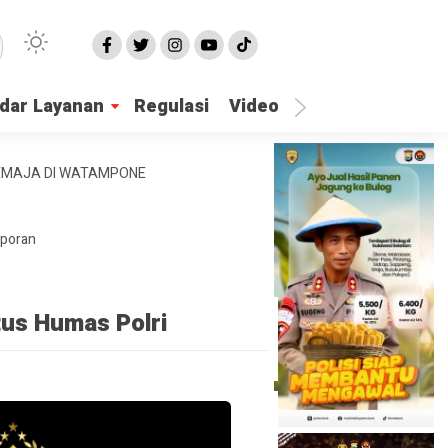
dar Layanan
Regulasi
Video
Lapor Gangguan
REMAJA DI WATAMPONE
aporan
tus Humas Polri