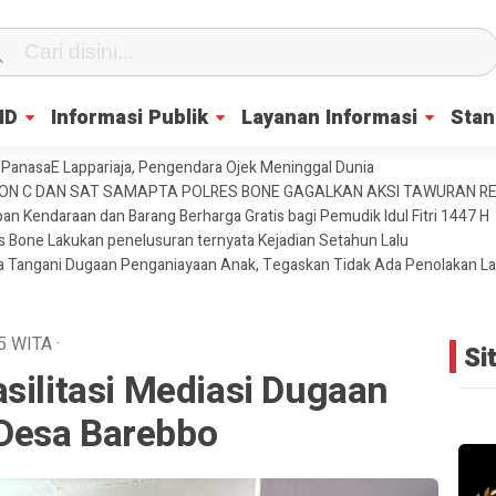
ID
Informasi Publik
Layanan Informasi
Stan
PanasaE Lappariaja, Pengendara Ojek Meninggal Dunia
YON C DAN SAT SAMAPTA POLRES BONE GAGALKAN AKSI TAWURAN 
an Kendaraan dan Barang Berharga Gratis bagi Pemudik Idul Fitri 1447 H
es Bone Lakukan penelusuran ternyata Kejadian Setahun Lalu
ja Tangani Dugaan Penganiayaan Anak, Tegaskan Tidak Ada Penolakan L
5
WITA
·
Si
silitasi Mediasi Dugaan
Desa Barebbo