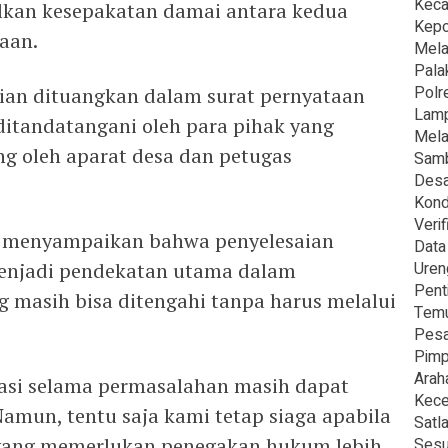
Kec
lkan kesepakatan damai antara kedua
‎Kep
aan.
Mela
Palak
Polr
ian dituangkan dalam surat pernyataan
Lamp
 ditandatangani oleh para pihak yang
Mela
ung oleh aparat desa dan petugas
Samb
Desa
Kond
Veri
i menyampaikan bahwa penyelesaian
Data
menjadi pendekatan utama dalam
Uren
Pent
g masih bisa ditengahi tanpa harus melalui
Temu
Pesa
Pimp
Arah
si selama permasalahan masih dapat
Kece
amun, tentu saja kami tetap siaga apabila
Satl
 yang memerlukan penegakan hukum lebih
Sesu