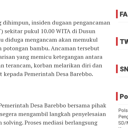
FA
g dihimpun, insiden dugaan pengancaman
7) sekitar pukul 10.00 WITA di Dusun
laku diduga mengancam akan memukul
TW
 potongan bambu. Ancaman tersebut
warisan yang memicu ketegangan antara
an terancam, korban melarikan diri dan
SN
t kepada Pemerintah Desa Barebbo.
Po
 Pemerintah Desa Barebbo bersama pihak
Pols
a segera mengambil langkah penyelesaian
Peng
 solving. Proses mediasi berlangsung
SD/M