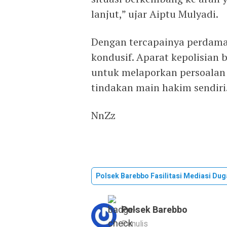
lanjut,” ujar Aiptu Mulyadi.
Dengan tercapainya perdamai
kondusif. Aparat kepolisian
untuk melaporkan persoalan 
tindakan main hakim sendiri
NnZz
Polsek Barebbo Fasilitasi Mediasi D
Polsek Barebbo
Penulis