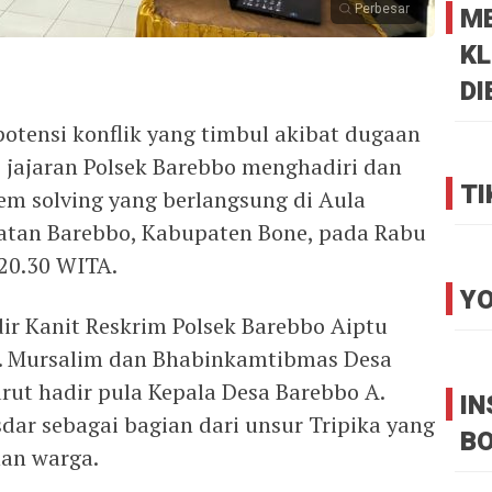
Perbesar
M
KL
DI
tensi konflik yang timbul akibat dugaan
jajaran Polsek Barebbo menghadiri dan
TI
em solving yang berlangsung di Aula
atan Barebbo, Kabupaten Bone, pada Rabu
 20.30 WITA.
YO
ir Kanit Reskrim Polsek Barebbo Aiptu
H. Mursalim dan Bhabinkamtibmas Desa
rut hadir pula Kepala Desa Barebbo A.
I
dar sebagai bagian dari unsur Tripika yang
B
an warga.