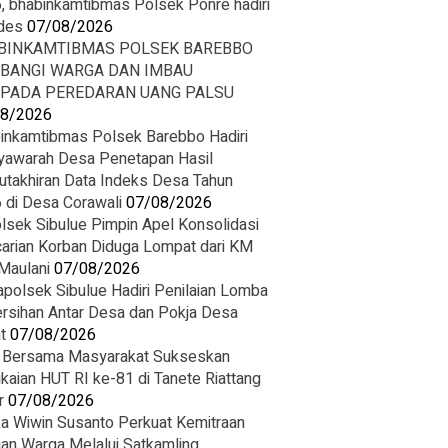
, bhabinkamtibmas Polsek Ponre hadiri
des
07/08/2026
BINKAMTIBMAS POLSEK BAREBBO
BANGI WARGA DAN IMBAU
PADA PEREDARAN UANG PALSU
08/2026
inkamtibmas Polsek Barebbo Hadiri
awarah Desa Penetapan Hasil
takhiran Data Indeks Desa Tahun
 di Desa Corawali
07/08/2026
lsek Sibulue Pimpin Apel Konsolidasi
arian Korban Diduga Lompat dari KM
 Maulani
07/08/2026
polsek Sibulue Hadiri Penilaian Lomba
rsihan Antar Desa dan Pokja Desa
t
07/08/2026
i Bersama Masyarakat Sukseskan
kaian HUT RI ke-81 di Tanete Riattang
r
07/08/2026
ka Wiwin Susanto Perkuat Kemitraan
an Warga Melalui Satkamling