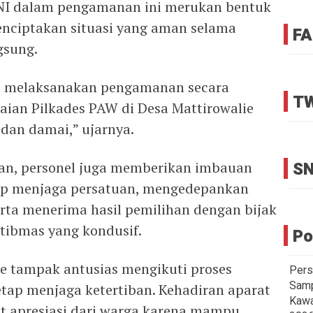
 TNI dalam pengamanan ini merukan bentuk
ciptakan situasi yang aman selama
FA
gsung.
e melaksanakan pengamanan secara
TW
aian Pilkades PAW di Desa Mattirowalie
 dan damai,” ujarnya.
SN
an, personel juga memberikan imbauan
ap menjaga persatuan, mengedepankan
erta menerima hasil pemilihan dengan bijak
mtibmas yang kondusif.
Po
e tampak antusias mengikuti proses
Pers
Samp
ap menjaga ketertiban. Kehadiran aparat
Kawa
t apresiasi dari warga karena mampu