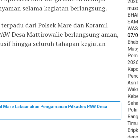
2026
yaman selama kegiatan berlangsung.
mus
BHA
SAM
erpadu dari Polsek Mare dan Koramil
WAS
PAW Desa Mattirowalie berlangsung aman,
07/
Bhab
ndusif hingga seluruh tahapan kegiatan
Musy
Pemu
2026
Kapo
Penc
Asri
Waka
Kebe
Seha
il Mare Laksanakan Pengamanan Pilkades PAW Desa
Polr
Rang
Timu
Brip
deng