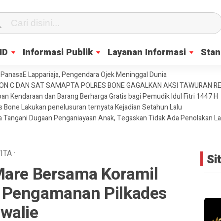
ID
Informasi Publik
Layanan Informasi
Stan
PanasaE Lappariaja, Pengendara Ojek Meninggal Dunia
YON C DAN SAT SAMAPTA POLRES BONE GAGALKAN AKSI TAWURAN 
an Kendaraan dan Barang Berharga Gratis bagi Pemudik Idul Fitri 1447 H
es Bone Lakukan penelusuran ternyata Kejadian Setahun Lalu
ja Tangani Dugaan Penganiayaan Anak, Tegaskan Tidak Ada Penolakan L
ITA
·
Si
Mare Bersama Koramil
 Pengamanan Pilkades
walie