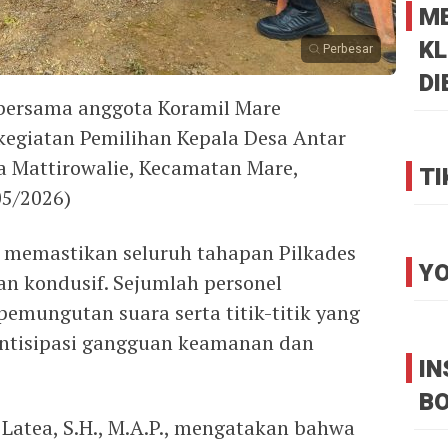
M
KL
Perbesar
DI
 bersama anggota Koramil Mare
giatan Pemilihan Kepala Desa Antar
a Mattirowalie, Kecamatan Mare,
TI
05/2026)
memastikan seluruh tahapan Pilkades
YO
an kondusif. Sejumlah personel
emungutan suara serta titik-titik yang
ntisipasi gangguan keamanan dan
I
B
Latea, S.H., M.A.P., mengatakan bahwa