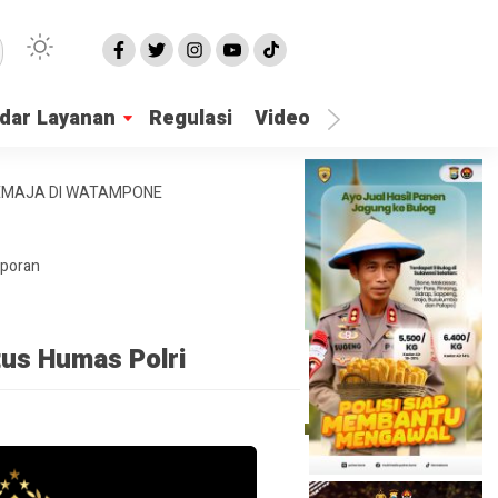
dar Layanan
Regulasi
Video
Lapor Gangguan
REMAJA DI WATAMPONE
aporan
tus Humas Polri