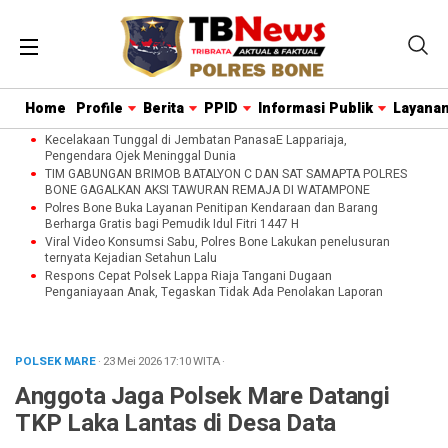
Home
Profile
Berita
PPID
Informasi Publik
Layanan
Kecelakaan Tunggal di Jembatan PanasaE Lappariaja,
Pengendara Ojek Meninggal Dunia
TIM GABUNGAN BRIMOB BATALYON C DAN SAT SAMAPTA POLRES
BONE GAGALKAN AKSI TAWURAN REMAJA DI WATAMPONE
Polres Bone Buka Layanan Penitipan Kendaraan dan Barang
Berharga Gratis bagi Pemudik Idul Fitri 1447 H
Viral Video Konsumsi Sabu, Polres Bone Lakukan penelusuran
ternyata Kejadian Setahun Lalu
Respons Cepat Polsek Lappa Riaja Tangani Dugaan
Penganiayaan Anak, Tegaskan Tidak Ada Penolakan Laporan
POLSEK MARE
· 23 Mei 2026
17:10
WITA
·
Anggota Jaga Polsek Mare Datangi
TKP Laka Lantas di Desa Data