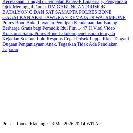
Kecelakaan Tunggal di Jembatan PanasaE Lappariaja, Pengendara
Ojek Meninggal Dunia
TIM GABUNGAN BRIMOB
BATALYON C DAN SAT SAMAPTA POLRES BONE
GAGALKAN AKSI TAWURAN REMAJA DI WATAMPONE
Polres Bone Buka Layanan Penitipan Kendaraan dan Barang
Berharga Gratis bagi Pemudik Idul Fitri 1447 H
Viral Video
Konsumsi Sabu, Polres Bone Lakukan penelusuran ternyata
Kejadian Setahun Lalu
Respons Cepat Polsek Lappa Riaja Tangani
Dugaan Penganiayaan Anak, Tegaskan Tidak Ada Penolakan
Laporan
Polsek Tanete Riattang
· 23 Mei 2026
20:14
WITA
·