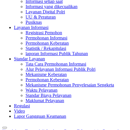
Informasi setiap saat
Informasi yang dikecualikan
Layanan Digital Polri
UU & Peraturan
Pusiknas
Layanan Informasi
Registrasi Pemohon
Permohonan Informasi
Permohonan Keberatan
Statistik / Rekapitulasi
laporan Informasi Publik Tahunan
Standar Layanan
Tata Cara Permohonan Informasi
Alur Pelayanan Informasi Publik Polri
Mekanisme Keberatan
Permohonan Keberatan
Mekanisme Permohonan Penyelesaian Sengketa
Waktu Pelayanan
Standar Biaya Pelayanan
Maklumat Pelayanan
Regulasi
Video
Lapor Gangguan Keamanan