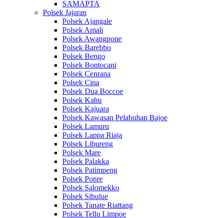
SAMAPTA
Polsek Jajaran
Polsek Ajangale
Polsek Amali
Polsek Awangpone
Polsek Barebbo
Polsek Bengo
Polsek Bontocani
Polsek Cenrana
Polsek Cina
Polsek Dua Boccoe
Polsek Kahu
Polsek Kajuara
Polsek Kawasan Pelabuhan Bajoe
Polsek Lamuru
Polsek Lappa Riaja
Polsek Libureng
Polsek Mare
Polsek Palakka
Polsek Patimpeng
Polsek Ponre
Polsek Salomekko
Polsek Sibulue
Polsek Tanate Riattang
Polsek Tellu Limpoe