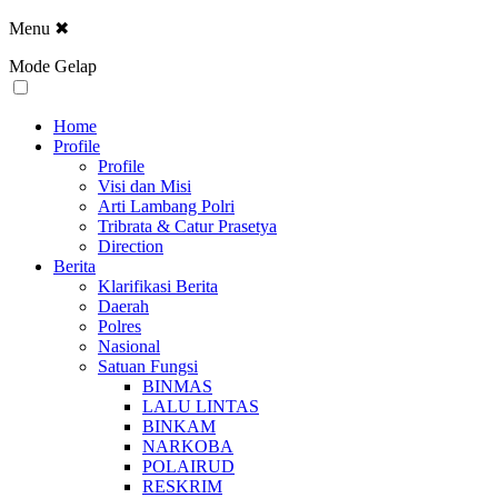
Menu
✖
Mode Gelap
Home
Profile
Profile
Visi dan Misi
Arti Lambang Polri
Tribrata & Catur Prasetya
Direction
Berita
Klarifikasi Berita
Daerah
Polres
Nasional
Satuan Fungsi
BINMAS
LALU LINTAS
BINKAM
NARKOBA
POLAIRUD
RESKRIM