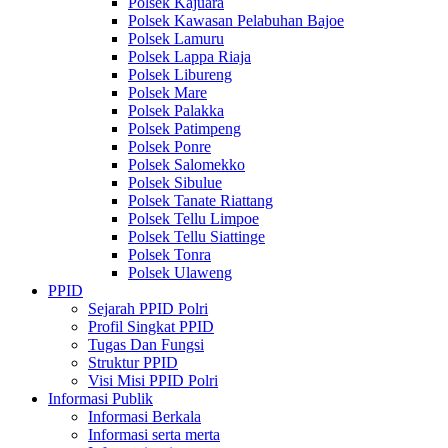
Polsek Kajuara
Polsek Kawasan Pelabuhan Bajoe
Polsek Lamuru
Polsek Lappa Riaja
Polsek Libureng
Polsek Mare
Polsek Palakka
Polsek Patimpeng
Polsek Ponre
Polsek Salomekko
Polsek Sibulue
Polsek Tanate Riattang
Polsek Tellu Limpoe
Polsek Tellu Siattinge
Polsek Tonra
Polsek Ulaweng
PPID
Sejarah PPID Polri
Profil Singkat PPID
Tugas Dan Fungsi
Struktur PPID
Visi Misi PPID Polri
Informasi Publik
Informasi Berkala
Informasi serta merta