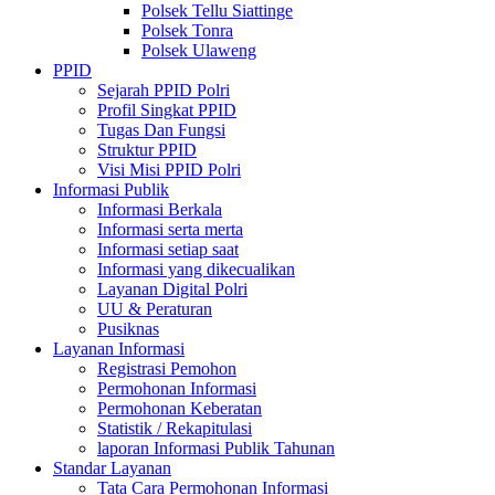
Polsek Tellu Siattinge
Polsek Tonra
Polsek Ulaweng
PPID
Sejarah PPID Polri
Profil Singkat PPID
Tugas Dan Fungsi
Struktur PPID
Visi Misi PPID Polri
Informasi Publik
Informasi Berkala
Informasi serta merta
Informasi setiap saat
Informasi yang dikecualikan
Layanan Digital Polri
UU & Peraturan
Pusiknas
Layanan Informasi
Registrasi Pemohon
Permohonan Informasi
Permohonan Keberatan
Statistik / Rekapitulasi
laporan Informasi Publik Tahunan
Standar Layanan
Tata Cara Permohonan Informasi