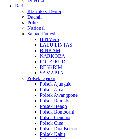
Direction
Berita
Klarifikasi Berita
Daerah
Polres
Nasional
Satuan Fungsi
BINMAS
LALU LINTAS
BINKAM
NARKOBA
POLAIRUD
RESKRIM
SAMAPTA
Polsek Jajaran
Polsek Ajangale
Polsek Amali
Polsek Awangpone
Polsek Barebbo
Polsek Bengo
Polsek Bontocani
Polsek Cenrana
Polsek Cina
Polsek Dua Boccoe
Polsek Kahu