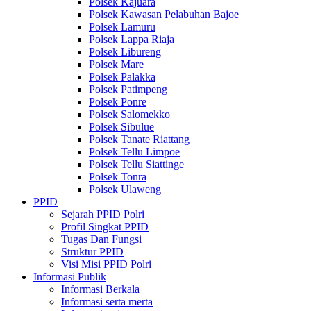
Polsek Kajuara
Polsek Kawasan Pelabuhan Bajoe
Polsek Lamuru
Polsek Lappa Riaja
Polsek Libureng
Polsek Mare
Polsek Palakka
Polsek Patimpeng
Polsek Ponre
Polsek Salomekko
Polsek Sibulue
Polsek Tanate Riattang
Polsek Tellu Limpoe
Polsek Tellu Siattinge
Polsek Tonra
Polsek Ulaweng
PPID
Sejarah PPID Polri
Profil Singkat PPID
Tugas Dan Fungsi
Struktur PPID
Visi Misi PPID Polri
Informasi Publik
Informasi Berkala
Informasi serta merta