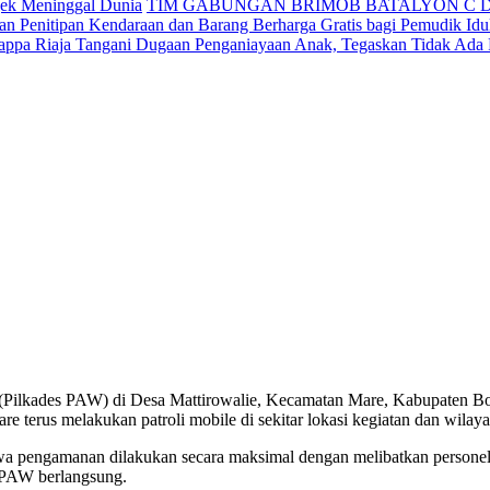
jek Meninggal Dunia
TIM GABUNGAN BRIMOB BATALYON C 
n Penitipan Kendaraan dan Barang Berharga Gratis bagi Pemudik Idul
appa Riaja Tangani Dugaan Penganiayaan Anak, Tegaskan Tidak Ada
(Pilkades PAW) di Desa Mattirowalie, Kecamatan Mare, Kabupaten Bone
e terus melakukan patroli mobile di sekitar lokasi kegiatan dan wilaya
 pengamanan dilakukan secara maksimal dengan melibatkan personel 
 PAW berlangsung.