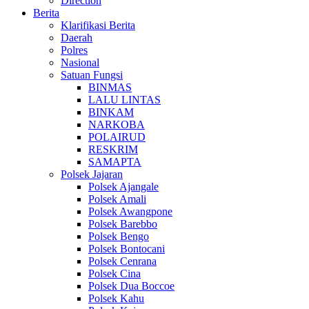
Direction
Berita
Klarifikasi Berita
Daerah
Polres
Nasional
Satuan Fungsi
BINMAS
LALU LINTAS
BINKAM
NARKOBA
POLAIRUD
RESKRIM
SAMAPTA
Polsek Jajaran
Polsek Ajangale
Polsek Amali
Polsek Awangpone
Polsek Barebbo
Polsek Bengo
Polsek Bontocani
Polsek Cenrana
Polsek Cina
Polsek Dua Boccoe
Polsek Kahu