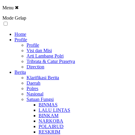
Menu
✖
Mode Gelap
Home
Profile
Profile
Visi dan Misi
Arti Lambang Polri
Tribrata & Catur Prasetya
Direction
Berita
Klarifikasi Berita
Daerah
Polres
Nasional
Satuan Fungsi
BINMAS
LALU LINTAS
BINKAM
NARKOBA
POLAIRUD
RESKRIM