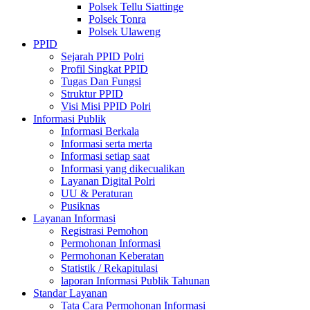
Polsek Tellu Siattinge
Polsek Tonra
Polsek Ulaweng
PPID
Sejarah PPID Polri
Profil Singkat PPID
Tugas Dan Fungsi
Struktur PPID
Visi Misi PPID Polri
Informasi Publik
Informasi Berkala
Informasi serta merta
Informasi setiap saat
Informasi yang dikecualikan
Layanan Digital Polri
UU & Peraturan
Pusiknas
Layanan Informasi
Registrasi Pemohon
Permohonan Informasi
Permohonan Keberatan
Statistik / Rekapitulasi
laporan Informasi Publik Tahunan
Standar Layanan
Tata Cara Permohonan Informasi