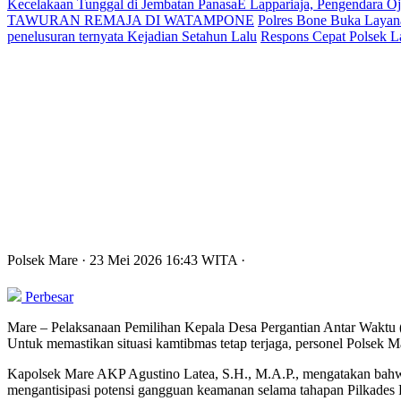
Kecelakaan Tunggal di Jembatan PanasaE Lappariaja, Pengendara O
TAWURAN REMAJA DI WATAMPONE
Polres Bone Buka Layana
penelusuran ternyata Kejadian Setahun Lalu
Respons Cepat Polsek L
Polsek Mare
· 23 Mei 2026
16:43
WITA
·
Perbesar
Mare – Pelaksanaan Pemilihan Kepala Desa Pergantian Antar Waktu 
Untuk memastikan situasi kamtibmas tetap terjaga, personel Polsek Mar
Kapolsek Mare AKP Agustino Latea, S.H., M.A.P., mengatakan bahwa
mengantisipasi potensi gangguan keamanan selama tahapan Pilkades