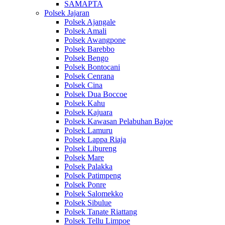
SAMAPTA
Polsek Jajaran
Polsek Ajangale
Polsek Amali
Polsek Awangpone
Polsek Barebbo
Polsek Bengo
Polsek Bontocani
Polsek Cenrana
Polsek Cina
Polsek Dua Boccoe
Polsek Kahu
Polsek Kajuara
Polsek Kawasan Pelabuhan Bajoe
Polsek Lamuru
Polsek Lappa Riaja
Polsek Libureng
Polsek Mare
Polsek Palakka
Polsek Patimpeng
Polsek Ponre
Polsek Salomekko
Polsek Sibulue
Polsek Tanate Riattang
Polsek Tellu Limpoe