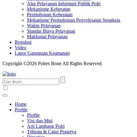
Alur Pelayanan Informasi Publik Polri
Mekanisme Keberatan
Permohonan Keberatan
Mekanisme Permohonan Penyelesaian Sengketa
Waktu Pelayanan
Standar Biaya Pelayanan
Maklumat Pelayanan
Regulasi
Video
Lapor Gangguan Keamanan
Copyright ©2026 Polres Bone All Rights Reserved
Home
Profile
Profile
Visi dan Misi
Arti Lambang Polri
Tribrata & Catur Prasetya