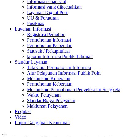
Informasi setiap saat
Informasi yang dikecualikan
Layanan Digital Polri
UU & Peraturan
Pusiknas
Layanan Informasi
Registrasi Pemohon
Permohonan Informasi
Permohonan Keberatan
Statistik / Rekapitulasi
laporan Informasi Publik Tahunan
Standar Layanan
Tata Cara Permohonan Informasi
Alur Pelayanan Informasi Publik Polri
Mekanisme Keberatan
Permohonan Keberatan
Mekanisme Permohonan Penyelesaian Sengketa
Waktu Pelayanan
Standar Biaya Pelayanan
Maklumat Pelayanan
Regulasi
Video
Lapor Gangguan Keamanan