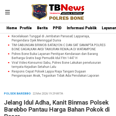
Home
Profile
Berita
PPID
Informasi Publik
Layanan
Kecelakaan Tunggal di Jembatan PanasaE Lappariaja,
Pengendara Ojek Meninggal Dunia
TIM GABUNGAN BRIMOB BATALYON C DAN SAT SAMAPTA POLRES
BONE GAGALKAN AKSI TAWURAN REMAJA DI WATAMPONE
Polres Bone Buka Layanan Penitipan Kendaraan dan Barang
Berharga Gratis bagi Pemudik Idul Fitri 1447 H
Viral Video Konsumsi Sabu, Polres Bone Lakukan penelusuran
ternyata Kejadian Setahun Lalu
Respons Cepat Polsek Lappa Riaja Tangani Dugaan
Penganiayaan Anak, Tegaskan Tidak Ada Penolakan Laporan
POLSEK BAREBBO
· 22 Mei 2026
19:29
WITA
·
Jelang Idul Adha, Kanit Binmas Polsek
Barebbo Pantau Harga Bahan Pokok di